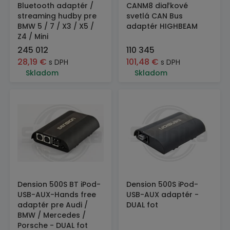
Bluetooth adaptér /
CANM8 diaľkové
streaming hudby pre
svetlá CAN Bus
BMW 5 / 7 / X3 / X5 /
adaptér HIGHBEAM
Z4 / Mini
245 012
110 345
28,19
€
101,48
€
s DPH
s DPH
Skladom
Skladom
Dension 500S BT iPod-
Dension 500S iPod-
USB-AUX-Hands free
USB-AUX adaptér -
adaptér pre Audi /
DUAL fot
BMW / Mercedes /
Porsche - DUAL fot