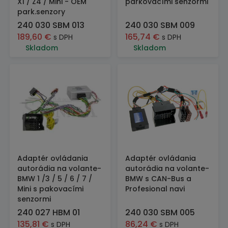
X1 / Z4 / Mini - OEM
parkovacími senzormi
park.senzory
240 030 SBM 013
240 030 SBM 009
189,60
€
165,74
€
s DPH
s DPH
Skladom
Skladom
Adaptér ovládania
Adaptér ovládania
autorádia na volante-
autorádia na volante-
BMW 1 /3 / 5 / 6 / 7 /
BMW s CAN-Bus a
Mini s pakovacími
Profesional navi
senzormi
240 027 HBM 01
240 030 SBM 005
135,81
€
86,24
€
s DPH
s DPH