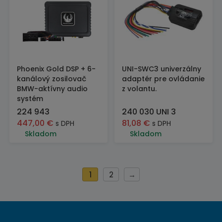
Phoenix Gold DSP + 6-
UNI-SWC3 univerzálny
kanálový zosilovač
adaptér pre ovládanie
BMW-aktívny audio
z volantu.
systém
224 943
240 030 UNI 3
447,00
€
81,08
€
s DPH
s DPH
Skladom
Skladom
1
2
→