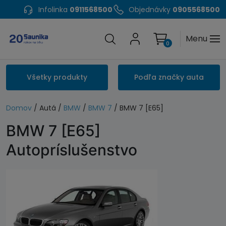
Infolinka
0911568500
Objednávky
0905568500
Menu
0
Všetky produkty
Podľa značky auta
Domov
/ Autá /
BMW
/
BMW 7
/ BMW 7 [E65]
BMW 7 [E65]
Autopríslušenstvo