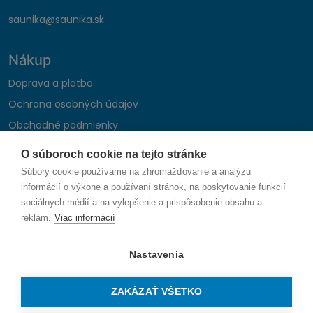
saunika@saunika.sk
Nákup
Doprava a platba
Ochrana osobných údajov
Obchodné podmienky
Reklamačný poriadok
O súboroch cookie na tejto stránke
Montáž autohifi
Súbory cookie používame na zhromažďovanie a analýzu
Formulár na odstúpenie od zmluvy
informácií o výkone a používaní stránok, na poskytovanie funkcií
sociálnych médií a na vylepšenie a prispôsobenie obsahu a
reklám.
Viac informácií
Sledujte nás
Nastavenia
ZAKÁZAŤ VŠETKO
© 2026 SAUNIKA spol. s r.o. Zlatovská 1783, 911 05 Trenčín