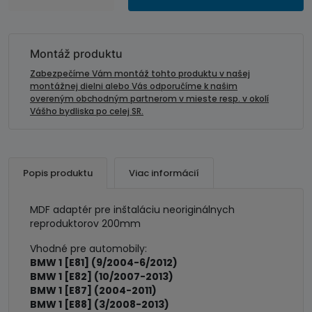
MDF
podložka
repro
200mm
Montáž produktu
BMW
Zabezpečíme Vám montáž tohto produktu v našej
montážnej dielni alebo Vás odporučíme k našim
overeným obchodným partnerom v mieste resp. v okolí
Vášho bydliska po celej SR.
Popis produktu
Viac informácií
MDF adaptér pre inštaláciu neoriginálnych
reproduktorov 200mm
Vhodné pre automobily:
BMW 1 [E81] (9/2004-6/2012)
BMW 1 [E82] (10/2007-2013)
BMW 1 [E87] (2004-2011)
BMW 1 [E88] (3/2008-2013)