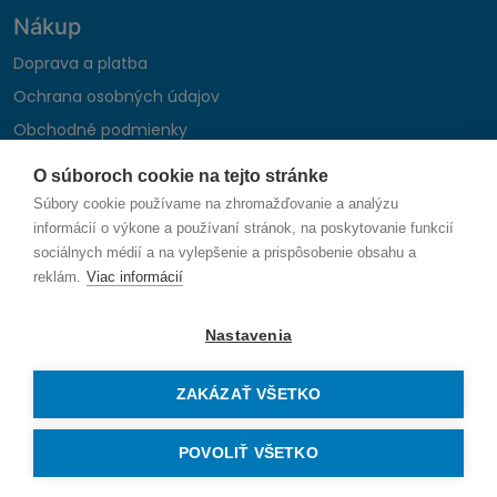
Nákup
Doprava a platba
Ochrana osobných údajov
Obchodné podmienky
Reklamačný poriadok
O súboroch cookie na tejto stránke
Montáž autohifi
Súbory cookie používame na zhromažďovanie a analýzu
Formulár na odstúpenie od zmluvy
informácií o výkone a používaní stránok, na poskytovanie funkcií
sociálnych médií a na vylepšenie a prispôsobenie obsahu a
reklám.
Viac informácií
Sledujte nás
Nastavenia
ZAKÁZAŤ VŠETKO
© 2026 SAUNIKA spol. s r.o. Zlatovská 1783, 911 05 Trenčín
Vytvorené na mieru od
denva.sk
POVOLIŤ VŠETKO
Právo na odstúpenie od zmluvy — odoslať žiadosť o odstúpenie