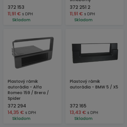
372 153
372 251 2
11,91
€
11,91
€
s DPH
s DPH
Skladom
Skladom
Plastový rámik
Plastový rámik
autorádia - Alfa
autorádia - BMW 5 / X5
Romeo 159 / Brera /
Spider
372 294
372 165
14,35
€
13,43
€
s DPH
s DPH
Skladom
Skladom