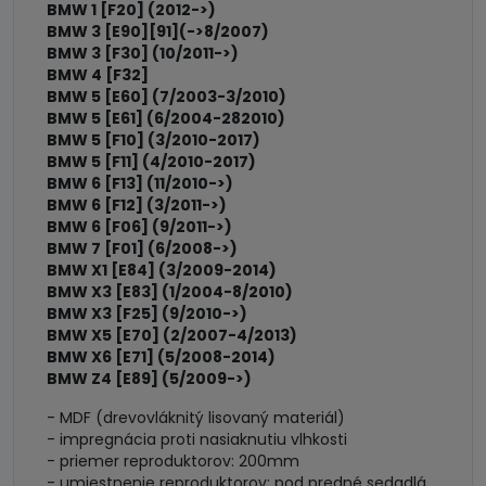
BMW 1 [F20] (2012->)
BMW 3 [E90][91](->8/2007)
BMW 3 [F30] (10/2011->)
BMW 4 [F32]
BMW 5 [E60] (7/2003-3/2010)
BMW 5 [E61] (6/2004-282010)
BMW 5 [F10] (3/2010-2017)
BMW 5 [F11] (4/2010-2017)
BMW 6 [F13] (11/2010->)
BMW 6 [F12] (3/2011->)
BMW 6 [F06] (9/2011->)
BMW 7 [F01] (6/2008->)
BMW X1 [E84] (3/2009-2014)
BMW X3 [E83] (1/2004-8/2010)
BMW X3 [F25] (9/2010->)
BMW X5 [E70] (2/2007-4/2013)
BMW X6 [E71] (5/2008-2014)
BMW Z4 [E89] (5/2009->)
- MDF (drevovláknitý lisovaný materiál)
- impregnácia proti nasiaknutiu vlhkosti
- priemer reproduktorov: 200mm
- umiestnenie reproduktorov: pod predné sedadlá