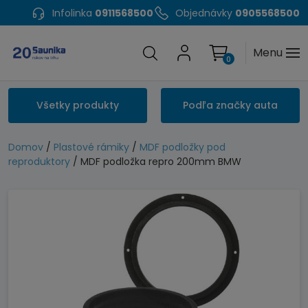
Infolinka
0911568500
Objednávky
0905568500
Menu
0
Všetky produkty
Podľa značky auta
Domov
/
Plastové rámiky
/
MDF podložky pod
reproduktory
/ MDF podložka repro 200mm BMW