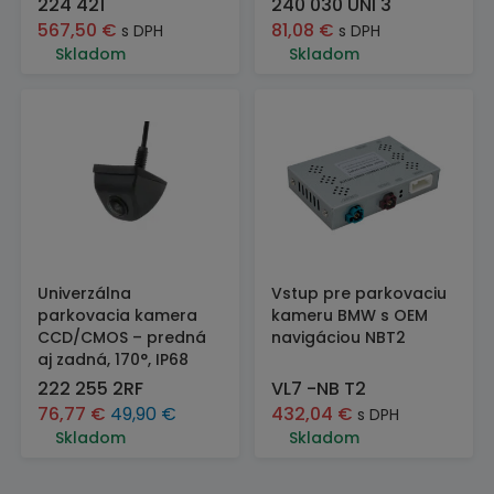
224 421
240 030 UNI 3
567,50
€
81,08
€
s DPH
s DPH
Skladom
Skladom
Univerzálna
Vstup pre parkovaciu
parkovacia kamera
kameru BMW s OEM
CCD/CMOS – predná
navigáciou NBT2
aj zadná, 170°, IP68
222 255 2RF
VL7 -NB T2
76,77
€
49,90
€
432,04
€
s DPH
Skladom
Skladom