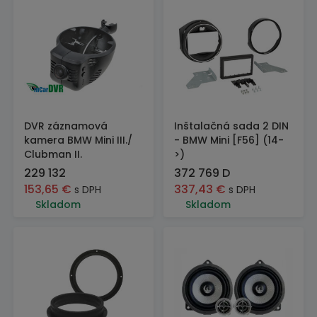
DVR záznamová
Inštalačná sada 2 DIN
kamera BMW Mini III./
- BMW Mini [F56] (14-
Clubman II.
>)
229 132
372 769 D
153,65
€
337,43
€
s DPH
s DPH
Skladom
Skladom