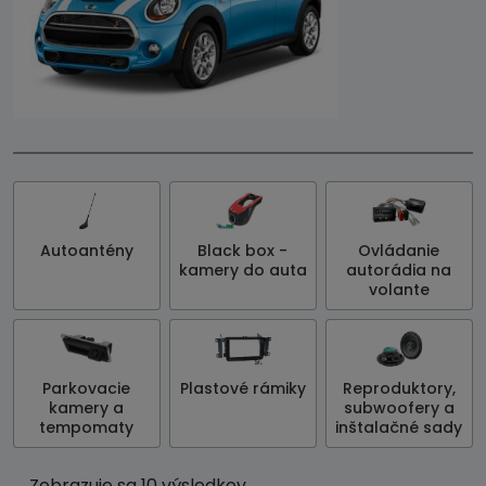
Autoantény
Black box -
Ovládanie
kamery do auta
autorádia na
volante
Parkovacie
Plastové rámiky
Reproduktory,
kamery a
subwoofery a
tempomaty
inštalačné sady
Zobrazuje sa 10 výsledkov