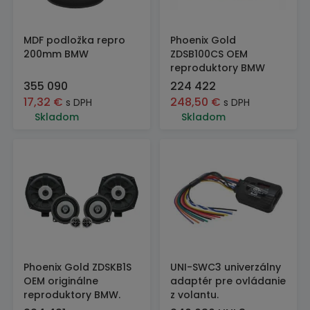
MDF podložka repro
Phoenix Gold
200mm BMW
ZDSB100CS OEM
reproduktory BMW
355 090
224 422
17,32
€
248,50
€
s DPH
s DPH
Skladom
Skladom
Phoenix Gold ZDSKB1S
UNI-SWC3 univerzálny
OEM originálne
adaptér pre ovládanie
reproduktory BMW.
z volantu.