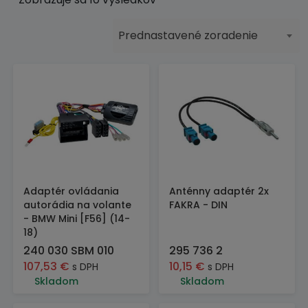
Prednastavené zoradenie
Adaptér ovládania
Anténny adaptér 2x
autorádia na volante
FAKRA - DIN
- BMW Mini [F56] (14-
18)
240 030 SBM 010
295 736 2
107,53
€
10,15
€
s DPH
s DPH
Skladom
Skladom