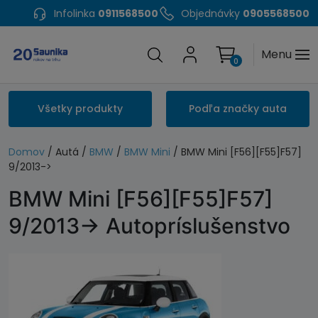
Infolinka
0911568500
Objednávky
0905568500
Menu
0
Všetky produkty
Podľa značky auta
Domov
/ Autá /
BMW
/
BMW Mini
/ BMW Mini [F56][F55]F57]
9/2013->
BMW Mini [F56][F55]F57]
9/2013-> Autopríslušenstvo