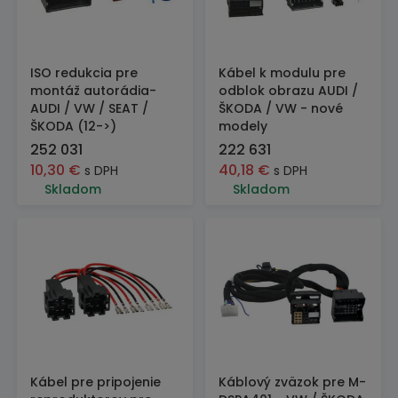
ISO redukcia pre
Kábel k modulu pre
montáž autorádia-
odblok obrazu AUDI /
AUDI / VW / SEAT /
ŠKODA / VW - nové
ŠKODA (12->)
modely
252 031
222 631
10,30
€
40,18
€
s DPH
s DPH
Skladom
Skladom
Kábel pre pripojenie
Káblový zväzok pre M-