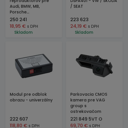
reproduktorov pre
DSPA401 - VW / ŠKODA
Audi, BMW, MB,
/ SEAT
Porsche...
250 241
223 623
18,95
€
24,19
€
s DPH
s DPH
Skladom
Skladom
Modul pre odblok
Parkovacia CMOS
obrazu - univerzálny
kamera pre VAG
group s
ostrekovačom
222 607
221 849 5VT O
118,80
€
69,70
€
s DPH
s DPH