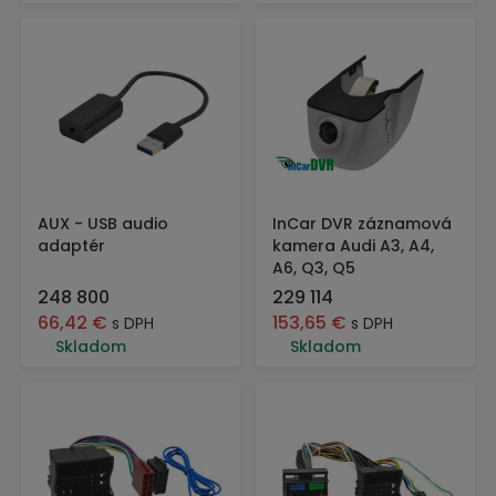
AUX - USB audio
InCar DVR záznamová
adaptér
kamera Audi A3, A4,
A6, Q3, Q5
248 800
229 114
66,42
€
153,65
€
s DPH
s DPH
Skladom
Skladom