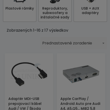
Plastové rámiky
Reproduktory,
USB + AUX
subwoofery a
adaptéry
inštalačné sady
Zobrazených 1–16 z 17 výsledkov
Prednastavené zoradenie
Adaptér MDI-USB
Apple CarPlay /
prepojovací kábel
Android Auto pre Audi
Audi / VW / Škoda
A4, A5,Q5... MIB2 5,8