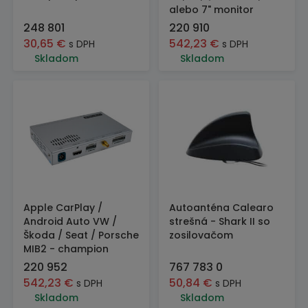
alebo 7" monitor
248 801
220 910
30,65
€
542,23
€
s DPH
s DPH
Skladom
Skladom
Apple CarPlay /
Autoanténa Calearo
Android Auto VW /
strešná - Shark II so
Škoda / Seat / Porsche
zosilovačom
MIB2 - champion
220 952
767 783 0
542,23
€
50,84
€
s DPH
s DPH
Skladom
Skladom