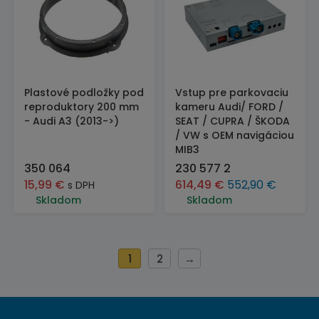
Plastové podložky pod
Vstup pre parkovaciu
reproduktory 200 mm
kameru Audi/ FORD /
- Audi A3 (2013->)
SEAT / CUPRA / ŠKODA
/ VW s OEM navigáciou
MIB3
350 064
230 577 2
15,99
€
614,49
€
552,90
€
s DPH
Skladom
Skladom
1
2
→