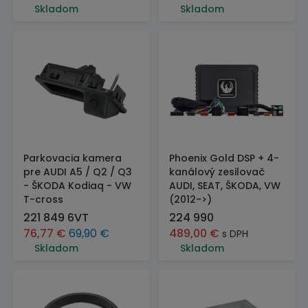
Skladom
Skladom
Parkovacia kamera
Phoenix Gold DSP + 4-
pre AUDI A5 / Q2 / Q3
kanálový zesilovač
- ŠKODA Kodiaq - VW
AUDI, SEAT, ŠKODA, VW
T-cross
(2012->)
221 849 6VT
224 990
76,77
€
69,90
€
489,00
€
s DPH
Skladom
Skladom