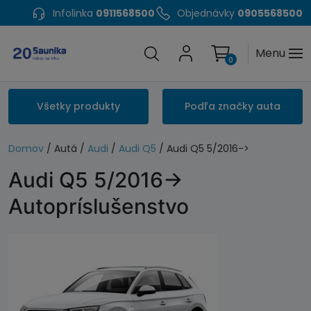
Infolinka
0911568500
Objednávky
0905568500
Menu
0
Všetky produkty
Podľa značky auta
Domov
/ Autá /
Audi
/
Audi Q5
/ Audi Q5 5/2016->
Audi Q5 5/2016->
Autopríslušenstvo