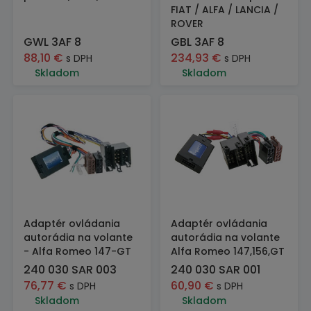
FIAT / ALFA / LANCIA /
ROVER
GWL 3AF 8
GBL 3AF 8
88,10
€
234,93
€
s DPH
s DPH
Skladom
Skladom
Adaptér ovládania
Adaptér ovládania
autorádia na volante
autorádia na volante
- Alfa Romeo 147-GT
Alfa Romeo 147,156,GT
240 030 SAR 003
240 030 SAR 001
76,77
€
60,90
€
s DPH
s DPH
Skladom
Skladom