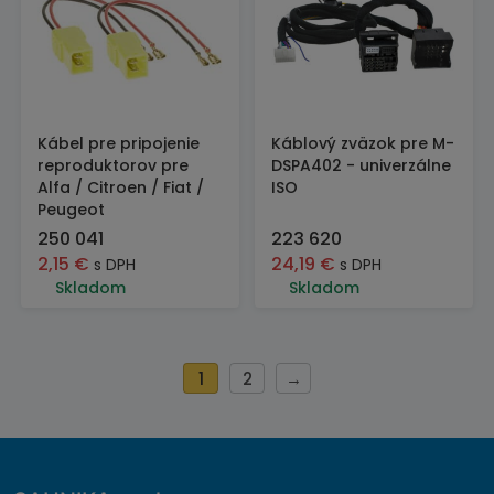
Kábel pre pripojenie
Káblový zväzok pre M-
reproduktorov pre
DSPA402 - univerzálne
Alfa / Citroen / Fiat /
ISO
Peugeot
250 041
223 620
2,15
€
24,19
€
s DPH
s DPH
Skladom
Skladom
1
2
→