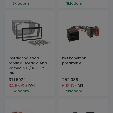
Skladom
Skladom
Inštalačná sada -
ISO konektor -
rámik autorádia Alfa
predĺženie
Romeo GT / 147 - 2
DIN
371 502 1
252 088
34,65
€
6,12
€
s DPH
s DPH
Skladom
Skladom