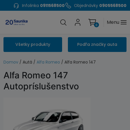
Infolinka
0911568500
Objednávky
0905568500
Menu
0
Všetky produkty
Podľa značky auta
Domov
/ Autá /
Alfa Romeo
/ Alfa Romeo 147
Alfa Romeo 147
Autopríslušenstvo