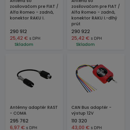
Anténa so
Anténa so
zosilovačom pre FIAT /
zosilovačom pre FIAT /
Alfa Romeo - zadná,
Alfa Romeo - zadná,
konektor RAKU I.
konektor RAKU I.-dlhý
prút
290 912
290 922
25,42
€
25,42
€
s DPH
s DPH
Skladom
Skladom
Anténny adaptér RAST
CAN Bus adaptér -
- COMA
výstup 12V
295 762
110 320
6,97
€
43,00
€
s DPH
s DPH