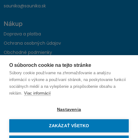
saunika@saunika.sk
Nákup
Doprava a platba
Ochrana osobných údajov
Obchodné podmienky
Reklamačný poriadok
O súboroch cookie na tejto stránke
Montáž autohifi
Súbory cookie používame na zhromažďovanie a analýzu
Formulár na odstúpenie od zmluvy
informácií o výkone a používaní stránok, na poskytovanie funkcií
sociálnych médií a na vylepšenie a prispôsobenie obsahu a
reklám.
Viac informácií
Sledujte nás
Nastavenia
ZAKÁZAŤ VŠETKO
© 2026 SAUNIKA spol. s r.o. Zlatovská 1783, 911 05 Trenčín
Vytvorené na mieru od
denva.sk