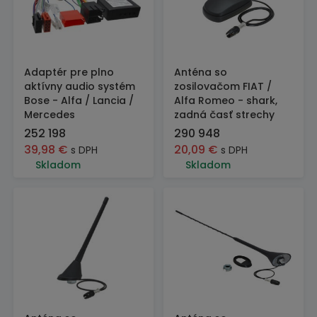
Adaptér pre plno
Anténa so
aktívny audio systém
zosilovačom FIAT /
Bose - Alfa / Lancia /
Alfa Romeo - shark,
Mercedes
zadná časť strechy
252 198
290 948
39,98
€
20,09
€
s DPH
s DPH
Skladom
Skladom