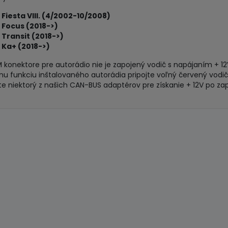
Fiesta VIII. (4/2002-10/2008)
 Focus (2018->)
Transit (2018->)
 Ka+ (2018->)
 konektore pre autorádio nie je zapojený vodič s napájaním + 12V
nu funkciu inštalovaného autorádia pripojte voľný červený vodič
te niektorý z našich CAN-BUS adaptérov pre získanie + 12V po za