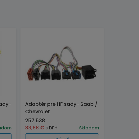
sady-
Adaptér pre HF sady- Saab /
Chevrolet
257 538
33,68
€
adom
s DPH
Skladom