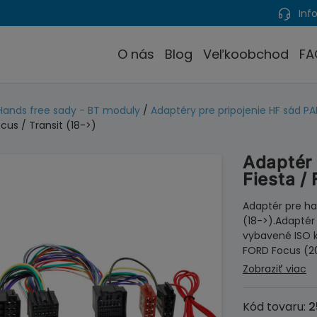
Info
O nás
Blog
Veľkoobchod
FA
Hands free sady - BT moduly
/
Adaptéry pre pripojenie HF sád P
ocus / Transit (18->)
Adaptér 
Fiesta / 
Adaptér pre ha
(18->).Adaptér 
vybavené ISO k
FORD Focus (2
Zobraziť viac
Kód tovaru:
2