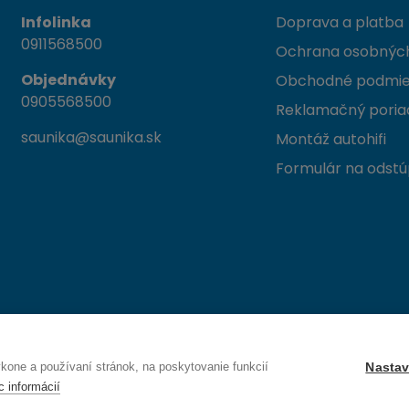
Infolinka
Doprava a platba
0911568500
Ochrana osobných
Objednávky
Obchodné podmi
0905568500
Reklamačný poria
saunika@saunika.sk
Montáž autohifi
Formulár na odstú
 Trenčín
one a používaní stránok, na poskytovanie funkcií
Nastav
c informácií
Právo na odstúpenie od zmluvy — odoslať žiadosť o odstúpenie