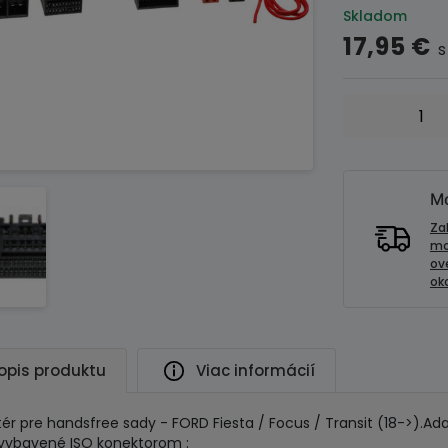
Skladom
17,95
€
s
množstvo
Adaptér
pre
handsfree
sady
Mo
-
Za
FORD
mo
ov
Fiesta
oko
/
Focus
/
Transit
opis produktu
Viac informácií
(18-
>)
ér pre handsfree sady - FORD Fiesta / Focus / Transit (18->).Ada
 vybavené ISO konektorom :