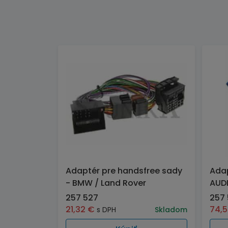
Adaptér pre handsfree sady
Adap
- BMW / Land Rover
AUDI 
257 527
257
21,32
€
74,
s DPH
Skladom