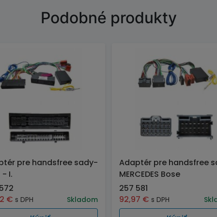
Podobné produkty
tér pre handsfree sady-
Adaptér pre handsfree 
- I.
MERCEDES Bose
 572
257 581
52
€
92,97
€
s DPH
Skladom
s DPH
Skl