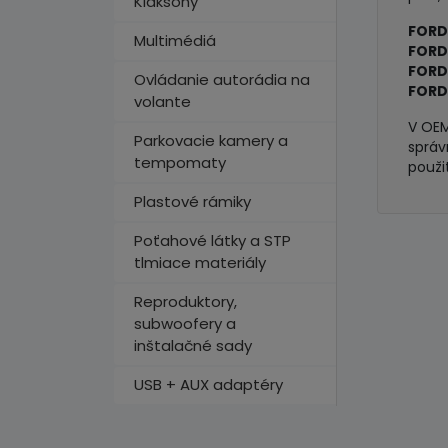
Klaksóny
FORD 
Multimédiá
FORD
FORD 
Ovládanie autorádia na
FORD
volante
V OEM
Parkovacie kamery a
správ
tempomaty
použi
Plastové rámiky
Poťahové látky a STP
tlmiace materiály
Reproduktory,
subwoofery a
inštalačné sady
USB + AUX adaptéry