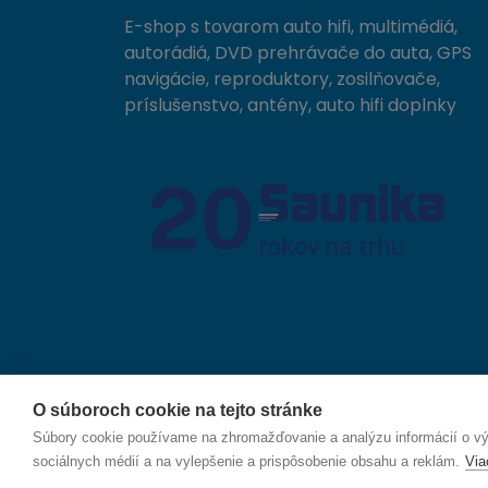
E-shop s tovarom auto hifi, multimédiá,
autorádiá, DVD prehrávače do auta, GPS
navigácie, reproduktory, zosilňovače,
príslušenstvo, antény, auto hifi doplnky
O súboroch cookie na tejto stránke
© 2026 SAUNIKA spol. s r.o. Zlatovská 1783, 911 05
Súbory cookie používame na zhromažďovanie a analýzu informácií o výk
sociálnych médií a na vylepšenie a prispôsobenie obsahu a reklám.
Via