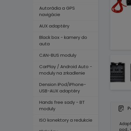
Autorádia a GPS
navigácie
AUX adaptéry
Black box - kamery do
auta
CAN-BUS moduly
CarPlay / Android Auto -
moduly na zrkadlenie
Dension iPod/iPhone-
USB-AUX adaptéry
Hands free sady - BT
P
moduly
ISO konektory a redukcie
Adapt
pod.,