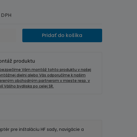
 DPH
Pridať do košíka
ntáž produktu
bezpečíme Vám montáž tohto produktu v našej
ntážnej dielni alebo Vás odporučíme k našim
ereným obchodným partnerom v mieste resp. v
lí Vášho bydliska po celej SR.
ptér pre inštaláciu HF sady, navigácie a