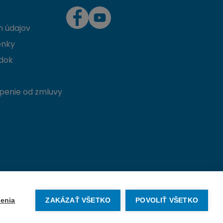
 údajov
enky
dok
penie od zmluvy
Vytvorené na mieru od
denva.sk
enia
ZAKÁZAŤ VŠETKO
POVOLIŤ VŠETKO