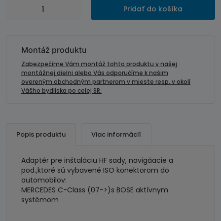
množstvo
Pridať do košíka
Adaptér
pre
handsfree
sady-
Montáž produktu
MERCEDES
Zabezpečíme Vám montáž tohto produktu v našej
Bose
montážnej dielni alebo Vás odporučíme k našim
overeným obchodným partnerom v mieste resp. v okolí
Vášho bydliska po celej SR.
Popis produktu
Viac informácií
Adaptér pre inštaláciu HF sady, navigáacie a
pod.,ktoré sú vybavené ISO konektorom do
automobilov:
MERCEDES C-Class (07->)s BOSE aktívnym
systémom