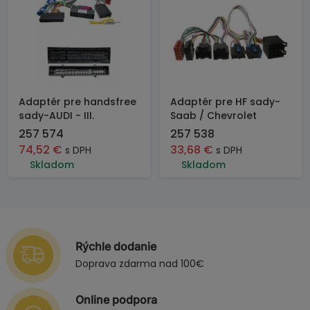
Adaptér pre handsfree
Adaptér pre HF sady-
sady-AUDI - III.
Saab / Chevrolet
257 574
257 538
74,52
€
33,68
€
s DPH
s DPH
Skladom
Skladom
Rýchle dodanie
Doprava zdarma nad 100€
Online podpora