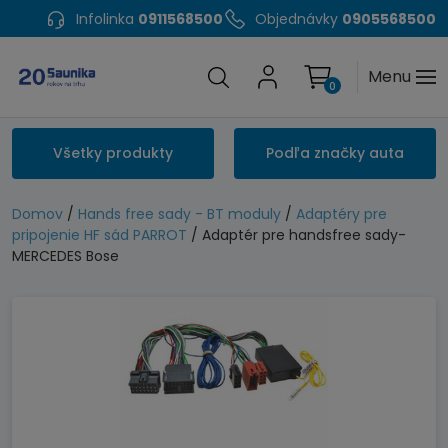
Infolinka
0911568500
Objednávky
0905568500
Menu
0
Všetky produkty
Podľa značky auta
Domov
/
Hands free sady - BT moduly
/
Adaptéry pre
pripojenie HF sád PARROT
/ Adaptér pre handsfree sady-
MERCEDES Bose