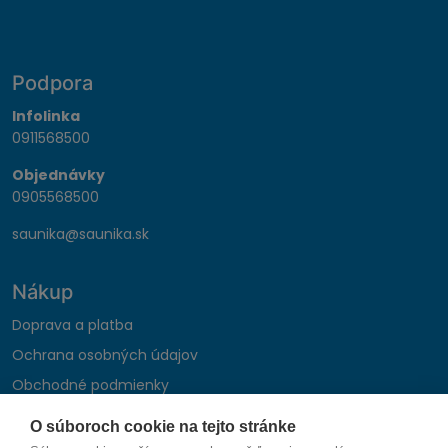
Podpora
Infolinka
0911568500
Objednávky
0905568500
saunika@saunika.sk
Nákup
Doprava a platba
Ochrana osobných údajov
Obchodné podmienky
Reklamačný poriadok
O súboroch cookie na tejto stránke
Montáž autohifi