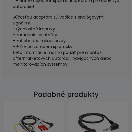
* - Nutné objednať spolu s adaptérom pre daný typ
autorádia!
Súčasťou adaptéra sú vodiče s analógovými
signálmi:
- rýchlostné impulzy
- zaradenie spiatočky
- zatiahnutie ručnej brzdy
- + 12V po zaradení spiatočky
tieto informácie možno použiť pre montáž
aftermarketových autorádií, navigačných alebo
monitorovacích systémov.
Podobné produkty