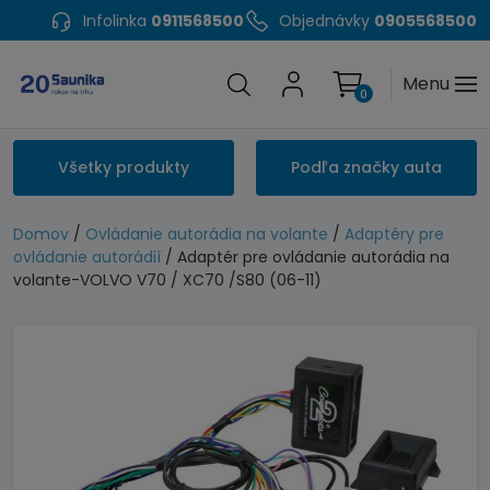
Infolinka
0911568500
Objednávky
0905568500
Menu
0
Všetky produkty
Podľa značky auta
Domov
/
Ovládanie autorádia na volante
/
Adaptéry pre
ovládanie autorádií
/ Adaptér pre ovládanie autorádia na
volante-VOLVO V70 / XC70 /S80 (06-11)