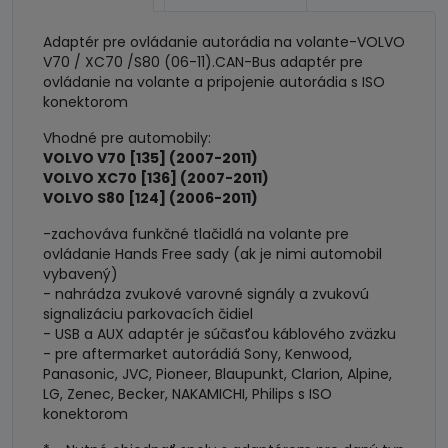
(06-
11)
Adaptér pre ovládanie autorádia na volante-VOLVO
V70 / XC70 /S80 (06-11).CAN-Bus adaptér pre
ovládanie na volante a pripojenie autorádia s ISO
konektorom
Vhodné pre automobily:
VOLVO V70 [135] (2007-2011)
VOLVO XC70 [136] (2007-2011)
VOLVO S80 [124] (2006-2011)
-zachováva funkčné tlačidlá na volante pre
ovládanie Hands Free sady (ak je nimi automobil
vybavený)
- nahrádza zvukové varovné signály a zvukovú
signalizáciu parkovacích čidiel
- USB a AUX adaptér je súčasťou káblového zväzku
- pre aftermarket autorádiá Sony, Kenwood,
Panasonic, JVC, Pioneer, Blaupunkt, Clarion, Alpine,
LG, Zenec, Becker, NAKAMICHI, Philips s ISO
konektorom