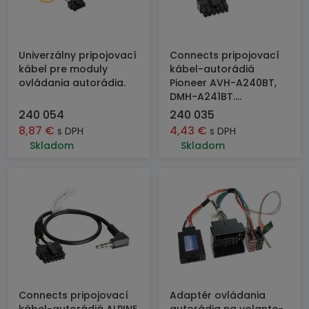
Univerzálny pripojovací
Connects pripojovací
kábel pre moduly
kábel-autorádiá
ovládania autorádia.
Pioneer AVH-A240BT,
DMH-A241BT....
240 054
240 035
8,87
€
4,43
€
s DPH
s DPH
Skladom
Skladom
Connects pripojovací
Adaptér ovládania