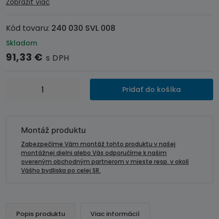
Zobraziť viac
Kód tovaru:
240 030 SVL 008
Skladom
91,33
€
s DPH
množstvo
Pridať do košíka
Adaptér
pre
ovládanie
autorádia
Montáž produktu
na
Zabezpečíme Vám montáž tohto produktu v našej
volante-
montážnej dielni alebo Vás odporučíme k našim
overeným obchodným partnerom v mieste resp. v okolí
VOLVO
Vášho bydliska po celej SR.
V70
/
XC70
/S80
Popis produktu
Viac informácií