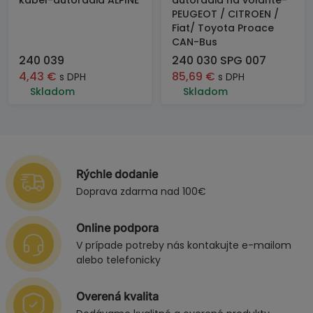
kábel-autorádiá ALPINE
autorádia na volante-
PEUGEOT / CITROEN /
Fiat/ Toyota Proace
CAN-Bus
240 039
240 030 SPG 007
4,43
€
85,69
€
s DPH
s DPH
Skladom
Skladom
Rýchle dodanie
Doprava zdarma nad 100€
Online podpora
V prípade potreby nás kontakujte e-mailom
alebo telefonicky
Overená kvalita