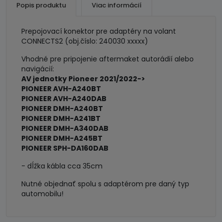
Popis produktu
Viac informácií
Prepojovací konektor pre adaptéry na volant
CONNECTS2 (obj.číslo: 240030 xxxxx)
Vhodné pre pripojenie aftermaket autorádií alebo
navigácií:
AV jednotky Pioneer 2021/2022->
PIONEER AVH-A240BT
PIONEER AVH-A240DAB
PIONEER DMH-A240BT
PIONEER DMH-A241BT
PIONEER DMH-A340DAB
PIONEER DMH-A245BT
PIONEER SPH-DA160DAB
- dĺžka kábla cca 35cm
Nutné objednať spolu s adaptérom pre daný typ
automobilu!