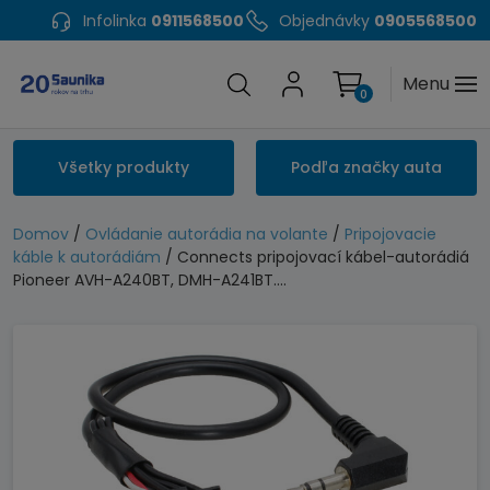
Infolinka
0911568500
Objednávky
0905568500
Menu
0
Všetky produkty
Podľa značky auta
Domov
/
Ovládanie autorádia na volante
/
Pripojovacie
káble k autorádiám
/ Connects pripojovací kábel-autorádiá
Pioneer AVH-A240BT, DMH-A241BT….