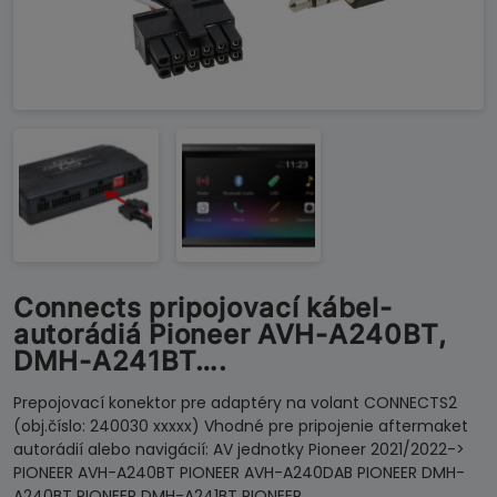
Connects pripojovací kábel-
autorádiá Pioneer AVH-A240BT,
DMH-A241BT….
Prepojovací konektor pre adaptéry na volant CONNECTS2
(obj.číslo: 240030 xxxxx) Vhodné pre pripojenie aftermaket
autorádií alebo navigácií: AV jednotky Pioneer 2021/2022->
PIONEER AVH-A240BT PIONEER AVH-A240DAB PIONEER DMH-
A240BT PIONEER DMH-A241BT PIONEER…