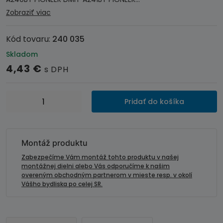
Zobraziť viac
Kód tovaru:
240 035
Skladom
4,43
€
s DPH
množstvo
Pridať do košíka
Connects
pripojovací
kábel-
autorádiá
Montáž produktu
Pioneer
Zabezpečíme Vám montáž tohto produktu v našej
AVH-
montážnej dielni alebo Vás odporučíme k našim
overeným obchodným partnerom v mieste resp. v okolí
A240BT,
Vášho bydliska po celej SR.
DMH-
A241BT....