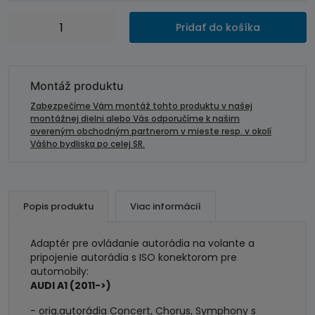
množstvo
Pridať do košíka
Adaptér
pre
ovládanie
autorádia
Montáž produktu
na
Zabezpečíme Vám montáž tohto produktu v našej
volante
montážnej dielni alebo Vás odporučíme k našim
overeným obchodným partnerom v mieste resp. v okolí
-
Vášho bydliska po celej SR.
AUDI
A1
Popis produktu
Viac informácií
Adaptér pre ovládanie autorádia na volante a
pripojenie autorádia s ISO konektorom pre
automobily:
AUDI A1 (2011->)
- orig.autorádia Concert, Chorus, Symphony s