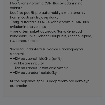
FAKRA konektorom a CAN-Bus ovládaním na
volante
Nedá sa použiť pre automobily s monitorom v
hornej časti prístrojovej dosky
- orig. autorádiá s FAKRA konektorom a CAN-Bus
ovládaním na volante
- pre aftermarket autorádiá Sony, Kenwood,
Panasonic, JVC, Pioneer, Blaupunkt, Clarion, Alpine,
LG, Zenec, Becker.
Súčasťou adaptéra sú vodiče s analogovými
signálmi:
- +12V po zapnutí kľúčika (sv.15)
- rýchlostné impulzy
- +12V po zapnutí osvetlenia vozidla
- +12V po zaradení spiatočky
Nutné objednať spolu s adaptérom pre daný typ
autorádia!