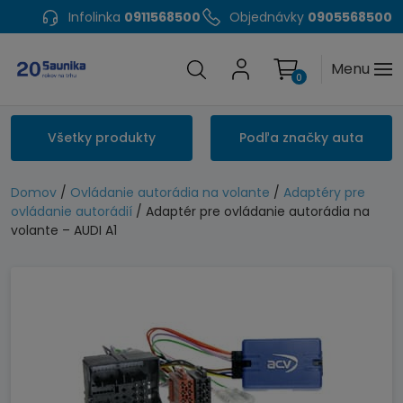
Infolinka
0911568500
Objednávky
0905568500
Menu
0
Všetky produkty
Podľa značky auta
Domov
/
Ovládanie autorádia na volante
/
Adaptéry pre
ovládanie autorádií
/ Adaptér pre ovládanie autorádia na
volante – AUDI A1