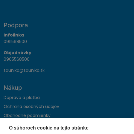
Podpora
Infolinka
0911568500
Objednávky
0905568500
saunika@saunika.sk
Nákup
Doprava a platba
Ochrana osobných údajov
Obchodné podmienky
Reklamačný poriadok
O súboroch cookie na tejto stránke
Montáž autohifi