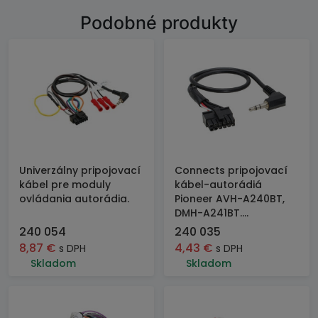
Podobné produkty
Univerzálny pripojovací
Connects pripojovací
kábel pre moduly
kábel-autorádiá
ovládania autorádia.
Pioneer AVH-A240BT,
DMH-A241BT....
240 054
240 035
8,87
€
4,43
€
s DPH
s DPH
Skladom
Skladom