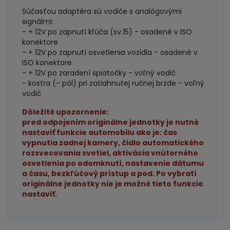
Súčasťou adaptéra sú vodiče s analógovými
signálmi:
- + 12V po zapnutí kľúča (sv.15) - osadené v ISO
konektore
- + 12V po zapnutí osvetlenia vozidla - osadené v
ISO konektore
- + 12V po zaradení spiatočky - voľný vodič
- kostra (- pól) pri zatiahnutej ručnej brzde - voľný
vodič
Dôležité upozornenie:
pred odpojením originálne jednotky je nutné
nastaviť funkcie automobilu ako je: čas
vypnutia zadnej kamery, čidlo automatického
rozsvecovania svetiel, aktivácia vnútorného
osvetlenia po odomknutí, nastavenie dátumu
a času, bezkľúčový prístup a pod. Po vybratí
originálne jednotky nie je možné tieto funkcie
nastaviť.