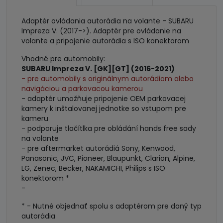
Adaptér ovládania autorádia na volante - SUBARU
Impreza V. (2017->). Adaptér pre ovládanie na
volante a pripojenie autorádia s ISO konektorom
Vhodné pre automobily:
SUBARU Impreza V. [GK][GT] (2016-2021)
- pre automobily s originálnym autorádiom alebo
navigáciou a parkovacou kamerou
- adaptér umožňuje pripojenie OEM parkovacej
kamery k inštalovanej jednotke so vstupom pre
kameru
- podporuje tlačítlka pre obládání hands free sady
na volante
- pre aftermarket autorádiá Sony, Kenwood,
Panasonic, JVC, Pioneer, Blaupunkt, Clarion, Alpine,
LG, Zenec, Becker, NAKAMICHI, Philips s ISO
konektorom *
-
* - Nutné objednať spolu s adaptérom pre daný typ
autorádia