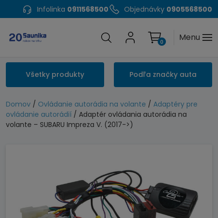
Infolinka
0911568500
Objednávky
0905568500
Menu
0
Všetky produkty
Podľa značky auta
Domov
/
Ovládanie autorádia na volante
/
Adaptéry pre
ovládanie autorádií
/ Adaptér ovládania autorádia na
volante – SUBARU Impreza V. (2017->)