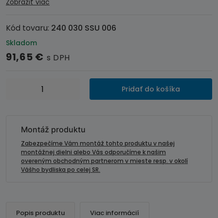
Zobraziť viac
Kód tovaru:
240 030 SSU 006
Skladom
91,65
€
s DPH
množstvo
Pridať do košíka
Adaptér
ovládania
autorádia
na
Montáž produktu
volante
Zabezpečíme Vám montáž tohto produktu v našej
-
montážnej dielni alebo Vás odporučíme k našim
overeným obchodným partnerom v mieste resp. v okolí
SUBARU
Vášho bydliska po celej SR.
Impreza
V.
(2017-
>)
Popis produktu
Viac informácií