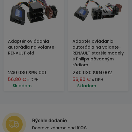
Adaptér ovládania
Adaptér ovládania
autorádia na volante-
autorádia na volante-
RENAULT old
RENAULT staršie modely
s Philips pôvodným
rádiom
240 030 SRN 001
240 030 SRN 002
56,80
€
56,80
€
s DPH
s DPH
Skladom
Skladom
Rýchle dodanie
Doprava zdarma nad 100€