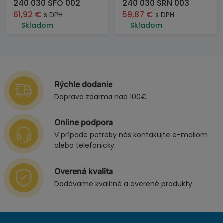
240 030 SFO 002
240 030 SRN 003
61,92
€
59,87
€
s DPH
s DPH
Skladom
Skladom
Rýchle dodanie
Doprava zdarma nad 100€
Online podpora
V prípade potreby nás kontakujte e-mailom
alebo telefonicky
Overená kvalita
Dodávame kvalitné a overené produkty