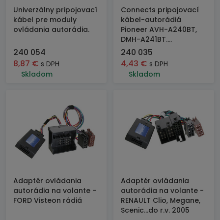
Univerzálny pripojovací
Connects pripojovací
kábel pre moduly
kábel-autorádiá
ovládania autorádia.
Pioneer AVH-A240BT,
DMH-A241BT....
240 054
240 035
8,87
€
4,43
€
s DPH
s DPH
Skladom
Skladom
Adaptér ovládania
Adaptér ovládania
autorádia na volante -
autorádia na volante -
FORD Visteon rádiá
RENAULT Clio, Megane,
Scenic...do r.v. 2005