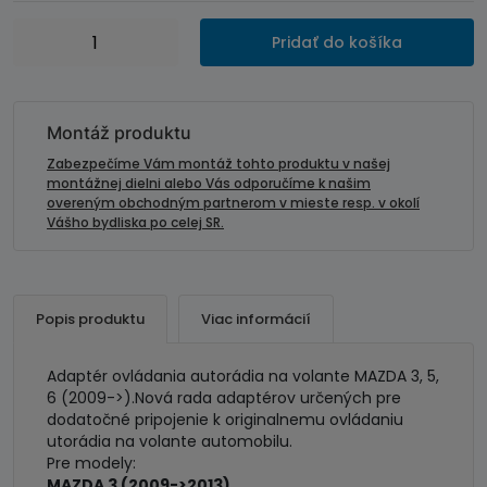
množstvo
Pridať do košíka
Adaptér
ovládania
autorádia
na
Montáž produktu
volante
Zabezpečíme Vám montáž tohto produktu v našej
MAZDA
montážnej dielni alebo Vás odporučíme k našim
overeným obchodným partnerom v mieste resp. v okolí
3,
Vášho bydliska po celej SR.
5,
6
(2009-
>)
Popis produktu
Viac informácií
Adaptér ovládania autorádia na volante MAZDA 3, 5,
6 (2009->).Nová rada adaptérov určených pre
dodatočné pripojenie k originalnemu ovládaniu
utorádia na volante automobilu.
Pre modely:
MAZDA 3 (2009->2013)