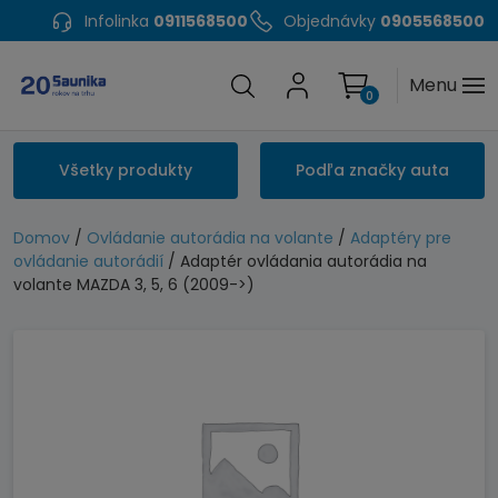
Infolinka
0911568500
Objednávky
0905568500
Menu
0
Všetky produkty
Podľa značky auta
Domov
/
Ovládanie autorádia na volante
/
Adaptéry pre
ovládanie autorádií
/ Adaptér ovládania autorádia na
volante MAZDA 3, 5, 6 (2009->)