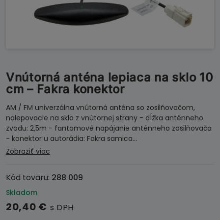
Vnútorná anténa lepiaca na sklo 10
cm – Fakra konektor
AM / FM univerzálna vnútorná anténa so zosilňovačom,
nalepovacie na sklo z vnútornej strany - dĺžka anténneho
zvodu: 2,5m - fantomové napájanie anténneho zosilňovača
- konektor u autorádia: Fakra samica…
Zobraziť viac
Kód tovaru:
288 009
Skladom
20,40
€
s DPH