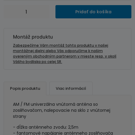
množstvo
Pridať do košíka
Vnútorná
anténa
lepiaca
na
Montáž produktu
sklo
Zabezpečíme Vám montáž tohto produktu v našej
10
montážnej dielni alebo Vás odporučíme k našim
overeným obchodným partnerom v mieste resp. v okolí
cm
Vášho bydliska po celej SR.
-
Fakra
konektor
Popis produktu
Viac informácií
AM / FM univerzálna vnútorná anténa so
zosilňovačom, nalepovacie na sklo z vnútornej
strany
- dĺžka anténneho zvodu: 2,5m
- fantomové napájanie anténneho zosilňovača