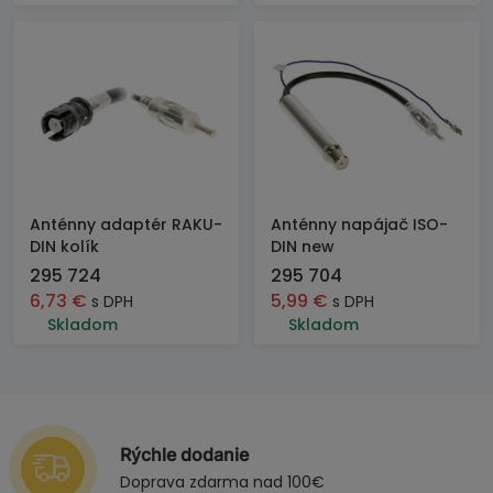
Anténny adaptér RAKU-
Anténny napájač ISO-
DIN kolík
DIN new
295 724
295 704
6,73
€
5,99
€
s DPH
s DPH
Skladom
Skladom
Rýchle dodanie
Doprava zdarma nad 100€