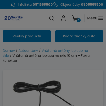
Infolinka
0911568500
Objednávky
0905568500
Menu
0
Všetky produkty
Podľa značky auta
Domov
/
Autoantény
/
Vnútorné antény lepiace na
sklo
/ Vnútorná anténa lepiaca na sklo 10 cm – Fakra
konektor