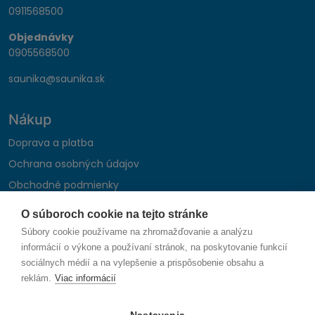
0911568500
Objednávky
0905568500
saunika@saunika.sk
Nákup
Doprava a platba
Ochrana osobných údajov
Obchodné podmienky
Reklamačný poriadok
O súboroch cookie na tejto stránke
Montáž autohifi
Súbory cookie používame na zhromažďovanie a analýzu
Formulár na odstúpenie od zmluvy
informácií o výkone a používaní stránok, na poskytovanie funkcií
sociálnych médií a na vylepšenie a prispôsobenie obsahu a
reklám.
Viac informácií
Sledujte nás