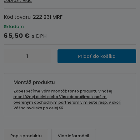
Zobraziť viac
Kód tovaru:
222 231 MRF
Skladom
65,50
€
s DPH
množstvo
Pridať do košíka
CCD
zadná
/
predná
Montáž produktu
parkovacia
Zabezpečíme Vám montáž tohto produktu v našej
kamera
montážnej dielni alebo Vás odporučíme k našim
overeným obchodným partnerom v mieste resp. v okolí
v
Vášho bydliska po celej SR.
podložke
EVČ
Popis produktu
Viac informácií