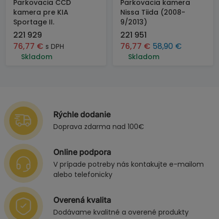
Parkovacia CCD
Parkovacia kamera
kamera pre KIA
Nissa Tiida (2008-
Sportage II.
9/2013)
221 929
221 951
76,77
€
76,77
€
58,90
€
s DPH
Skladom
Skladom
Rýchle dodanie
Doprava zdarma nad 100€
Online podpora
V prípade potreby nás kontakujte e-mailom
alebo telefonicky
Overená kvalita
Dodávame kvalitné a overené produkty