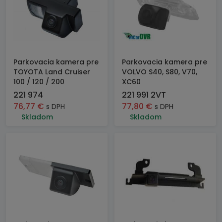
Parkovacia kamera pre
Parkovacia kamera pre
TOYOTA Land Cruiser
VOLVO S40, S80, V70,
100 / 120 / 200
XC60
221 974
221 991 2VT
76,77
€
77,80
€
s DPH
s DPH
Skladom
Skladom