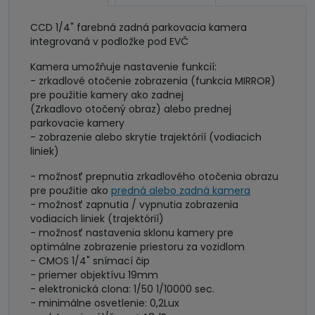
CCD 1/4" farebná zadná parkovacia kamera
integrovaná v podložke pod EVČ
Kamera umožňuje nastavenie funkcií:
- zrkadlové otočenie zobrazenia (funkcia MIRROR)
pre použitie kamery ako zadnej
(Zrkadlovo otočený obraz) alebo prednej
parkovacie kamery
- zobrazenie alebo skrytie trajektórií (vodiacich
liniek)
- možnosť prepnutia zrkadlového otočenia obrazu
pre použitie ako
predná alebo zadná kamera
- možnosť zapnutia / vypnutia zobrazenia
vodiacich liniek (trajektórií)
- možnosť nastavenia sklonu kamery pre
optimálne zobrazenie priestoru za vozidlom
- CMOS 1/4" snímací čip
- priemer objektívu 19mm
- elektronická clona: 1/50 1/10000 sec.
- minimálne osvetlenie: 0,2Lux