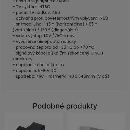
- odstup signál/šum: >48dB
- TV systém: NTSC
- počet TV riadkov: 480
- ochrana proti poveternostným vplyvom: IP68
- snímací uhol: 145 ° (horizontálne) / 85 °
(vertikálne) / 170 ° (diagonálne)
- video výstup: 1.0V /75Ohmov
- vyváženie bielej: automaticky
- pracovná teplota od -30 °C do +70 °C
- signálový kábel dĺžka 7m zakončený CINCH
konektory
- napájací kábel dĺžka 1m
- napájanie: 9-16V DC
- spotreba: <1W - rozmery: 140 x 546mm (V x Š)
Podobné produkty