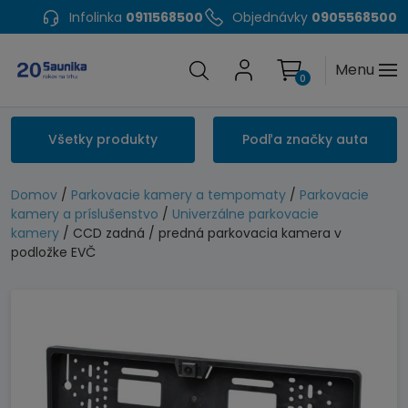
Infolinka
0911568500
Objednávky
0905568500
Menu
0
Všetky produkty
Podľa značky auta
Domov
/
Parkovacie kamery a tempomaty
/
Parkovacie
kamery a príslušenstvo
/
Univerzálne parkovacie
kamery
/ CCD zadná / predná parkovacia kamera v
podložke EVČ