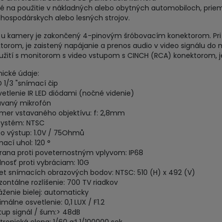
é na použitie v nákladných alebo obytných automobiloch, prie
hospodárskych alebo lesných strojov.
 u kamery je zakončený 4-pinovým šróbovacím konektorom. Pri
torom, je zaistený napájanie a prenos audio v video signálu do 
oužití s monitorom s video vstupom s CINCH (RCA) konektorom, j
ické údaje:
 1/3 "snímací čip
svetlenie IR LED diódami (nočné videnie)
avaný mikrofón
emer vstavaného objektívu: f: 2,8mm
systém: NTSC
eo výstup: 1.0V / 75Ohmů
mací uhol: 120 °
rana proti poveternostným vplyvom: IP68
lnosť proti vybráciam: 10G
et snímacích obrazových bodov: NTSC: 510 (H) x 492 (V)
izontálne rozlíšenie: 700 TV riadkov
áženie bielej: automaticky
málne osvetlenie: 0,1 LUX / F1.2
tup signál / šum:> 48dB