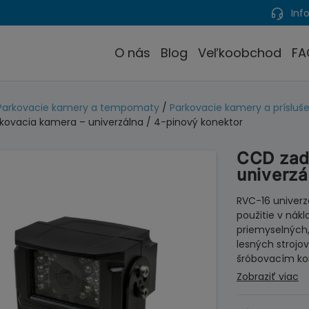
Info
O nás
Blog
Veľkoobchod
FA
Parkovacie kamery a tempomaty
/
Parkovacie kamery a prísluš
kovacia kamera – univerzálna / 4-pinový konektor
CCD zad
univerzá
RVC-16 univer
použitie v nák
priemyselných
lesných strojo
šróbovacím kon
Zobraziť viac