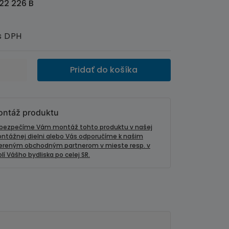
22 226 B
s DPH
Pridať do košíka
ntáž produktu
bezpečíme Vám montáž tohto produktu v našej
ntážnej dielni alebo Vás odporučíme k našim
ereným obchodným partnerom v mieste resp. v
lí Vášho bydliska po celej SR.