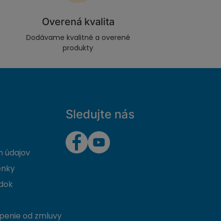
Overená kvalita
Dodávame kvalitné a overené
produkty
Sledujte nás
 údajov
enky
dok
penie od zmluvy