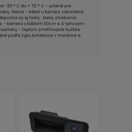
od -30 ° C do + 70 ° C - určené pre
amery: čierna - kábel u kamery zakončený
ícii sú aj farby : biela, strieborná.
nia: - kamera s káblom 50cm a 4-pinovým
u kamery - teplom zmršťovacia bužírka
bel podľa typu konektora v monitore a