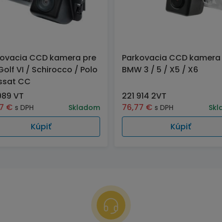
kovacia CCD kamera pre
Parkovacia CCD kamera
olf VI / Schirocco / Polo
BMW 3 / 5 / X5 / X6
ssat CC
989 VT
221 914 2VT
77
€
76,77
€
s DPH
Skladom
s DPH
Skl
Kúpiť
Kúpiť