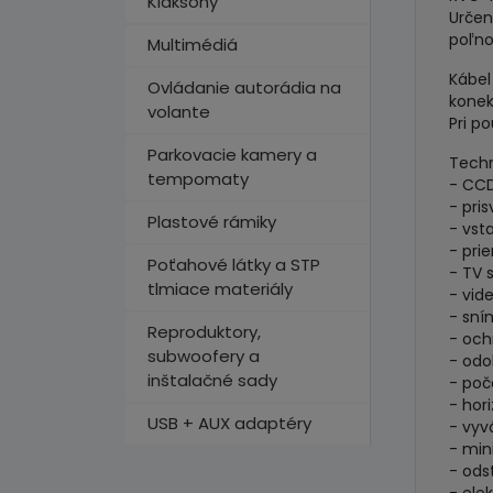
Klaksóny
Určen
poľno
Multimédiá
Kábel
Ovládanie autorádia na
konek
volante
Pri p
Parkovacie kamery a
Techn
tempomaty
- CCD
- pri
Plastové rámiky
- vst
- pri
Poťahové látky a STP
- TV 
tlmiace materiály
- vid
- sní
Reproduktory,
- och
subwoofery a
- odo
inštalačné sady
- poč
- hor
USB + AUX adaptéry
- vyv
- mini
- ods