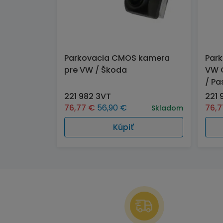
Parkovacia CMOS kamera
Par
pre VW / Škoda
VW G
/ Pa
221 982 3VT
221 
76,77
€
56,90
€
76,
Skladom
Kúpiť