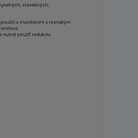
myselných, stavebných,
 použití s monitorom s rovnakým
monitora.
e nutné použiť redukciu.