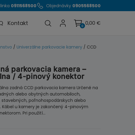
linka
0911568500
Objednávky
0905568500
Q
Kontakt
0,00
€
0
enstvo
/
Univerzálne parkovacie kamery
/ CCD
ná parkovacia kamera –
lna / 4-pinový konektor
zálna zadná CCD parkovacia kamera Určené na
ladných alebo obytných automobiloch,
, stavebných, poľnohospodárskych alebo
v. Kábel u kamery je zakončený 4-pinovým
ektorom. Pri použití…