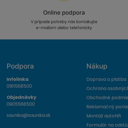
Online podpora
V prípade potreby nás kontakujte
e-mailom alebo telefonicky
Podpora
Nákup
Infolinka
Doprava a platba
0911568500
Ochrana osobných
Objednávky
Obchodné podmi
0905568500
Reklamačný poria
saunika@saunika.sk
Montáž autohifi
Formulár na odstú