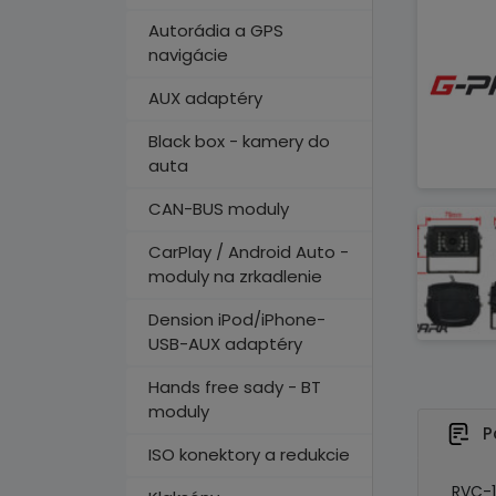
Autorádia a GPS
navigácie
AUX adaptéry
Black box - kamery do
auta
CAN-BUS moduly
CarPlay / Android Auto -
moduly na zrkadlenie
Dension iPod/iPhone-
USB-AUX adaptéry
Hands free sady - BT
moduly
P
ISO konektory a redukcie
RVC-1