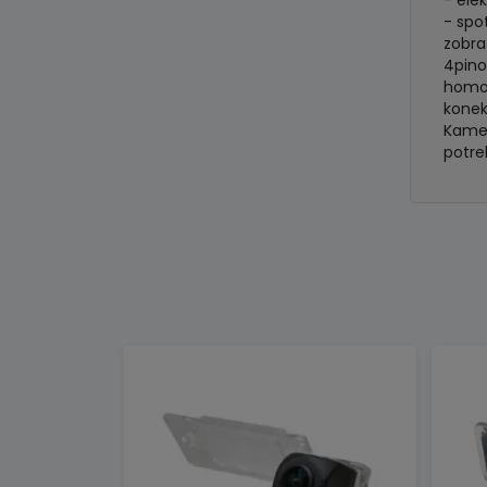
- ele
- spo
zobra
4pino
homol
konek
Kamer
potre