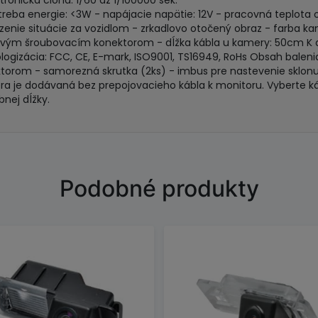
ktronická clona: 1/60 až 1/100000 sek.
treba energie: <3W - napájacie napätie: 12V - pracovná teplota 
zenie situácie za vozidlom - zrkadlovo otočený obraz - farba k
vým šroubovacím konektorom - dĺžka kábla u kamery: 50cm K dispoz
ogizácia: FCC, CE, E-mark, ISO9001, TS16949, RoHs Obsah bale
torom - samorezná skrutka (2ks) - imbus pre nastevenie sklon
a je dodávaná bez prepojovacieho kábla k monitoru. Vyberte ká
bnej dĺžky.
Podobné produkty