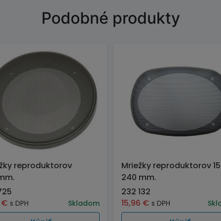
Podobné produkty
žky reproduktorov
Mriežky reproduktorov 15
mm.
240 mm.
725
232 132
6
€
15,96
€
s DPH
Skladom
s DPH
Skl