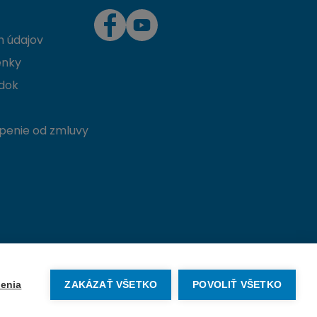
 údajov
enky
dok
penie od zmluvy
Vytvorené na mieru od
denva.sk
enia
ZAKÁZAŤ VŠETKO
POVOLIŤ VŠETKO