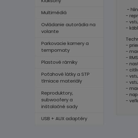
Klaksóny
- hli
Multimédiá
- rep
- vst
Ovládanie autorádia na
- káb
volante
Techn
Parkovacie kamery a
- pri
tempomaty
- ma
- RM
Plastové rámiky
- nas
- citl
Poťahové látky a STP
- vst
tlmiace materiály
- vst
- max
Reproduktory,
- nap
subwoofery a
- veľ
inštalačné sady
USB + AUX adaptéry