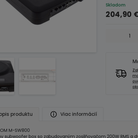
Skladom
204,90
množstvo
MACROM
M-
SW800
aktívny
Mo
subwoofer
Za
200mm
mo
ov
reproduktor
oko
opis produktu
Viac informácií
OM M-SW800
vny subwoofer box so zabudovaným zosilňovačom 200W RMS a 