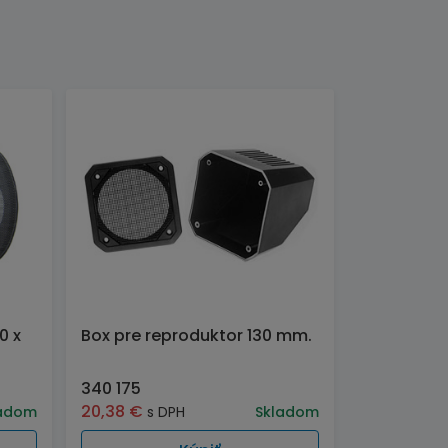
0 x
Box pre reproduktor 130 mm.
340 175
20,38
€
adom
s DPH
Skladom