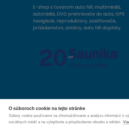
E-shop s tovarom auto hifi, multimédiá,
autorádiá, DVD prehrávače do auta, GPS
navigácie, reproduktory, zosilňovače,
príslušenstvo, antény, auto hifi doplnky
O súboroch cookie na tejto stránke
© 2026 SAUNIKA spol. s r.o. Zlatovská 1783, 911 05
Súbory cookie používame na zhromažďovanie a analýzu informácií o výk
sociálnych médií a na vylepšenie a prispôsobenie obsahu a reklám.
Via