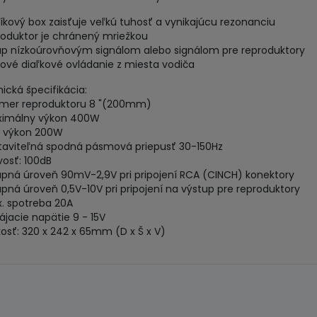
níkový box zaisťuje veľkú tuhosť a vynikajúcu rezonanciu
roduktor je chránený mriežkou
up nízkoúrovňovým signálom alebo signálom pre reproduktory
lové diaľkové ovládanie z miesta vodiča
ická špecifikácia:
emer reproduktoru 8 "(200mm)
ximálny výkon 400W
S výkon 200W
taviteľná spodná pásmová priepusť 30-150Hz
ivosť: 100dB
upná úroveň 90mV-2,9V pri pripojení RCA (CINCH) konektory
upná úroveň 0,5V-10V pri pripojení na výstup pre reproduktory
. spotreba 20A
ájacie napätie 9 - 15V
kosť: 320 x 242 x 65mm (D x Š x V)