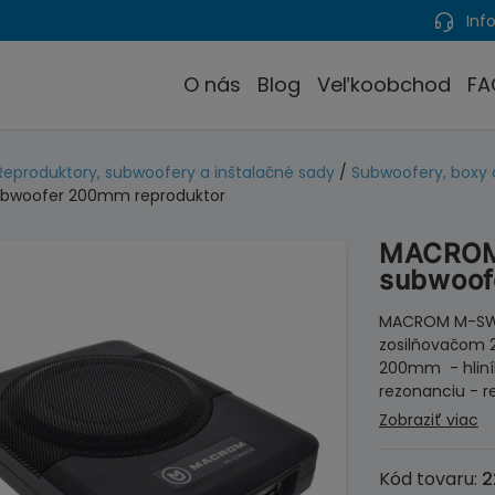
Info
O nás
Blog
Veľkoobchod
FA
Reproduktory, subwoofery a inštalačné sady
/
Subwoofery, boxy 
ubwoofer 200mm reproduktor
MACROM
subwoof
MACROM M-SW8
zosilňovačom 
200mm - hliník
rezonanciu - r
Zobraziť viac
Kód tovaru:
2