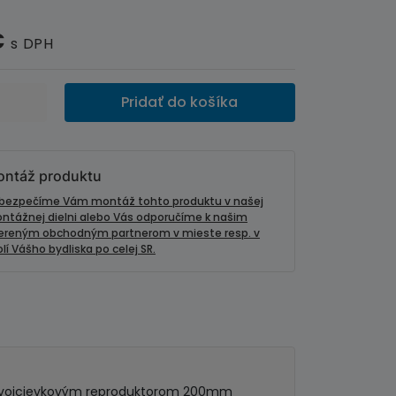
€
s DPH
Pridať do košíka
ntáž produktu
bezpečíme Vám montáž tohto produktu v našej
ntážnej dielni alebo Vás odporučíme k našim
ereným obchodným partnerom v mieste resp. v
lí Vášho bydliska po celej SR.
dvojcievkovým reproduktorom 200mm