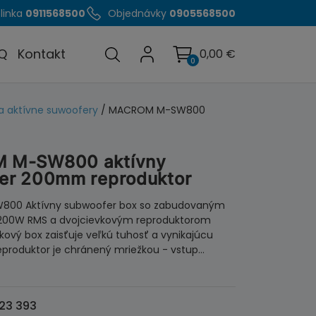
linka
0911568500
Objednávky
0905568500
Q
Kontakt
0,00
€
0
a aktívne suwoofery
/ MACROM M-SW800
 M-SW800 aktívny
er 200mm reproduktor
00 Aktívny subwoofer box so zabudovaným
200W RMS a dvojcievkovým reproduktorom
ový box zaisťuje veľkú tuhosť a vynikajúcu
eproduktor je chránený mriežkou - vstup…
23 393