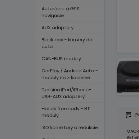
Autorádia a GPS
navigácie
AUX adaptéry
Black box - kamery do
auta
CAN-BUS moduly
CarPlay / Android Auto -
moduly na zrkadlenie
Dension iPod/iPhone-
USB-AUX adaptéry
Hands free sady - BT
P
moduly
ISO konektory a redukcie
MACR
Aktí