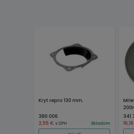
Kryt repro 130 mm.
Mrie
200
380 006
341 
2,55
€
16,1
s DPH
Skladom