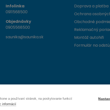
Infolinka
Doprava a platba
0911568500
Ochrana osobných
Objednávky
Obchodné podmi
0905568500
Reklamačný poria
saunika@saunika.sk
Montáž autohifi
Formulár na odstú
 Trenčín
one a používaní stránok, na poskytovanie funkcií
Nastav
c informácií
Právo na odstúpenie od zmluvy — odoslať žiadosť o odstúpenie