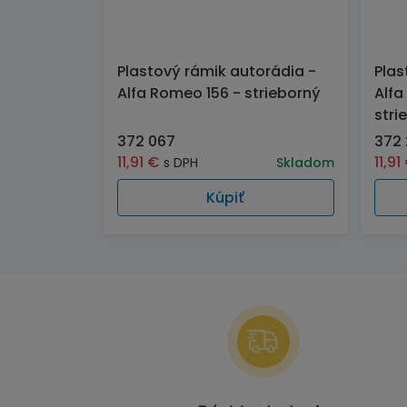
Plastový rámik autorádia -
Plas
Alfa Romeo 156 - strieborný
Alfa
stri
372 067
372 
11,91
€
11,91
s DPH
Skladom
Kúpiť