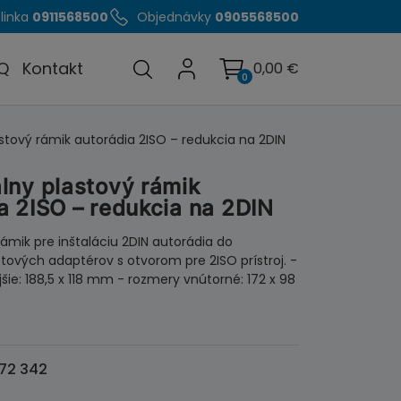
linka
0911568500
Objednávky
0905568500
Q
Kontakt
0,00
€
0
stový rámik autorádia 2ISO – redukcia na 2DIN
lny plastový rámik
a 2ISO – redukcia na 2DIN
mik pre inštaláciu 2DIN autorádia do
stových adaptérov s otvorom pre 2ISO prístroj. -
šie: 188,5 x 118 mm - rozmery vnútorné: 172 x 98
72 342