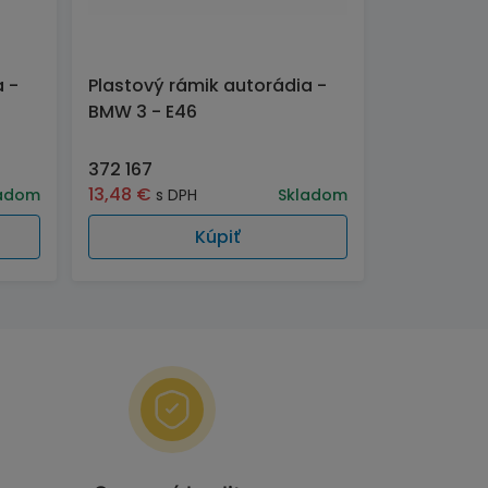
a -
Plastový rámik autorádia -
BMW 3 - E46
372 167
13,48
€
adom
s DPH
Skladom
Kúpiť