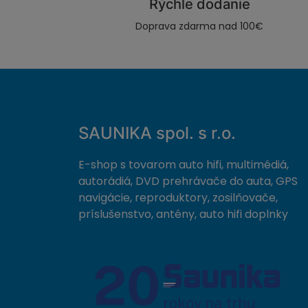
Rýchle dodanie
Doprava zdarma nad 100€
SAUNIKA spol. s r.o.
E-shop s tovarom auto hifi, multimédiá,
autorádiá, DVD prehrávače do auta, GPS
navigácie, reproduktory, zosilňovače,
príslušenstvo, antény, auto hifi doplnky