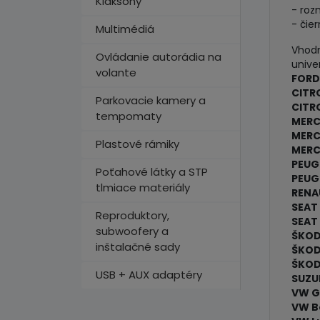
Klaksóny
- roz
- čie
Multimédiá
Vhodn
Ovládanie autorádia na
unive
volante
FORD
CITR
Parkovacie kamery a
CITR
tempomaty
MERC
MERC
Plastové rámiky
MERC
PEUG
Poťahové látky a STP
PEUG
tlmiace materiály
RENA
SEAT
Reproduktory,
SEAT 
subwoofery a
ŠKODA
inštalačné sady
ŠKOD
ŠKOD
USB + AUX adaptéry
SUZUK
VW Go
VW B