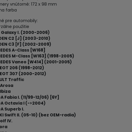
mery vnútorné: 172 x 98 mm
rna farba
é pre automobily:
rzálne použitie
 Galaxy I. (2000-2006)
OEN C2 [J] (2003-2010)
OEN C3 [F] (2002-2009)
EDES A-Class [W168]
EDES M-Class [W163] (1998-2005)
EDES Vaneo [W414] (2001-2005)
EOT 206 (1998-2012)
EOT 307 (2000-2012)
ULT Traffic
 Arosa
Ibiza
 Fabia I. (11/99-12/06) [6Y]
A Octavia I (->2004)
A Superb I.
I Swift II. (05-10) (bez OEM-radia)
lf IV.
ora