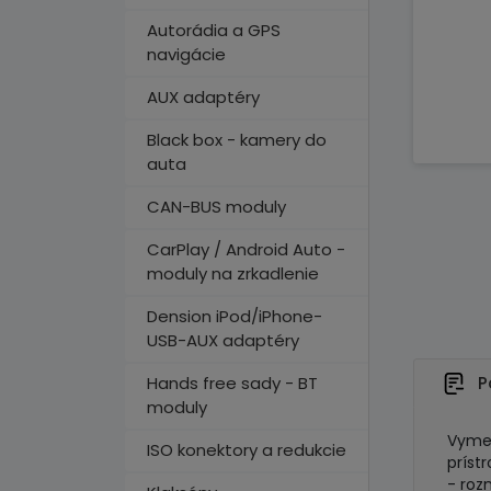
Autorádia a GPS
navigácie
AUX adaptéry
Black box - kamery do
auta
CAN-BUS moduly
CarPlay / Android Auto -
moduly na zrkadlenie
Dension iPod/iPhone-
USB-AUX adaptéry
Hands free sady - BT
P
moduly
Vymed
ISO konektory a redukcie
prístro
- roz