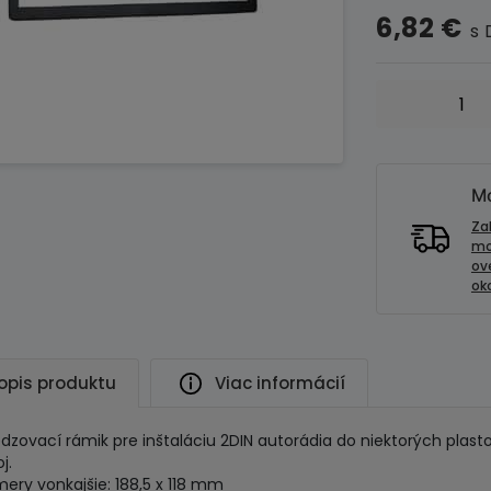
6,82
€
s
množstvo
Univerzálny
plastový
rámik
autorádia
Mo
2ISO
Za
-
mo
ov
redukcia
oko
na
2DIN
opis produktu
Viac informácií
zovací rámik pre inštaláciu 2DIN autorádia do niektorých plas
j.
mery vonkajšie: 188,5 x 118 mm