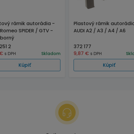
tový rámik autorádia -
Plastový rámik autorádi
 Romeo SPIDER / GTV -
AUDI A2 / A3 / A4 / A6
eborný
251 2
372 177
€
9,87
€
s DPH
Skladom
s DPH
Skl
Kúpiť
Kúpiť