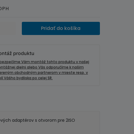
 DPH
Pridať do košíka
ntáž produktu
bezpečíme Vám montáž tohto produktu v našej
ntážnej dielni alebo Vás odporučíme k našim
ereným obchodným partnerom v mieste resp. v
lí Vášho bydliska po celej SR.
tových adaptérov s otvorom pre 2ISO