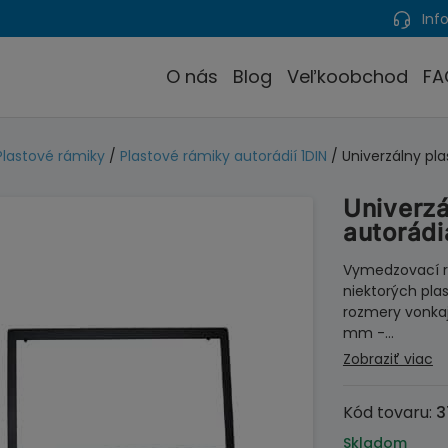
Info
O nás
Blog
Veľkoobchod
FA
Plastové rámiky
/
Plastové rámiky autorádií 1DIN
/ Univerzálny pla
Univerzá
autorádi
Vymedzovací rá
niektorých pla
rozmery vonkaj
mm -…
Zobraziť viac
Kód tovaru:
3
Skladom