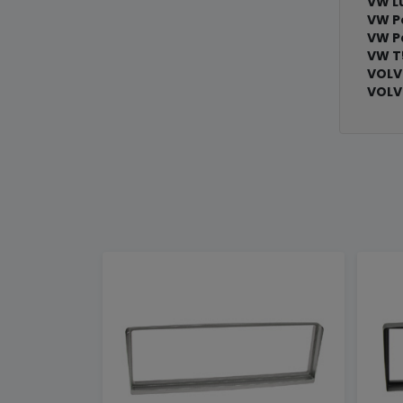
VW L
VW P
VW P
VW T
VOLV
VOLV