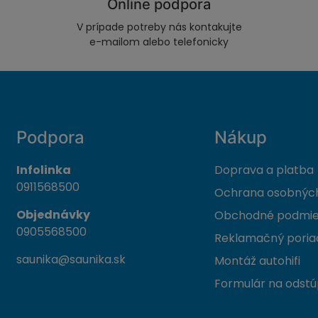
Online podpora
V prípade potreby nás kontakujte
e-mailom alebo telefonicky
Podpora
Nákup
Infolinka
Doprava a platba
0911568500
Ochrana osobných
Objednávky
Obchodné podmi
0905568500
Reklamačný poria
saunika@saunika.sk
Montáž autohifi
Formulár na odstú