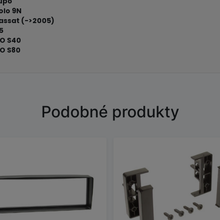
upo
olo 9N
assat (->2005)
5
O S40
O S80
Podobné produkty