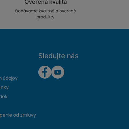
Overená kvalita
Dodávame kvalitné a overené
produkty
Sledujte nás
 údajov
enky
dok
penie od zmluvy