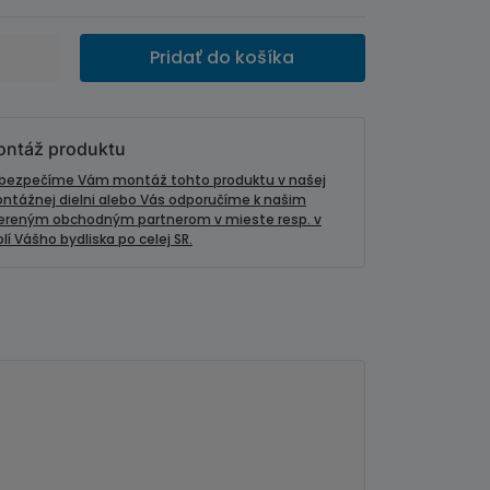
Pridať do košíka
ntáž produktu
bezpečíme Vám montáž tohto produktu v našej
ntážnej dielni alebo Vás odporučíme k našim
ereným obchodným partnerom v mieste resp. v
lí Vášho bydliska po celej SR.