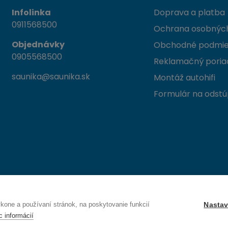
Infolinka
Doprava a platba
0911568500
Ochrana osobných
Objednávky
Obchodné podmi
0905568500
Reklamačný poria
saunika@saunika.sk
Montáž autohifi
Formulár na odstú
 Trenčín
one a používaní stránok, na poskytovanie funkcií
Nastav
c informácií
Právo na odstúpenie od zmluvy — odoslať žiadosť o odstúpenie