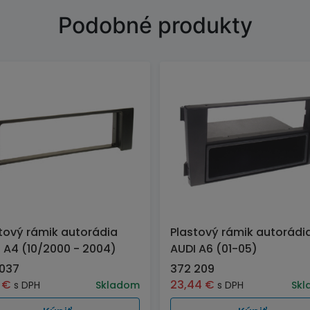
Podobné produkty
tový rámik autorádia
Plastový rámik autorádi
 A4 (10/2000 - 2004)
AUDI A6 (01-05)
 037
372 209
7
€
23,44
€
s DPH
Skladom
s DPH
Skl