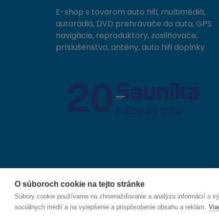
E-shop s tovarom auto hifi, multimédiá,
autorádiá, DVD prehrávače do auta, GPS
navigácie, reproduktory, zosilňovače,
príslušenstvo, antény, auto hifi doplnky
O súboroch cookie na tejto stránke
© 2026 SAUNIKA spol. s r.o. Zlatovská 1783, 911 05
Súbory cookie používame na zhromažďovanie a analýzu informácií o výk
sociálnych médií a na vylepšenie a prispôsobenie obsahu a reklám.
Via