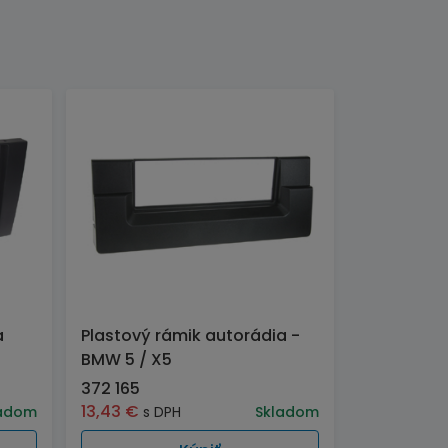
a
Plastový rámik autorádia -
BMW 5 / X5
372 165
13,43
€
adom
s DPH
Skladom