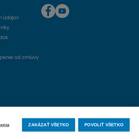
 údajov
enky
dok
penie od zmluvy
Vytvorené na mieru od
denva.sk
enia
ZAKÁZAŤ VŠETKO
POVOLIŤ VŠETKO