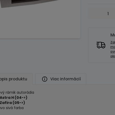
množstvo
Plastový
rámik
autorádia
OPEL
Mo
ASTRA
Za
H
mo
ov
/
oko
ZAFIRA
tmavo
sivá
opis produktu
Viac informácií
ový rámik autorádia
Astra H (04->)
Zafira (05->)
vo sivá farba