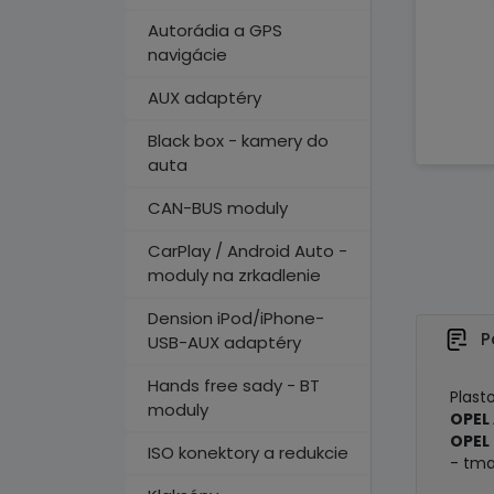
Autorádia a GPS
navigácie
AUX adaptéry
Black box - kamery do
auta
CAN-BUS moduly
CarPlay / Android Auto -
moduly na zrkadlenie
Dension iPod/iPhone-
P
USB-AUX adaptéry
Hands free sady - BT
Plast
moduly
OPEL 
OPEL 
ISO konektory a redukcie
- tma