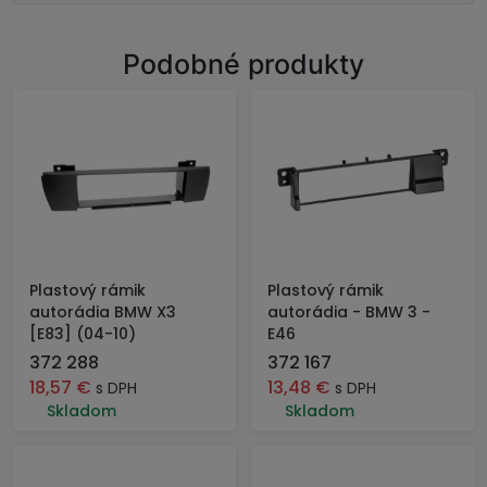
Podobné produkty
Plastový rámik
Plastový rámik
autorádia BMW X3
autorádia - BMW 3 -
[E83] (04-10)
E46
372 288
372 167
18,57
€
13,48
€
s DPH
s DPH
Skladom
Skladom