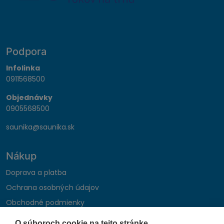
Podpora
Infolinka
0911568500
Objednávky
0905568500
saunika@saunika.sk
Nákup
Doprava a platba
Ochrana osobných údajov
Obchodné podmienky
Reklamačný poriadok
O súboroch cookie na tejto stránke