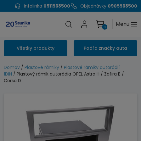
Infolinka
0911568500
Objednávky
0905568500
Menu
0
Všetky produkty
Podľa značky auta
Domov
/
Plastové rámiky
/
Plastové rámiky autorádií
1DIN
/ Plastový rámik autorádia OPEL Astra H / Zafira B /
Corsa D