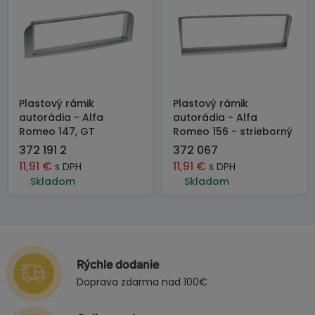
Plastový rámik
Plastový rámik
autorádia - Alfa
autorádia - Alfa
Romeo 147, GT
Romeo 156 - strieborný
372 191 2
372 067
11,91
€
11,91
€
s DPH
s DPH
Skladom
Skladom
Rýchle dodanie
Doprava zdarma nad 100€