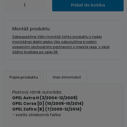
množstvo
Pridať do košíka
Plastový
rámik
autorádia
OPEL
Montáž produktu
Astra
Zabezpečíme Vám montáž tohto produktu v našej
H
montážnej dielni alebo Vás odporučíme k našim
overeným obchodným partnerom v mieste resp. v okolí
/
Vášho bydliska po celej SR.
Zafira
B
/
Corsa
Popis produktu
Viac informácií
D
Plastový rámik autorádia
OPEL Astra H (3/2004-12/2009)
OPEL Corsa [D] (10/2006-10/2014)
OPEL Zafira [B] (7/2005-12/2014)
- svetlo strieborná farba