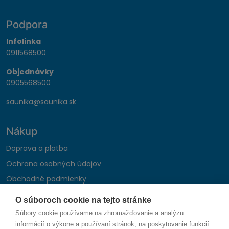
Podpora
Infolinka
0911568500
Objednávky
0905568500
saunika@saunika.sk
Nákup
Doprava a platba
Ochrana osobných údajov
Obchodné podmienky
Reklamačný poriadok
O súboroch cookie na tejto stránke
Montáž autohifi
Súbory cookie používame na zhromažďovanie a analýzu
Formulár na odstúpenie od zmluvy
informácií o výkone a používaní stránok, na poskytovanie funkcií