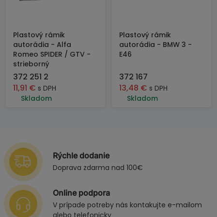
Plastový rámik
Plastový rámik
autorádia - Alfa
autorádia - BMW 3 -
Romeo SPIDER / GTV -
E46
strieborný
372 251 2
372 167
11,91
€
13,48
€
s DPH
s DPH
Skladom
Skladom
Rýchle dodanie
Doprava zdarma nad 100€
Online podpora
V prípade potreby nás kontakujte e-mailom
alebo telefonicky