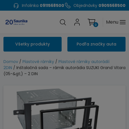
Infolinka
0911568500
Objednávky
0905568500
Menu
0
Všetky produkty
Podľa značky auta
Domov
/
Plastové rámiky
/
Plastové rámiky autorádií
2DIN
/ Inštalačná sada – rámik autorádia SUZUKI Grand Vitara
(05-&gt;) – 2 DIN