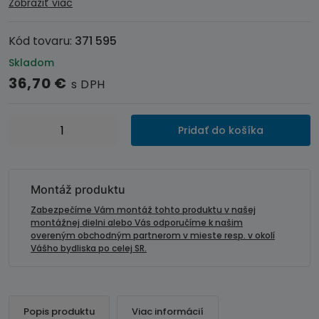
Zobraziť viac
Kód tovaru:
371 595
Skladom
36,70
€
s DPH
množstvo
Pridať do košíka
Inštalačná
sada
-
rámik
Montáž produktu
autorádia
Zabezpečíme Vám montáž tohto produktu v našej
SUZUKI
montážnej dielni alebo Vás odporučíme k našim
overeným obchodným partnerom v mieste resp. v okolí
Grand
Vášho bydliska po celej SR.
Vitara
(05-
&gt;)
-
Popis produktu
Viac informácií