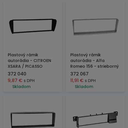
Plastový rámik
Plastový rámik
autorádia - CITROEN
autorádia - Alfa
XSARA / PICASSO
Romeo 156 - strieborný
372 040
372 067
9,87
€
11,91
€
s DPH
s DPH
Skladom
Skladom