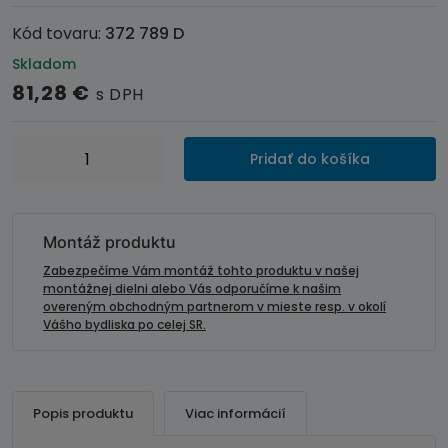
Kód tovaru:
372 789 D
Skladom
81,28
€
s DPH
množstvo
Pridať do košíka
Inštalačná
sada
-
rámik
Montáž produktu
autorádia
Zabezpečíme Vám montáž tohto produktu v našej
Subaru
montážnej dielni alebo Vás odporučíme k našim
overeným obchodným partnerom v mieste resp. v okolí
Impreza
Vášho bydliska po celej SR.
(17-
>)
-
2DIN
Popis produktu
Viac informácií