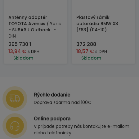
Anténny adaptér
Plastový rámik
TOYOTA Avensis / Yaris
autorádia BMW X3
- SUBARU Outback...-
[E83] (04-10)
DIN
295 730 1
372 288
13,94
€
18,57
€
s DPH
s DPH
Skladom
Skladom
Rýchle dodanie
Doprava zdarma nad 100€
Online podpora
V prípade potreby nás kontakujte e-mailom
alebo telefonicky