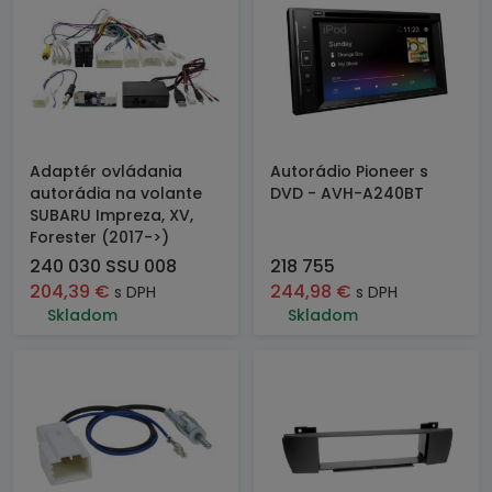
Adaptér ovládania
Autorádio Pioneer s
autorádia na volante
DVD - AVH-A240BT
SUBARU Impreza, XV,
Forester (2017->)
240 030 SSU 008
218 755
204,39
€
244,98
€
s DPH
s DPH
Skladom
Skladom