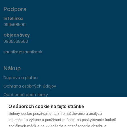
Podpora
Infolinka
0911568500
Objednávky
0905568500
saunika@saunika.sk
Nákup
Doprava a platba
Ochrana osobných údajov
Obchodné podmienky
Reklamačný poriadok
O súboroch cookie na tejto stránke
Montáž autohifi
Súbory cookie používame na zhromažďovanie a analýzu
Formulár na odstúpenie od zmluvy
informácií o výkone a používaní stránok, na poskytovanie funkcií
sociálnych médií a na vylepšenie a prispôsobenie obsahu a