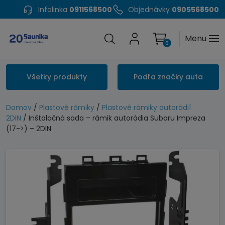
Infolinka
0911568500
Objednávky
0905568500
Menu
0
Všetky produkty
Podľa značky auta
Domov
/
Plastové rámiky
/
Plastové rámiky autorádií
2DIN
/ Inštalačná sada – rámik autorádia Subaru Impreza
(17->) – 2DIN