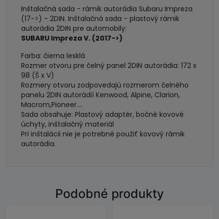
Inštalačná sada - rámik autorádia Subaru Impreza
(17->) - 2DIN. Inštalačná sada - plastový rámik
autorádia 2DIN pre automobily:
SUBARU Impreza V. (2017->)
Farba: čierna lesklá
Rozmer otvoru pre čelný panel 2DIN autorádia: 172 x
98 (Š x V)
Rozmery otvoru zodpovedajú rozmerom čelného
panelu 2DIN autorádií Kenwood, Alpine, Clarion,
Macrom,Pioneer....
Sada obsahuje: Plastový adaptér, bočné kovové
úchyty, inštalačný materiál
Pri inštalácii nie je potrebné použiť kovový rámik
autorádia.
Podobné produkty