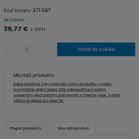
Kód tovaru:
371 587
Skladom
39,77
€
s DPH
množstvo
Pridať do košíka
Inštalačná
sada
-
rámik
Montáž produktu
autorádia
Zabezpečíme Vám montáž tohto produktu v našej
Opel
montážnej dielni alebo Vás odporučíme k našim
overeným obchodným partnerom v mieste resp. v okolí
Agila
Vášho bydliska po celej SR.
/
Suzuki
Splash
-
Popis produktu
Viac informácií
2