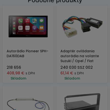
Podobné produkty
Autorádio Pioneer SPH-
Adaptér ovládania
DA160DAB
autorádia na volante
Suzuki / Opel / Fiat
218 656
240 030 SSZ 002
408,98
€
61,14
€
s DPH
s DPH
Skladom
Skladom