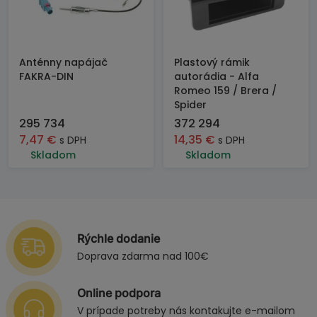
Anténny napájač
Plastový rámik
FAKRA-DIN
autorádia - Alfa
Romeo 159 / Brera /
Spider
295 734
372 294
7,47
€
14,35
€
s DPH
s DPH
Skladom
Skladom
Rýchle dodanie
Doprava zdarma nad 100€
Online podpora
V prípade potreby nás kontakujte e-mailom