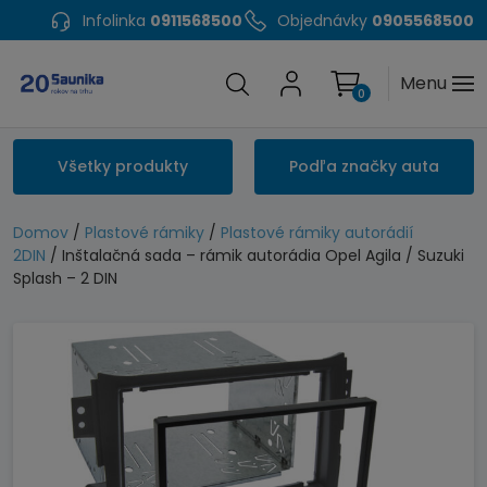
Infolinka
0911568500
Objednávky
0905568500
Menu
0
Všetky produkty
Podľa značky auta
Domov
/
Plastové rámiky
/
Plastové rámiky autorádií
2DIN
/ Inštalačná sada – rámik autorádia Opel Agila / Suzuki
Splash – 2 DIN