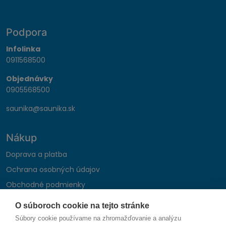
Podpora
Infolinka
0911568500
Objednávky
0905568500
saunika@saunika.sk
Nákup
Doprava a platba
Ochrana osobných údajov
Obchodné podmienky
Reklamačný poriadok
O súboroch cookie na tejto stránke
Montáž autohifi
Súbory cookie používame na zhromažďovanie a analýzu