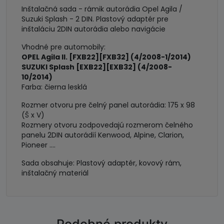
DIN
Inštalačná sada - rámik autorádia Opel Agila /
Suzuki Splash - 2 DIN. Plastový adaptér pre
inštaláciu 2DIN autorádia alebo navigácie
Vhodné pre automobily:
OPEL Agila II. [FXB22][FXB32] (4/2008-1/2014)
SUZUKI Splash [EXB22][EXB32] (4/2008-
10/2014)
Farba: čierna lesklá
Rozmer otvoru pre čelný panel autorádia: 175 x 98
(Š x V)
Rozmery otvoru zodpovedajú rozmerom čelného
panelu 2DIN autorádií Kenwood, Alpine, Clarion,
Pioneer ....
Sada obsahuje: Plastový adaptér, kovový rám,
inštalačný materiál