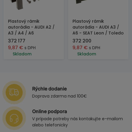
Plastový rámik
Plastový rámik
autorádia - AUDI A2 /
autorádia - AUDI A3 /
A3 / A4 / A6
A6 - SEAT Leon / Toledo
372 177
372 200
9,87
€
9,87
€
s DPH
s DPH
Skladom
Skladom
Rýchle dodanie
Doprava zdarma nad 100€
Online podpora
V prípade potreby nás kontakujte e-mailom
alebo telefonicky