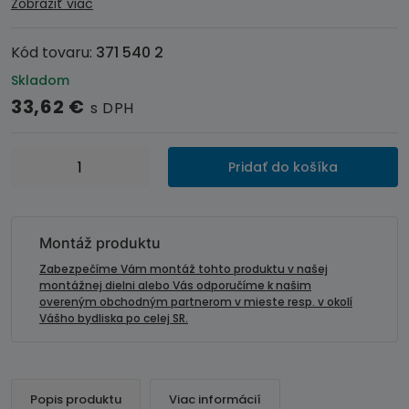
Zobraziť viac
Kód tovaru:
371 540 2
Skladom
33,62
€
s DPH
množstvo
Pridať do košíka
Inštalačná
sada
-
rámik
Montáž produktu
autorádia
Zabezpečíme Vám montáž tohto produktu v našej
FIAT
montážnej dielni alebo Vás odporučíme k našim
overeným obchodným partnerom v mieste resp. v okolí
Idea
Vášho bydliska po celej SR.
(03-
11)
LANCIA
Musa
Popis produktu
Viac informácií