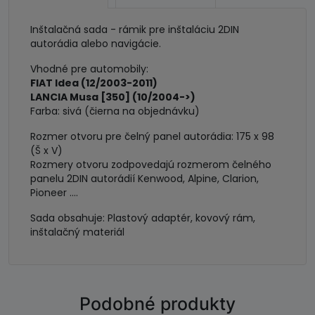
(04-
>)
Inštalačná sada - rámik pre inštaláciu 2DIN
-
autorádia alebo navigácie.
2
Vhodné pre automobily:
DIN
FIAT Idea (12/2003-2011)
LANCIA Musa [350] (10/2004->)
Farba: sivá (čierna na objednávku)
Rozmer otvoru pre čelný panel autorádia: 175 x 98
(Š x V)
Rozmery otvoru zodpovedajú rozmerom čelného
panelu 2DIN autorádií Kenwood, Alpine, Clarion,
Pioneer ....
Sada obsahuje: Plastový adaptér, kovový rám,
inštalačný materiál
Podobné produkty