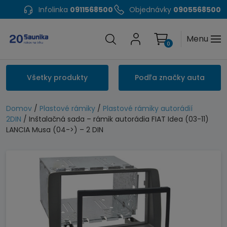
Infolinka
0911568500
Objednávky
0905568500
Menu
0
Všetky produkty
Podľa značky auta
Domov
/
Plastové rámiky
/
Plastové rámiky autorádií
2DIN
/ Inštalačná sada – rámik autorádia FIAT Idea (03-11)
LANCIA Musa (04->) – 2 DIN