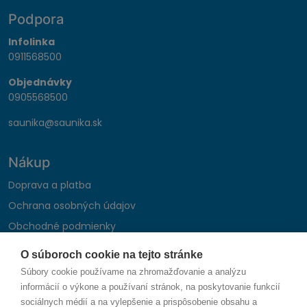
Podpora
Infolinka
0911568500
Objednávky
0905568500
saunika@saunika.sk
Nákup
Doprava a platba
Ochrana osobných údajov
Obchodné podmienky
Reklamačný poriadok
O súboroch cookie na tejto stránke
Montáž autohifi
Súbory cookie používame na zhromažďovanie a analýzu
Formulár na odstúpenie od zmluvy
informácií o výkone a používaní stránok, na poskytovanie funkcií
sociálnych médií a na vylepšenie a prispôsobenie obsahu a