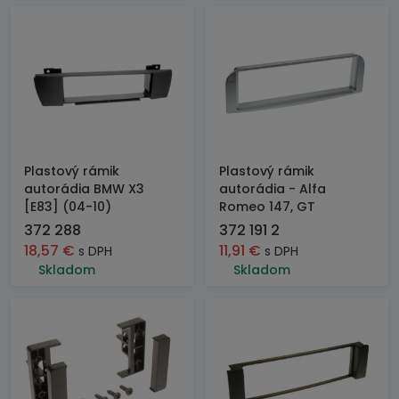
Plastový rámik
Plastový rámik
autorádia BMW X3
autorádia - Alfa
[E83] (04-10)
Romeo 147, GT
372 288
372 191 2
18,57
€
11,91
€
s DPH
s DPH
Skladom
Skladom