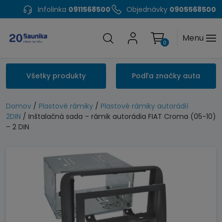
Infolinka
0911568500
Objednávky
0905568500
Menu
0
Všetky produkty
Podľa značky auta
Domov
/
Plastové rámiky
/
Plastové rámiky autorádií
2DIN
/ Inštalačná sada – rámik autorádia FIAT Croma (05-10)
– 2 DIN