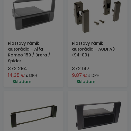
Plastový rámik
Plastový rámik
autorádia - Alfa
autorádia - AUDI A3
Romeo 159 / Brera /
(94-00)
Spider
372 294
372 147
14,35
€
9,87
€
s DPH
s DPH
Skladom
Skladom