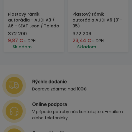
Plastový rámik
Plastový rámik
autorádia - AUDI A3 /
autorádia AUDI A6 (01-
A6 - SEAT Leon / Toledo
05)
372 200
372 209
9,87
€
23,44
€
s DPH
s DPH
Skladom
Skladom
Rýchle dodanie
Doprava zdarma nad 100€
Online podpora
V prípade potreby nás kontakujte e-mailom
alebo telefonicky