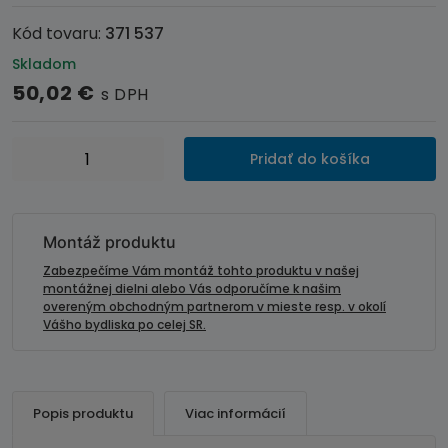
Kód tovaru:
371 537
Skladom
50,02
€
s DPH
množstvo
Pridať do košíka
Inštalačná
sada
-
rámik
Montáž produktu
autorádia
Zabezpečíme Vám montáž tohto produktu v našej
FIAT
montážnej dielni alebo Vás odporučíme k našim
overeným obchodným partnerom v mieste resp. v okolí
Croma
Vášho bydliska po celej SR.
(05-
10)
-
2
Popis produktu
Viac informácií
DIN