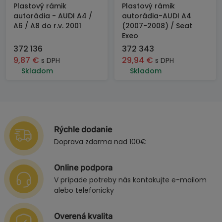
Plastový rámik
Plastový rámik
autorádia - AUDI A4 /
autorádia-AUDI A4
A6 / A8 do r.v. 2001
(2007-2008) / Seat
Exeo
372 136
372 343
9,87
€
29,94
€
s DPH
s DPH
Skladom
Skladom
Rýchle dodanie
Doprava zdarma nad 100€
Online podpora
V prípade potreby nás kontakujte e-mailom
alebo telefonicky
Overená kvalita