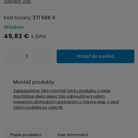
Zobraziť viac
Kód tovaru:
371 588 4
Skladom
49,82
€
s DPH
množstvo
Pridať do košíka
Inštalačná
sada
pre
2DIN-
Montáž produktu
ové
Zabezpečíme Vám montáž tohto produktu v našej
autorádiá
montážnej dielni alebo Vás odporučíme k našim
overeným obchodným partnerom v mieste resp. v okolí
OPEL
Vášho bydliska po celej SR.
Corsa
C
(2000-
2006)
Popis produktu
Viac informácií