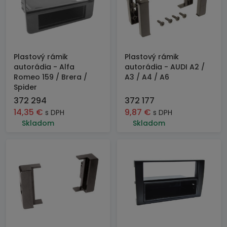
Plastový rámik
Plastový rámik
autorádia - Alfa
autorádia - AUDI A2 /
Romeo 159 / Brera /
A3 / A4 / A6
Spider
372 294
372 177
14,35
€
9,87
€
s DPH
s DPH
Skladom
Skladom