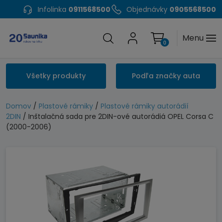
Infolinka
0911568500
Objednávky
0905568500
Menu
0
Všetky produkty
Podľa značky auta
Domov
/
Plastové rámiky
/
Plastové rámiky autorádií
2DIN
/ Inštalačná sada pre 2DIN-ové autorádiá OPEL Corsa C
(2000-2006)