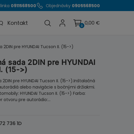
linka
0911568500
Objednávky
0905568500
Q
Kontakt
0,00
€
0
a 2DIN pre HYUNDAI Tucson II. (15->)
čná sada 2DIN pre HYUNDAI
. (15->)
 2DIN pre HYUNDAI Tucson II. (15->).Inštalačná
autorádiá alebo navigácie s bočnými držiakmi.
omobily: HYUNDAI Tucson II. (15->) Farba:
r otvoru pre autorádio:…
72 736 1D