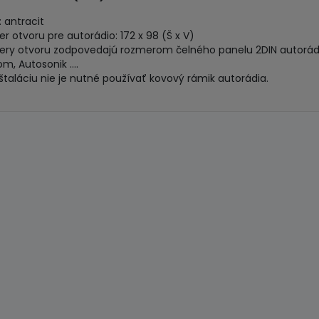
: antracit
r otvoru pre autorádio: 172 x 98 (Š x V)
ry otvoru zodpovedajú rozmerom čelného panelu 2DIN autorádií 
m, Autosonik ....
nštaláciu nie je nutné používať kovový rámik autorádia.