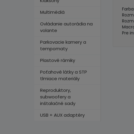
Klaksóny
Farba
Multimédiá
Rozme
Rozme
Ovládanie autorádia na
Macro
volante
Pre i
Parkovacie kamery a
tempomaty
Plastové rámiky
Poťahové látky a STP
tlmiace materiály
Reproduktory,
subwoofery a
inštalačné sady
USB + AUX adaptéry