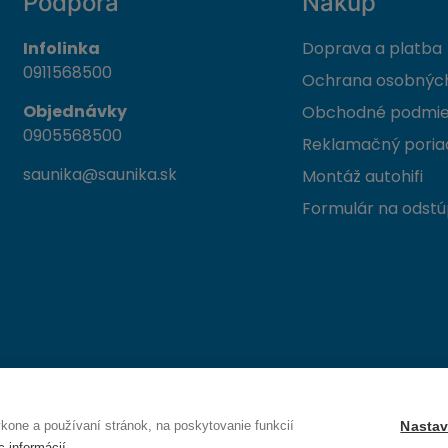
Podpora
Nákup
Infolinka
Doprava a platba
0911568500
Ochrana osobných
Objednávky
Obchodné podmi
0905568500
Reklamačný poria
saunika@saunika.sk
Montáž autohifi
Formulár na odstú
 Trenčín
one a používaní stránok, na poskytovanie funkcií
Nastav
c informácií