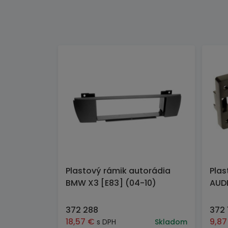
Plastový rámik autorádia
Plas
BMW X3 [E83] (04-10)
AUDI
372 288
372 
18,57
€
9,8
s DPH
Skladom