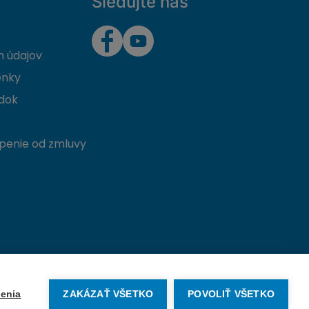
Sledujte nás
 údajov
enky
dok
penie od zmluvy
Vytvorené na mieru od
denva.sk
enia
ZAKÁZAŤ VŠETKO
POVOLIŤ VŠETKO