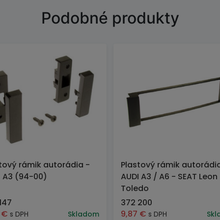
Podobné produkty
tový rámik autorádia -
Plastový rámik autorádi
 A3 (94-00)
AUDI A3 / A6 - SEAT Leon 
Toledo
147
372 200
7
€
9,87
€
s DPH
Skladom
s DPH
Skl