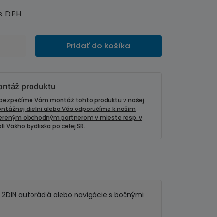
s DPH
Pridať do košíka
ntáž produktu
bezpečíme Vám montáž tohto produktu v našej
ntážnej dielni alebo Vás odporučíme k našim
ereným obchodným partnerom v mieste resp. v
lí Vášho bydliska po celej SR.
re 2DIN autorádiá alebo navigácie s bočnými