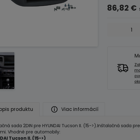
86,82
€
množstvo
Instalačná
sada
2DIN
pre
Mo
HYUNDAI
Za
Tucson
mo
ov
II.
oko
(15-
>)
opis produktu
Viac informácií
lačná sada 2DIN pre HYUNDAI Tucson II. (15->).Inštalačná sada p
kmi. Vhodné pre automobily:
AI Tucson II. (15->)