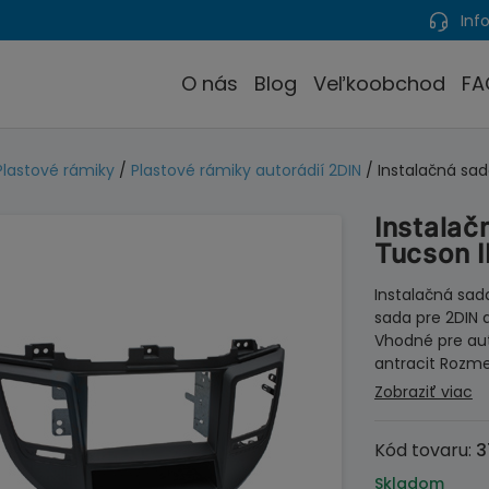
Info
O nás
Blog
Veľkoobchod
FA
Plastové rámiky
/
Plastové rámiky autorádií 2DIN
/ Instalačná sad
Instala
Tucson II
Instalačná sada
sada pre 2DIN 
Vhodné pre aut
antracit Rozme
Zobraziť viac
Kód tovaru:
3
Skladom