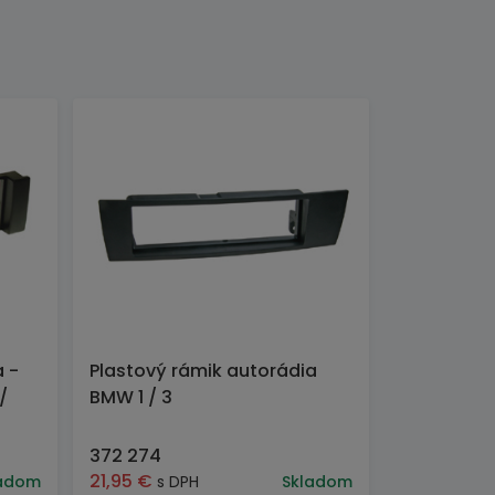
a -
Plastový rámik autorádia
/
BMW 1 / 3
372 274
21,95
€
adom
s DPH
Skladom