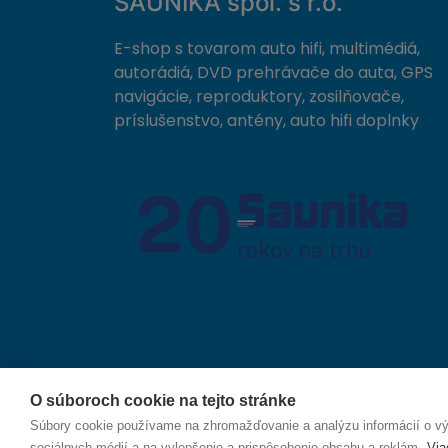
SAUNIKA spol. s r.o.
E-shop s tovarom auto hifi, multimédiá,
autorádiá, DVD prehrávače do auta, GPS
navigácie, reproduktory, zosilňovače,
príslušenstvo, antény, auto hifi doplnky
O súboroch cookie na tejto stránke
© 2026 SAUNIKA spol. s r.o. Zlatovská 1783, 911 05
Súbory cookie používame na zhromažďovanie a analýzu informácií o výk
sociálnych médií a na vylepšenie a prispôsobenie obsahu a reklám.
Via