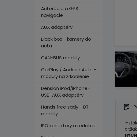
Autorádia a GPS
navigácie
AUX adaptéry
Black box - kamery do
auta
CAN-BUS moduly
CarPlay / Android Auto -
moduly na zrkadlenie
Dension iPod/iPhone-
USB-AUX adaptéry
Hands free sady - BT
P
moduly
Insta
ISO konektory a redukcie
držia
HYUND