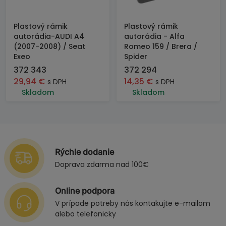
Plastový rámik
Plastový rámik
autorádia-AUDI A4
autorádia - Alfa
(2007-2008) / Seat
Romeo 159 / Brera /
Exeo
Spider
372 343
372 294
29,94
€
14,35
€
s DPH
s DPH
Skladom
Skladom
Rýchle dodanie
Doprava zdarma nad 100€
Online podpora
V prípade potreby nás kontakujte e-mailom
alebo telefonicky