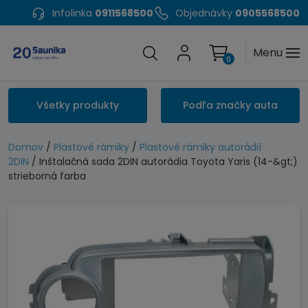
Infolinka
0911568500
Objednávky
0905568500
Menu
0
Všetky produkty
Podľa značky auta
Domov
/
Plastové rámiky
/
Plastové rámiky autorádií
2DIN
/ Inštalačná sada 2DIN autorádia Toyota Yaris (14-&gt;)
strieborná farba