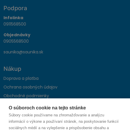
Podpora
Infolinka
0911568500
Objednávky
0905568500
saunika@saunika.sk
Nákup
Doprava a platba
Ochrana osobných údajov
Obchodné podmienky
Reklamačný poriadok
O súboroch cookie na tejto stránke
Montáž autohifi
Súbory cookie používame na zhromažďovanie a analýzu
Formulár na odstúpenie od zmluvy
informácií o výkone a používaní stránok, na poskytovanie funkcií
sociálnych médií a na vylepšenie a prispôsobenie obsahu a