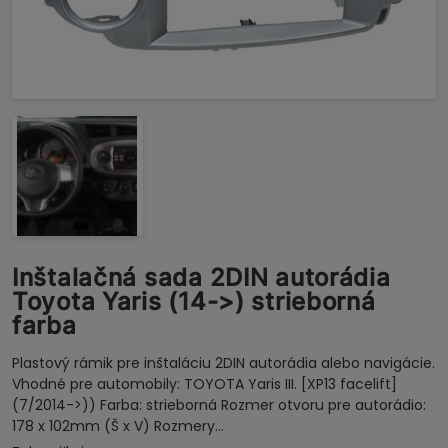
Inštalačná sada 2DIN autorádia
Toyota Yaris (14->) strieborná
farba
Plastový rámik pre inštaláciu 2DIN autorádia alebo navigácie.
Vhodné pre automobily: TOYOTA Yaris III. [XP13 facelift]
(7/2014->)) Farba: strieborná Rozmer otvoru pre autorádio:
178 x 102mm (Š x V) Rozmery…