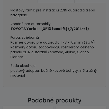
Plastový rámik pre inštaláciu 2DIN autorádia alebo
navigácie.
Vhodné pre automobily:
TOYOTA Yaris III. [XP13 facelift] (7/2014->)
)
Farba: strieborná
Rozmer otvoru pre autorádio: 178 x 102mm (Š x V)
Rozmery otvoru zodpovedajú rozmerom čelného
panelu 2DIN autorádií Kenwood, Alpine, Clarion,
Pioneer....
Sada obsahuje:
plastový adaptér, bočné kovové úchyty, inštalačný
materiál
Podobné produkty