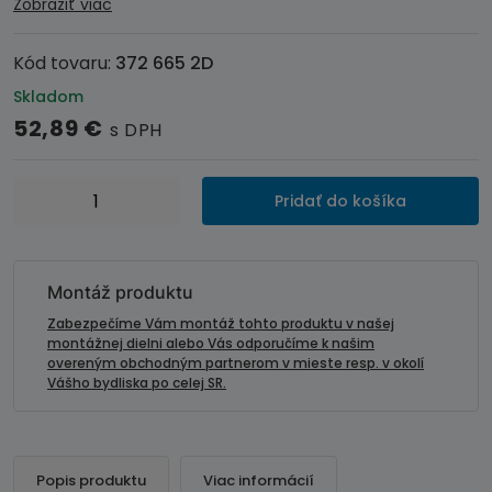
Zobraziť viac
Kód tovaru:
372 665 2D
Skladom
52,89
€
s DPH
množstvo
Pridať do košíka
Inštalačná
sada
2DIN
autorádia
Montáž produktu
Toyota
Zabezpečíme Vám montáž tohto produktu v našej
Yaris
montážnej dielni alebo Vás odporučíme k našim
overeným obchodným partnerom v mieste resp. v okolí
(14-
Vášho bydliska po celej SR.
&gt;)
strieborná
farba
Popis produktu
Viac informácií