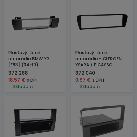
Plastový rámik
Plastový rámik
autorádia BMW X3
autorádia - CITROEN
[E83] (04-10)
XSARA / PICASSO
372 288
372 040
18,57
€
9,87
€
s DPH
s DPH
Skladom
Skladom