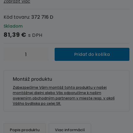
Zobraziť viac
Kód tovaru:
372 716 D
Skladom
81,39
€
s DPH
množstvo
Pridať do košíka
Inštalačná
sada
2DIN
autorádia
Montáž produktu
pre
Zabezpečíme Vám montáž tohto produktu v našej
SUBARU
montážnej dielni alebo Vás odporučíme k našim
overeným obchodným partnerom v mieste resp. v okolí
Forester
Vášho bydliska po celej SR.
(15-
>)
/
Impreza
Popis produktu
Viac informácií