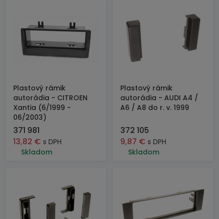
Plastový rámik
Plastový rámik
autorádia - CITROEN
autorádia - AUDI A4 /
Xantia (6/1999 -
A6 / A8 do r. v. 1999
06/2003)
371 981
372 105
13,82
€
9,87
€
s DPH
s DPH
Skladom
Skladom