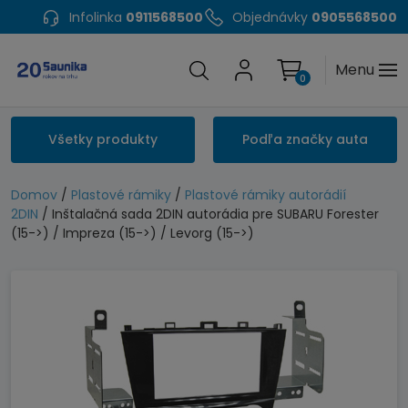
Infolinka
0911568500
Objednávky
0905568500
Menu
0
Všetky produkty
Podľa značky auta
Domov
/
Plastové rámiky
/
Plastové rámiky autorádií
2DIN
/ Inštalačná sada 2DIN autorádia pre SUBARU Forester
(15->) / Impreza (15->) / Levorg (15->)