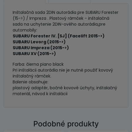
(15-
>)
Inštalačná sada 2DIN autorádia pre SUBARU Forester
/
(15->) / Impreza . Plastový rámček - inštalačná
Levorg
sada na uchytenie 2DIN-ového autorádia,pre
automobily:
(15-
SUBARU Forester IV. [SJ] (Facelift 2015->)
>)
SUBARU Levorg (2015->)
SUBARU Impreza (2015->)
SUBARU XV (2015->)
Farba: čierna piano black
Pri inštalácii autorádia nie je nutné použiť kovový
inštalačný rámček.
Balenie obsahuje:
plastový adaptér, bočné kovové úchyty, inštalačný
materiál, návod k inštalácii
Podobné produkty