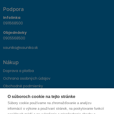
Podpora
Infolinka
0911568500
Objednávky
0905568500
saunika@saunika.sk
Nákup
Doprava a platba
Ochrana osobných údajov
Obchodné podmienky
Reklamačný poriadok
O súboroch cookie na tejto stránke
Montáž autohifi
Súbory cookie používame na zhromažďovanie a analýzu
Formulár na odstúpenie od zmluvy
informácií o výkone a používaní stránok, na poskytovanie funkcií