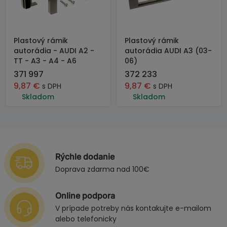
Plastový rámik
Plastový rámik
autorádia - AUDI A2 -
autorádia AUDI A3 (03-
TT - A3 - A4 - A6
06)
371 997
372 233
9,87
€
9,87
€
s DPH
s DPH
Skladom
Skladom
Rýchle dodanie
Doprava zdarma nad 100€
Online podpora
V prípade potreby nás kontakujte e-mailom
alebo telefonicky