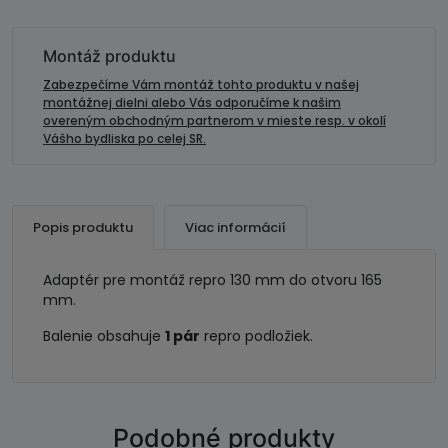
repro
165/130
Montáž produktu
Zabezpečíme Vám montáž tohto produktu v našej
montážnej dielni alebo Vás odporučíme k našim
overeným obchodným partnerom v mieste resp. v okolí
Vášho bydliska po celej SR.
Popis produktu
Viac informácií
Adaptér pre montáž repro 130 mm do otvoru 165
mm.
Balenie obsahuje
1 pár
repro podložiek.
Podobné produkty