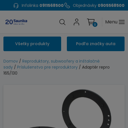
Infolinka
0911568500
Objednávky
0905568500
Menu
0
Všetky produkty
Podľa značky auta
Domov
/
Reproduktory, subwoofery a inštalačné
sady
/
Príslušenstvo pre reproduktory
/ Adaptér repro
165/130