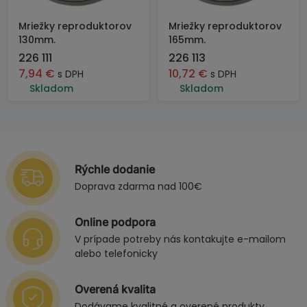
Mriežky reproduktorov
Mriežky reproduktorov
130mm.
165mm.
226 111
226 113
7,94
€
10,72
€
s DPH
s DPH
Skladom
Skladom
Rýchle dodanie
Doprava zdarma nad 100€
Online podpora
V prípade potreby nás kontakujte e-mailom
alebo telefonicky
Overená kvalita
Dodávame kvalitné a overené produkty