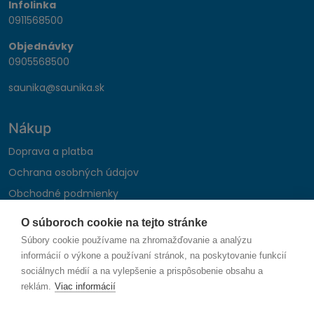
Infolinka
0911568500
Objednávky
0905568500
saunika@saunika.sk
Nákup
Doprava a platba
Ochrana osobných údajov
Obchodné podmienky
Reklamačný poriadok
O súboroch cookie na tejto stránke
Montáž autohifi
Súbory cookie používame na zhromažďovanie a analýzu
Formulár na odstúpenie od zmluvy
informácií o výkone a používaní stránok, na poskytovanie funkcií
sociálnych médií a na vylepšenie a prispôsobenie obsahu a
reklám.
Viac informácií
Sledujte nás