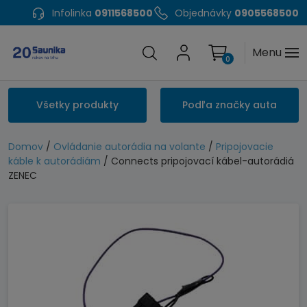
Infolinka
0911568500
Objednávky
0905568500
Menu
0
Všetky produkty
Podľa značky auta
Domov
/
Ovládanie autorádia na volante
/
Pripojovacie
káble k autorádiám
/ Connects pripojovací kábel-autorádiá
ZENEC