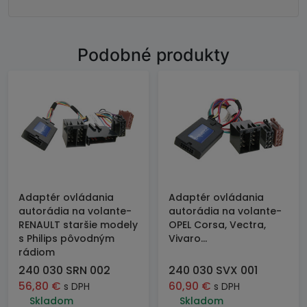
Podobné produkty
Adaptér ovládania
Adaptér ovládania
autorádia na volante-
autorádia na volante-
RENAULT staršie modely
OPEL Corsa, Vectra,
s Philips pôvodným
Vivaro...
rádiom
240 030 SRN 002
240 030 SVX 001
56,80
€
60,90
€
s DPH
s DPH
Skladom
Skladom