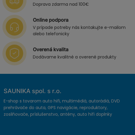
Doprava zdarma nad 100€
Online podpora
V prípade potreby nás kontakujte e-mailom
alebo telefonicky
Overená kvalita
Dodávame kvalitné a overené produkty
SAUNIKA spol. s r.o.
E-shop s tovarom auto hifi, multimédiá, autorádiá, DVD
prehrávače do auta, GPS navigácie, reproduktory,
zosilňovače, príslušenstvo, antény, auto hifi doplnky