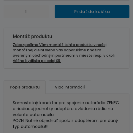
množstvo
Pridať do košíka
Connects
pripojovací
kábel-
autorádiá
Montáž produktu
ZENEC
Zabezpečíme Vám montáž tohto produktu v našej
montážnej dielni alebo Vás odporučíme k našim
overeným obchodným partnerom v mieste resp. v okolí
Vášho bydliska po celej SR.
Popis produktu
Viac informácií
Samostatný konektor pre spojenie autorádia ZENEC
a riadiacej jednotky adaptéru ovládania rádia na
volante automobilu.
POZN.:Nutné objednať spolu s adaptérom pre daný
typ automobilu!!!