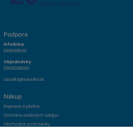
Podpora
Infolinka
0911568500
Objednávky
0905568500
saunika@saunika.sk
Nákup
Doprava a platba
Ochrana osobných údajov
Obchodné podmienky
Reklamačný poriadok