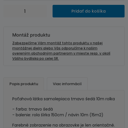
množstvo
Pridať do košíka
Poťahová
látka
samolepiaca
tm.šedá
Montáž produktu
10m
Zabezpečíme Vám montáž tohto produktu v našej
rolka
montážnej dielni alebo Vás odporučíme k našim
overeným obchodným partnerom v mieste resp. v okolí
Vášho bydliska po celej SR.
Popis produktu
Viac informácií
Poťahová látka samolepiaca tmavo šedá 10m rolka
- farba: tmavo šedá
- balenie: rola šírka 150cm / návin 10m (15m2)
Farebné zobrazenie na obrazovke je len orientačné.