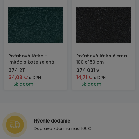
Poťahová látka -
Poťahová látka čierna
imitácia kože zelená
100 x 150 cm
374 211
374 031 V
34,03
€
14,71
€
s DPH
s DPH
Skladom
Skladom
Rýchle dodanie
Doprava zdarma nad 100€