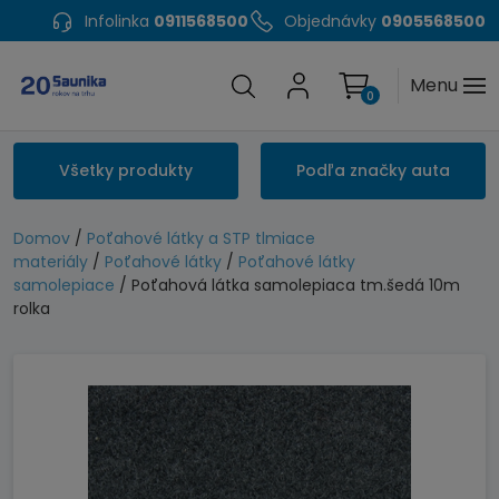
Infolinka
0911568500
Objednávky
0905568500
Menu
0
Všetky produkty
Podľa značky auta
Domov
/
Poťahové látky a STP tlmiace
materiály
/
Poťahové látky
/
Poťahové látky
samolepiace
/ Poťahová látka samolepiaca tm.šedá 10m
rolka