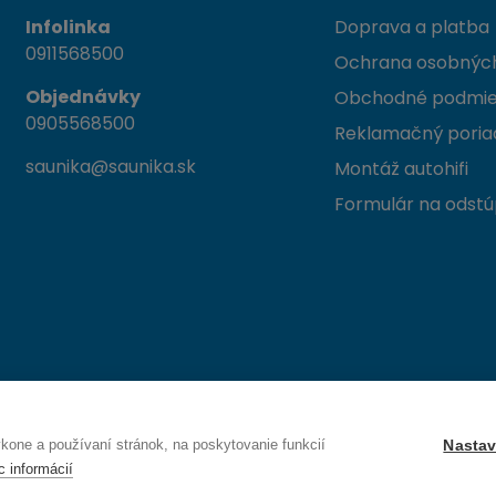
Infolinka
Doprava a platba
0911568500
Ochrana osobných
Objednávky
Obchodné podmi
0905568500
Reklamačný poria
saunika@saunika.sk
Montáž autohifi
Formulár na odstú
 Trenčín
one a používaní stránok, na poskytovanie funkcií
Nastav
c informácií
Právo na odstúpenie od zmluvy — odoslať žiadosť o odstúpenie