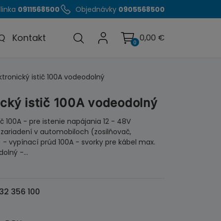
linka
0911568500
Objednávky
0905568500
Q
Kontakt
0,00
€
0
ktronický istič 100A vodeodolný
ický istič 100A vodeodolný
tič 100A - pre istenie napájania 12 - 48V
 zariadení v automobiloch (zosilňovač,
 - vypínací prúd 100A - svorky pre kábel max.
dolný -…
32 356 100