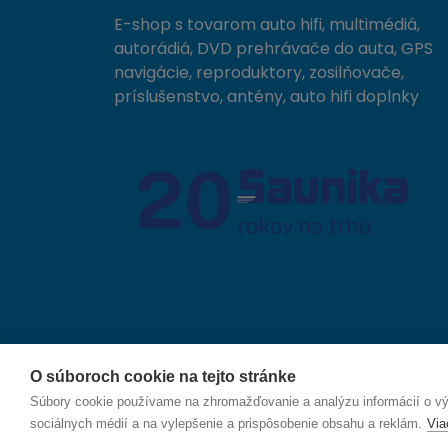
E-shop s tovarom auto hifi, multimédiá,
autorádiá, DVD prehrávače do auta, GPS
navigácie, reproduktory, zosilňovače,
príslušenstvo, antény, auto hifi doplnky
O súboroch cookie na tejto stránke
© 2026 SAUNIKA spol. s r.o. Zlatovská 1783, 911 05
Súbory cookie používame na zhromažďovanie a analýzu informácií o výk
sociálnych médií a na vylepšenie a prispôsobenie obsahu a reklám.
Via