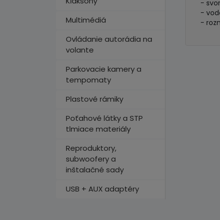
Klaksóny
- svo
- vod
Multimédiá
- roz
Ovládanie autorádia na
volante
Parkovacie kamery a
tempomaty
Plastové rámiky
Poťahové látky a STP
tlmiace materiály
Reproduktory,
subwoofery a
inštalačné sady
USB + AUX adaptéry