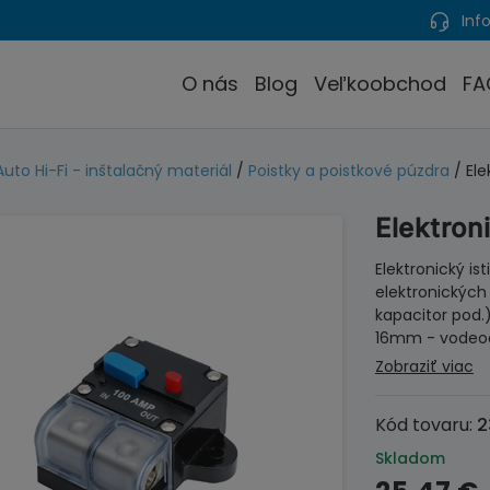
Info
O nás
Blog
Veľkoobchod
FA
Auto Hi-Fi - inštalačný materiál
/
Poistky a poistkové púzdra
/ Ele
Elektron
Elektronický is
elektronických
kapacitor pod.)
16mm - vodeo
Zobraziť viac
Kód tovaru:
2
Skladom