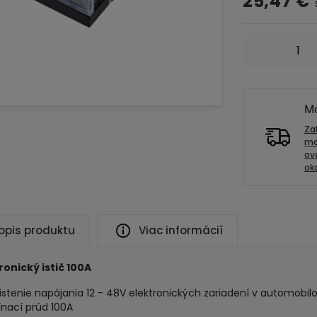
25,47
€
množstvo
Elektronický
istič
100A
vodeodolný
Mo
Za
mo
ov
oko
opis produktu
Viac informácií
ronický istič 100A
 istenie napájania 12 - 48V elektronických zariadení v automobil
ínací prúd 100A