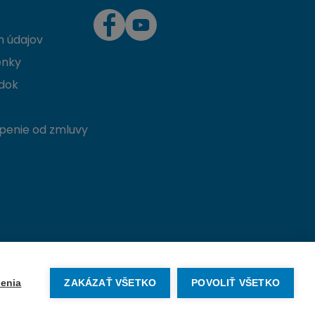
 údajov
enky
dok
penie od zmluvy
Vytvorené na mieru od
denva.sk
enia
ZAKÁZAŤ VŠETKO
POVOLIŤ VŠETKO