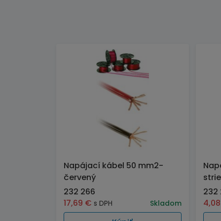
Napájací kábel 50 mm2-
Napá
červený
stri
232 266
232 
17,69
€
4,0
s DPH
Skladom