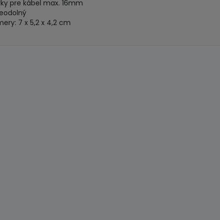
rky pre kábel max. 16mm
eodolný
mery: 7 x 5,2 x 4,2 cm