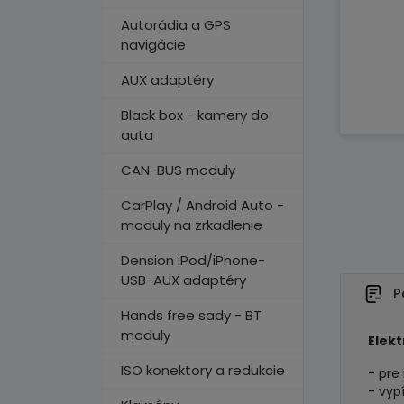
Autorádia a GPS
navigácie
AUX adaptéry
Black box - kamery do
auta
CAN-BUS moduly
CarPlay / Android Auto -
moduly na zrkadlenie
Dension iPod/iPhone-
USB-AUX adaptéry
P
Hands free sady - BT
moduly
Elekt
ISO konektory a redukcie
- pre
- vyp