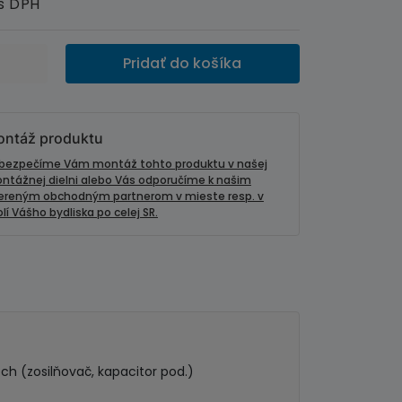
s DPH
Pridať do košíka
ntáž produktu
bezpečíme Vám montáž tohto produktu v našej
ntážnej dielni alebo Vás odporučíme k našim
ereným obchodným partnerom v mieste resp. v
lí Vášho bydliska po celej SR.
och (zosilňovač, kapacitor pod.)