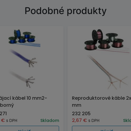
Podobné produkty
jací kábel 10 mm2-
Reproduktorové káble 2x
eborný
mm
271
232 205
8
€
2,67
€
s DPH
Skladom
s DPH
Skl