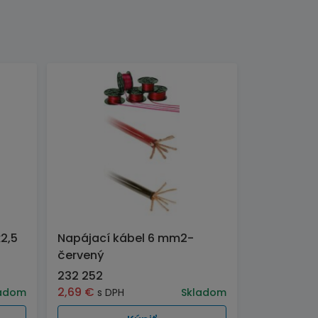
2,5
Napájací kábel 6 mm2-
červený
232 252
2,69
€
adom
s DPH
Skladom