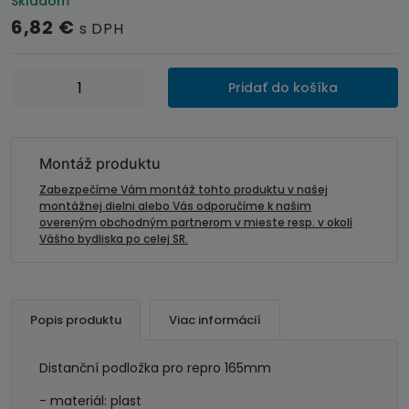
Skladom
6,82
€
s DPH
množstvo
Pridať do košíka
Dištančná
podložka
165mm
/14
Montáž produktu
mm
Zabezpečíme Vám montáž tohto produktu v našej
montážnej dielni alebo Vás odporučíme k našim
overeným obchodným partnerom v mieste resp. v okolí
Vášho bydliska po celej SR.
Popis produktu
Viac informácií
Distanční podložka pro repro 165mm
- materiál: plast