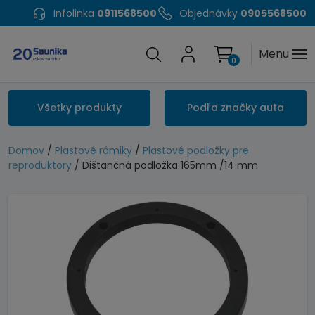
Infolinka
0911568500
Objednávky
0905568500
Menu
0
Všetky produkty
Podľa značky auta
Domov
/
Plastové rámiky
/
Plastové podložky pre
reproduktory
/ Dištančná podložka 165mm /14 mm