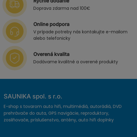
Rýchle dodanie
Doprava zdarma nad 100€
Online podpora
V prípade potreby nás kontakujte e-mailom
alebo telefonicky
Overená kvalita
Dodávame kvalitné a overené produkty
SAUNIKA spol. s r.o.
E-shop s tovarom auto hifi, multimédiá, autorádiá, DVD
prehrávače do auta, GPS navigácie, reproduktory,
zosilňovače, príslušenstvo, antény, auto hifi doplnky