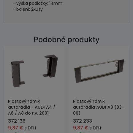
- výška podložky: 14mm
- balení: 2kusy
Podobné produkty
Plastový rámik
Plastový rámik
autorádia - AUDI A4 /
autorádia AUDI A3 (03-
A6 / A8 do r.v. 2001
06)
372 136
372 233
9,87
€
9,87
€
s DPH
s DPH