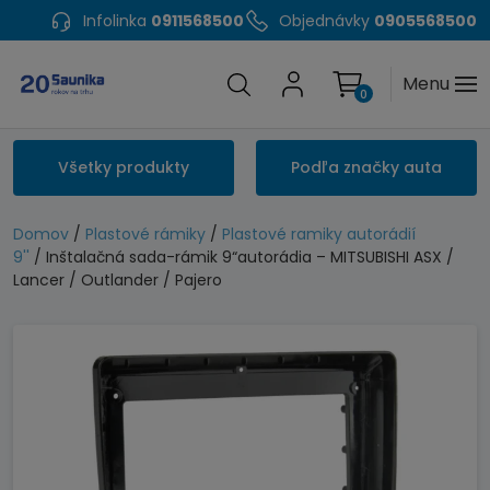
Infolinka
0911568500
Objednávky
0905568500
Menu
0
Všetky produkty
Podľa značky auta
Domov
/
Plastové rámiky
/
Plastové ramiky autorádií
9''
/ Inštalačná sada-rámik 9“autorádia – MITSUBISHI ASX /
Lancer / Outlander / Pajero