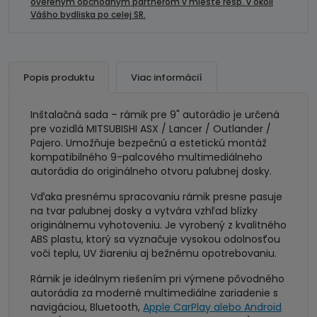
overeným obchodným partnerom v mieste resp. v okolí
ASX
Vášho bydliska po celej SR.
/
Lancer
/
Outlander
Popis produktu
Viac informácií
/
Pajero
Inštalačná sada – rámik pre 9" autorádio je určená
pre vozidlá MITSUBISHI ASX / Lancer / Outlander /
Pajero. Umožňuje bezpečnú a estetickú montáž
kompatibilného 9-palcového multimediálneho
autorádia do originálneho otvoru palubnej dosky.
Vďaka presnému spracovaniu rámik presne pasuje
na tvar palubnej dosky a vytvára vzhľad blízky
originálnemu vyhotoveniu. Je vyrobený z kvalitného
ABS plastu, ktorý sa vyznačuje vysokou odolnosťou
voči teplu, UV žiareniu aj bežnému opotrebovaniu.
Rámik je ideálnym riešením pri výmene pôvodného
autorádia za moderné multimediálne zariadenie s
navigáciou, Bluetooth,
Apple CarPlay alebo Android