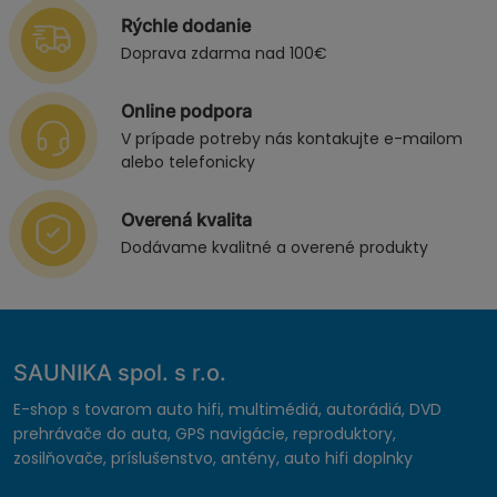
Rýchle dodanie
Doprava zdarma nad 100€
Online podpora
V prípade potreby nás kontakujte e-mailom
alebo telefonicky
Overená kvalita
Dodávame kvalitné a overené produkty
SAUNIKA spol. s r.o.
E-shop s tovarom auto hifi, multimédiá, autorádiá, DVD
prehrávače do auta, GPS navigácie, reproduktory,
zosilňovače, príslušenstvo, antény, auto hifi doplnky