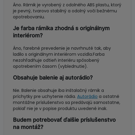
Áno. Rámik je vyrobený z odolného ABS plastu, ktorý
je pevný, tvarovo stabilný a odolný voči bežnému
opotrebovaniu.
Je farba rámika zhodná s originálnym
interiérom?
Áno, farebné prevedenie je navrhnuté tak, aby
ladilo s originálnym interiérom vozidla.Farba
nezohľadňuje odtieň interiéru spôsobený
opotrebením časom (vyblednutie).
Obsahuje balenie aj autorádio?
Nie. Balenie obsahuje iba inštalačný rámik a
príchytky pre uchytenie rádia.
Autorádio
a ostatné
montážne príslušenstvo sa predávajú samostatne,
pokiaľ nie je v popise produktu uvedené inak.
Budem potrebovať ďalšie príslušenstvo
na montáž?