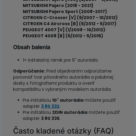
MITSUBISHI Pajero (2018 - 2021)
MITSUBISHI Pajero Sport (2008-2017)
CITROEN C-Crosser [V] (9/2007 - 10/2012)
CITROEN C4 Aircross [B] (6/2012 - 5/2017)
PEUGEOT 4007 [V] (1/2008 - 10/2012)
PEUGEOT 4008 [B] (6/2012 - 5/2015)
Obsah balenia
1× inštalačný rámik pre 9" autorádio
Odporúčanie:
Pred objednaním odporúčame
porovnať tvar pôvodného autorádia a palubnej
dosky s fotografiami produktu a overiť
kompatibilitu s vybraným modelom autorádia.
Pre inštaláciu
10" autorádia
môžete použiť
adaptér
3 80 332
.
Pre inštaláciu
2DIN autorádia
môžete použiť
adaptér
3 80 336
.
Často kladené otázky (FAQ)