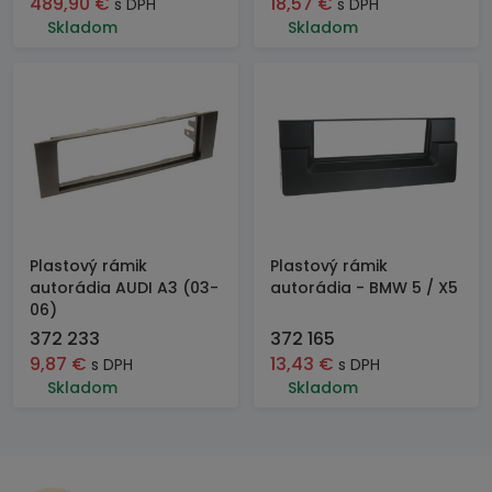
489,90
€
18,57
€
s DPH
s DPH
Skladom
Skladom
Plastový rámik
Plastový rámik
autorádia AUDI A3 (03-
autorádia - BMW 5 / X5
06)
372 233
372 165
9,87
€
13,43
€
s DPH
s DPH
Skladom
Skladom