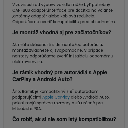
V závislosti od výbavy vozidla môže byť potrebný
CAN-BUS adaptér,interface pre tlačítka na volante
,anténny adaptér alebo káblová redukcia.
Odporúčame overiť kompatibilitu pred objednaním.
Je montáž vhodná aj pre začiatočníkov?
Ak máte skúsenosti s demontážou autorádia,
montáž zvládnete aj svojpomocne. V prípade
neistoty odporúčame zveriť inštaláciu odbornému
elektro-servisu.
Je rámik vhodný pre autorádiá s Apple
CarPlay a Android Auto?
Áno. Rámik je kompatibilný s 9" autorádiami
podporujúcimi
Apple CarPlay
alebo Android Auto,
pokiaľ majú správne rozmery a sú určené pre
Mitsubishi, PSA.
Čo robiť, ak si nie som istý kompatibilitou?