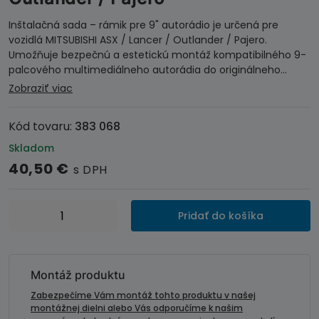
Inštalačná sada – rámik pre 9" autorádio je určená pre
vozidlá MITSUBISHI ASX / Lancer / Outlander / Pajero.
Umožňuje bezpečnú a estetickú montáž kompatibilného 9-
palcového multimediálneho autorádia do originálneho…
Zobraziť viac
Kód tovaru:
383 068
Skladom
40,50
€
s DPH
množstvo
Pridať do košíka
Inštalačná
sada-
rámik
9''autorádia
Montáž produktu
-
Zabezpečíme Vám montáž tohto produktu v našej
MITSUBISHI
montážnej dielni alebo Vás odporučíme k našim