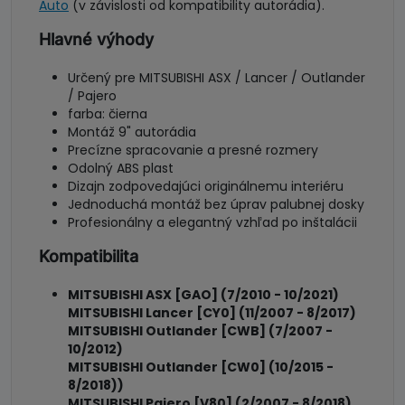
Auto
(v závislosti od kompatibility autorádia).
Hlavné výhody
Určený pre MITSUBISHI ASX / Lancer / Outlander
/ Pajero
farba: čierna
Montáž 9" autorádia
Precízne spracovanie a presné rozmery
Odolný ABS plast
Dizajn zodpovedajúci originálnemu interiéru
Jednoduchá montáž bez úprav palubnej dosky
Profesionálny a elegantný vzhľad po inštalácii
Kompatibilita
MITSUBISHI ASX [GAO] (7/2010 - 10/2021)
MITSUBISHI Lancer [CY0] (11/2007 -
8/2017)
MITSUBISHI Outlander [CWB] (7/2007 -
10/2012)
MITSUBISHI Outlander [CW0] (10/2015 -
8/2018))
MITSUBISHI Pajero [V80] (2/2007 - 8/2018)