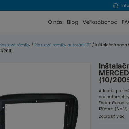
Info
O nás
Blog
Veľkoobchod
FA
Plastové rámiky
/
Plastové ramiky autorádií 9''
/ Inštalačná sada 
1/2011)
Inštalač
MERCEDE
(10/2005
Adaptér pre in
pre automobily
Farba: čierna. 
130mm (Š x V)
Zobraziť viac