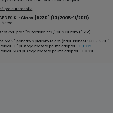
é pre automobily:
EDES SL-Class [R230] (10/2005-11/2011)
 čierna.
st otvoru pre 9''autorádio: 229 / 218 x 130mm (Š x V)
é pre 9" jednotky s plytkým telom (napr. Pioneer SPH-PF97BT)
štaláciu 10" prístroja môžete použiť adaptér
3 80 332
štaláciu 2DIN prístroja môžete použiť adaptér 3 80 336