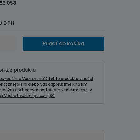
83 058
s DPH
Pridať do košíka
ntáž produktu
bezpečíme Vám montáž tohto produktu v našej
ntážnej dielni alebo Vás odporučíme k našim
ereným obchodným partnerom v mieste resp. v
lí Vášho bydliska po celej SR.