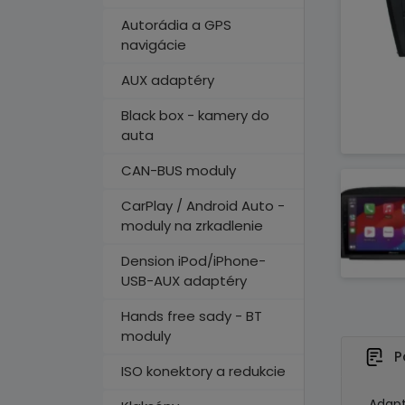
Autorádia a GPS
navigácie
AUX adaptéry
Black box - kamery do
auta
CAN-BUS moduly
CarPlay / Android Auto -
moduly na zrkadlenie
Dension iPod/iPhone-
USB-AUX adaptéry
Hands free sady - BT
moduly
P
ISO konektory a redukcie
Adapt