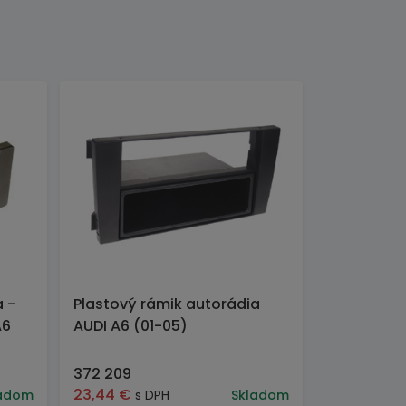
a -
Plastový rámik autorádia
A6
AUDI A6 (01-05)
372 209
23,44
€
adom
s DPH
Skladom