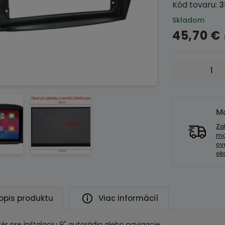
Kód tovaru:
3
Skladom
45,70
€
množstvo
Inštalačná
sada
9"
autorádia
Mo
MERCEDES
Za
SL-
mo
ov
Class
oko
[R230]
(10/2005-
11/2011)
opis produktu
Viac informácií
ér pre inštalaciu 9" autorádia alebo navigacie.