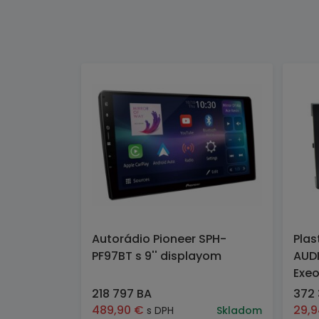
Autorádio Pioneer SPH-
Plas
PF97BT s 9'' displayom
AUDI
Exe
218 797 BA
372
489,90
€
29,
s DPH
Skladom