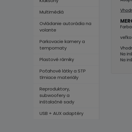
Klaksóny
Vhodn
Multimédiá
MERC
Ovládanie autorádia na
Farba:
volante
veľko
Parkovacie kamery a
tempomaty
Vhodn
Na in
Plastové rámiky
Na in
Poťahové látky a STP
tlmiace materiály
Reproduktory,
subwoofery a
inštalačné sady
USB + AUX adaptéry