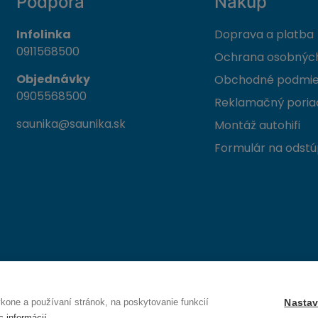
Podpora
Nákup
Infolinka
Doprava a platba
0911568500
Ochrana osobných
Objednávky
Obchodné podmi
0905568500
Reklamačný poria
saunika@saunika.sk
Montáž autohifi
Formulár na odstú
 Trenčín
one a používaní stránok, na poskytovanie funkcií
Nastav
c informácií