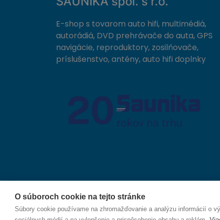
SAUNIKA spol. s r.o.
E-shop s tovarom auto hifi, multimédiá,
autorádiá, DVD prehrávače do auta, GPS
navigácie, reproduktory, zosilňovače,
príslušenstvo, antény, auto hifi doplnky
O súboroch cookie na tejto stránke
© 2026 SAUNIKA spol. s r.o. Zlatovská 1783, 911 05
Súbory cookie používame na zhromažďovanie a analýzu informácií o výk
sociálnych médií a na vylepšenie a prispôsobenie obsahu a reklám.
Via