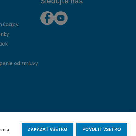
Sledujte nás
 údajov
enky
dok
penie od zmluvy
Vytvorené na mieru od
denva.sk
enia
ZAKÁZAŤ VŠETKO
POVOLIŤ VŠETKO