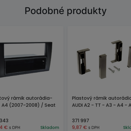
Podobné produkty
tový rámik autorádia-
Plastový rámik autorádi
 A4 (2007-2008) / Seat
AUDI A2 - TT - A3 - A4 - 
o
 343
371 997
94
€
9,87
€
s DPH
Skladom
s DPH
Skl