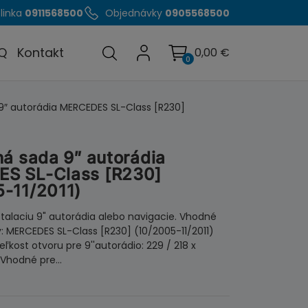
linka
0911568500
Objednávky
0905568500
Q
Kontakt
0,00
€
0
9″ autorádia MERCEDES SL-Class [R230]
ná sada 9″ autorádia
S SL-Class [R230]
-11/2011)
štalaciu 9" autorádia alebo navigacie. Vhodné
: MERCEDES SL-Class [R230] (10/2005-11/2011)
veľkost otvoru pre 9''autorádio: 229 / 218 x
 Vhodné pre…