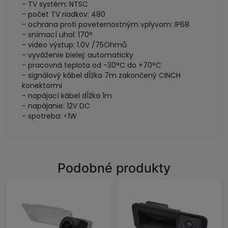
- TV systém: NTSC
- počet TV riadkov: 480
- ochrana proti poveternostným vplyvom: IP68
- snímací uhol: 170°
- video výstup: 1.0V /75Ohmů
- vyváženie bielej: automaticky
- pracovná teplota od -30°C do +70°C
- signálový kábel dĺžka 7m zakončený CINCH
konektormi
- napájací kábel dĺžka 1m
- napájanie: 12V DC
- spotreba: <1W
Podobné produkty