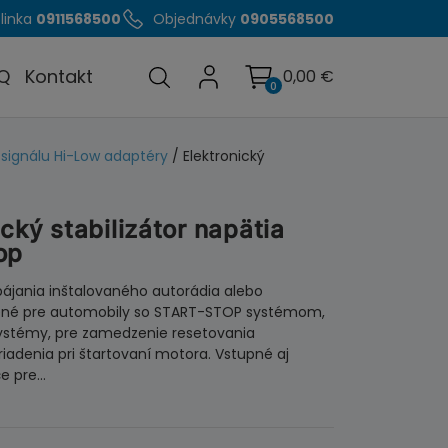
linka
0911568500
Objednávky
0905568500
Q
Kontakt
0,00
€
0
 signálu Hi-Low adaptéry
/ Elektronický
ický stabilizátor napätia
op
apájania inštalovaného autorádia alebo
čené pre automobily so START-STOP systémom,
 systémy, pre zamedzenie resetovania
riadenia pri štartovaní motora. Vstupné aj
če pre…