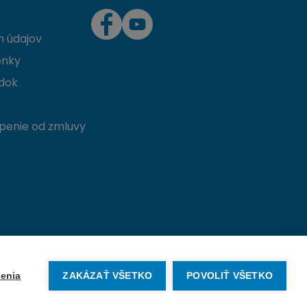
 údajov
enky
dok
penie od zmluvy
Vytvorené na mieru od
denva.sk
enia
ZAKÁZAŤ VŠETKO
POVOLIŤ VŠETKO