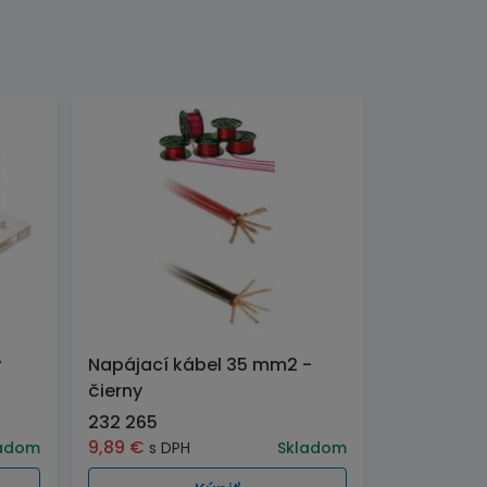
ý
Napájací kábel 35 mm2 -
čierny
232 265
9,89
€
adom
s DPH
Skladom