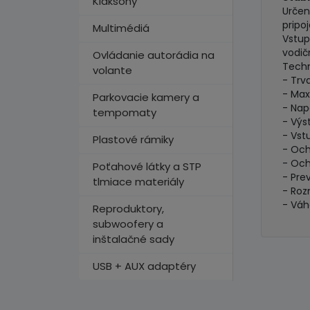
Klaksóny
Určen
pripo
Multimédiá
Vstup
vodič
Ovládanie autorádia na
Techn
volante
- Trv
- Max
Parkovacie kamery a
- Nap
tempomaty
- Výs
- Vst
Plastové rámiky
- Och
- Och
Poťahové látky a STP
- Pre
tlmiace materiály
- Ro
- Váh
Reproduktory,
subwoofery a
inštalačné sady
USB + AUX adaptéry