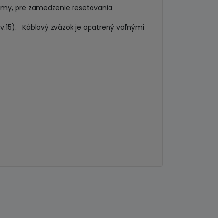
émy, pre zamedzenie resetovania
sv.15). Káblový zväzok je opatrený voľnými