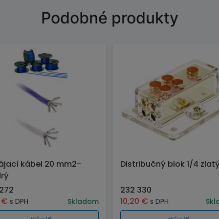
Podobné produkty
ájací kábel 20 mm2-
Distribučný blok 1/4 zlat
rý
 272
232 330
7
€
10,20
€
s DPH
Skladom
s DPH
Skl