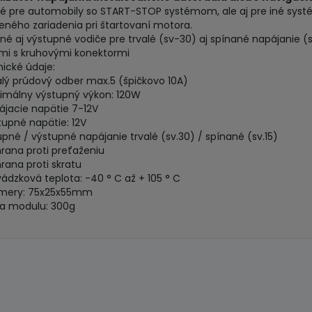
é pre automobily so START-STOP systémom, ale aj pre iné syst
jeného zariadenia pri štartovaní motora.
né aj výstupné vodiče pre trvalé (sv-30) aj spínané napájanie (
mi s kruhovými konektormi
ické údaje:
alý prúdový odber max.5 (špičkovo 10A)
imálny výstupný výkon: 120W
ájacie napätie 7-12V
tupné napätie: 12V
upné / výstupné napájanie trvalé (sv.30) / spínané (sv.15)
rana proti preťaženiu
rana proti skratu
vádzková teplota: -40 ° C až + 105 ° C
zmery: 75x25x55mm
a modulu: 300g