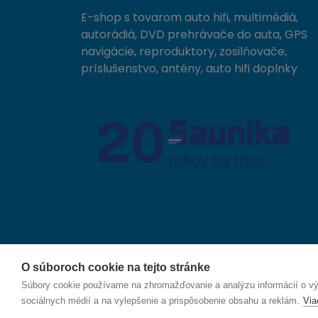
E-shop s tovarom auto hifi, multimédiá,
autorádiá, DVD prehrávače do auta, GPS
navigácie, reproduktory, zosilňovače,
príslušenstvo, antény, auto hifi doplnky
O súboroch cookie na tejto stránke
© 2026 SAUNIKA spol. s r.o. Zlatovská 1783, 911 05
Súbory cookie používame na zhromažďovanie a analýzu informácií o výk
sociálnych médií a na vylepšenie a prispôsobenie obsahu a reklám.
Via