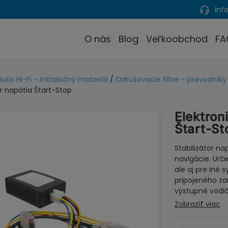
Info
O nás
Blog
Veľkoobchod
FA
Auto Hi-Fi - inštalačný materiál
/
Odrušovacie filtre - prevodníky
or napätia Štart-Stop
Elektron
Štart-St
Stabilizátor n
navigácie. Ur
ale aj pre iné
pripojeného za
výstupné vodi
Zobraziť viac