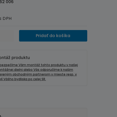
62 006
s DPH
Pridať do košíka
ntáž produktu
bezpečíme Vám montáž tohto produktu v našej
ntážnej dielni alebo Vás odporučíme k našim
ereným obchodným partnerom v mieste resp. v
lí Vášho bydliska po celej SR.
e.