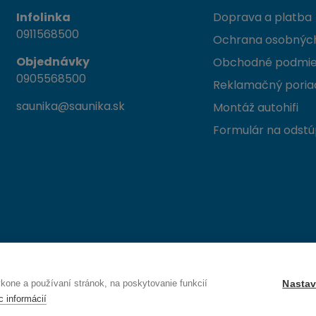
Infolinka
Doprava a platba
0911568500
Ochrana osobných
Objednávky
Obchodné podmi
0905568500
Reklamačný poria
saunika@saunika.sk
Montáž autohifi
Formulár na odstú
 Trenčín
one a používaní stránok, na poskytovanie funkcií
Nastav
c informácií
Právo na odstúpenie od zmluvy — odoslať žiadosť o odstúpenie