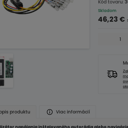
Kód tovaru:
3
Skladom
46,23
€
množstvo
Elektronický
stabilizátor
napätia
Štart-
Mo
Stop
Za
mo
ov
oko
opis produktu
Viac informácií
lizátor napájania inštalovaného autorádia alebo navigáci