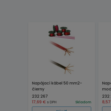
Napájací kábel 50 mm2-
Nap
čierny
mod
232 267
232
17,69
€
8,5
s DPH
Skladom