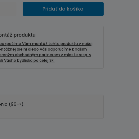
Pridať do košíka
ntáž produktu
bezpečíme Vám montáž tohto produktu v našej
ntážnej dielni alebo Vás odporučíme k našim
ereným obchodným partnerom v mieste resp. v
lí Vášho bydliska po celej SR.
nic (96->).