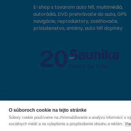
E-shop s tovarom auto hifi, multimédiá,
autorádiá, DVD prehrávače do auta, GPS
navigácie, reproduktory, zosilňovače,
príslušenstvo, antény, auto hifi doplnky
O súboroch cookie na tejto stránke
© 2026 SAUNIKA spol. s r.o. Zlatovská 1783, 911 05
Súbory cookie používame na zhromažďovanie a analýzu informácií o výk
sociálnych médií a na vylepšenie a prispôsobenie obsahu a reklám.
Via