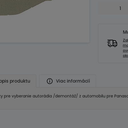
množstvo
Vidličky
pre
autorádiá
Panasonic
Mo
Za
mo
ov
oko
opis produktu
Viac informácií
čky pre vyberanie autorádia /demontáž/ z automobilu pre Panaso