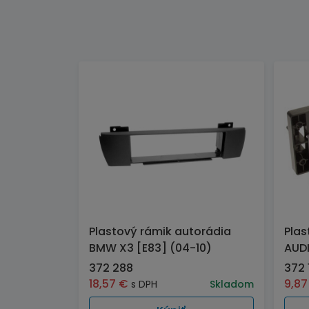
Plastový rámik autorádia
Plas
BMW X3 [E83] (04-10)
AUDI
372 288
372 
18,57
€
9,8
s DPH
Skladom