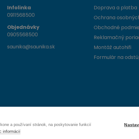
Infolinka
Doprava a platba
0911568500
Ochrana osobných
Objednávky
Obchodné podmi
0905568500
Reklamačný poria
saunika@saunika.sk
Montáž autohifi
Formulár na odstú
 Trenčín
one a používaní stránok, na poskytovanie funkcií
Nastav
c informácií
Právo na odstúpenie od zmluvy — odoslať žiadosť o odstúpenie