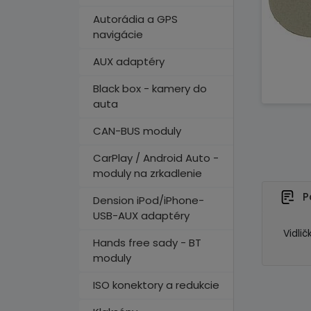
Autorádia a GPS
navigácie
AUX adaptéry
Black box - kamery do
auta
CAN-BUS moduly
CarPlay / Android Auto -
moduly na zrkadlenie
P
Dension iPod/iPhone-
USB-AUX adaptéry
Vidli
Hands free sady - BT
moduly
ISO konektory a redukcie