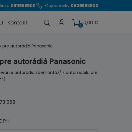
linka
0911568500
Objednávky
0905568500
Q
Kontakt
0,00
€
0
ky pre autorádiá Panasonic
 pre autorádiá Panasonic
yberanie autorádia /demontáž/ z automobilu pre
>).
73 059
 DPH