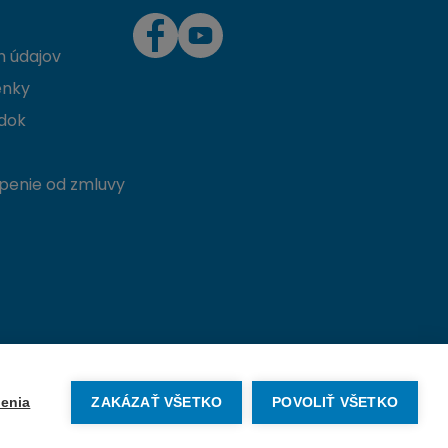
 údajov
enky
dok
penie od zmluvy
Vytvorené na mieru od
denva.sk
enia
ZAKÁZAŤ VŠETKO
POVOLIŤ VŠETKO