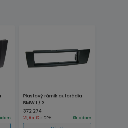
a
Plastový rámik autorádia
BMW 1 / 3
372 274
21,95
€
adom
s DPH
Skladom