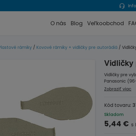
Info
O nás
Blog
Veľkoobchod
FA
Plastové rámiky
/
Kovové rámiky + vidličky pre autorádiá
/ Vidlič
Vidličky
Vidličky pre v
Panasonic (96-
Zobraziť viac
Kód tovaru:
3
Skladom
5,44
€
s