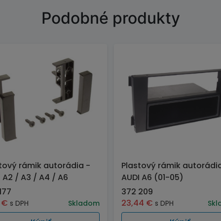
Podobné produkty
tový rámik autorádia -
Plastový rámik autorádi
 A2 / A3 / A4 / A6
AUDI A6 (01-05)
177
372 209
7
€
23,44
€
s DPH
Skladom
s DPH
Skl