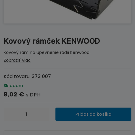
Kovový rámček KENWOOD
Kovový rám na upevnenie rádií Kenwood.
Zobraziť viac
Kód tovaru:
373 007
Skladom
9,02
€
s DPH
množstvo
Pridať do košíka
Kovový
rámček
KENWOOD