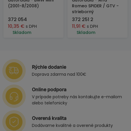
autorádia - BMW Mini
autorádia - Alfa
(2001-8/2008)
Romeo SPIDER / GTV -
strieborný
372 054
372 251 2
10,35
€
11,91
€
s DPH
s DPH
Skladom
Skladom
Rýchle dodanie
Doprava zdarma nad 100€
Online podpora
V prípade potreby nás kontakujte e-mailom
alebo telefonicky
Overená kvalita
Dodávame kvalitné a overené produkty