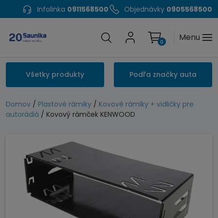
Infolinka
0911568500
Objednávky
0905568500
Menu
0
Všetky produkty
Podľa značky auta
Domov
/
Plastové rámiky
/
Kovové rámiky + vidličky pre
autorádiá
/ Kovový rámček KENWOOD