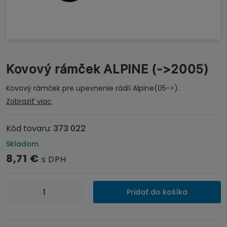
Kovový rámček ALPINE (->2005)
Kovový rámček pre upevnenie rádií Alpine(05->).
Zobraziť viac
Kód tovaru:
373 022
Skladom
8,71
€
s DPH
množstvo
Pridať do košíka
Kovový
rámček
ALPINE