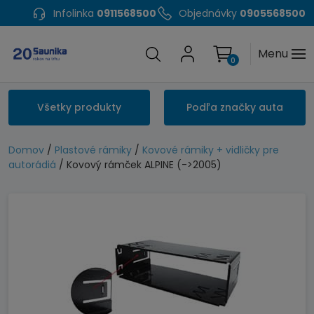
Infolinka
0911568500
Objednávky
0905568500
Menu
0
Všetky produkty
Podľa značky auta
Domov
/
Plastové rámiky
/
Kovové rámiky + vidličky pre
autorádiá
/ Kovový rámček ALPINE (->2005)