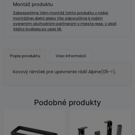
(-
Montáž produktu
>2005)
Zabezpečíme Vám montáž tohto produktu v našej
montážnej dielni alebo Vás odporučíme k našim
overeným obchodným partnerom v mieste resp. v okolí
Vášho bydliska po celej SR.
Popis produktu
Viac informácií
Kovový rámček pre upevnenie rádií Alpine(05->).
Podobné produkty