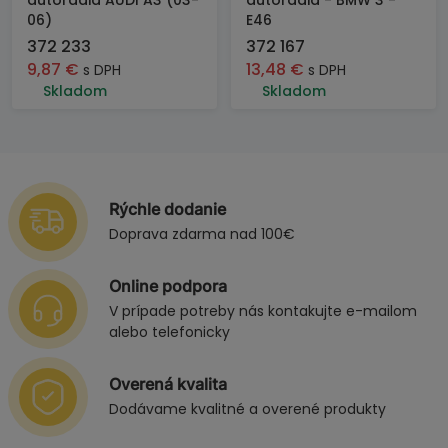
autorádia AUDI A3 (03-
autorádia - BMW 3 -
06)
E46
372 233
372 167
9,87
€
13,48
€
s DPH
s DPH
Skladom
Skladom
Rýchle dodanie
Doprava zdarma nad 100€
Online podpora
V prípade potreby nás kontakujte e-mailom
alebo telefonicky
Overená kvalita
Dodávame kvalitné a overené produkty