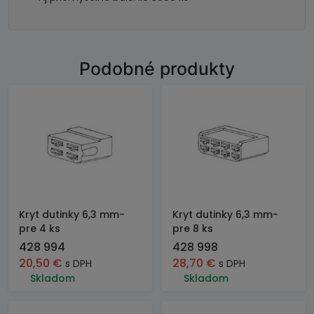
Podobné produkty
Kryt dutinky 6,3 mm-
Kryt dutinky 6,3 mm-
pre 4 ks
pre 8 ks
428 994
428 998
20,50
€
28,70
€
s DPH
s DPH
Skladom
Skladom