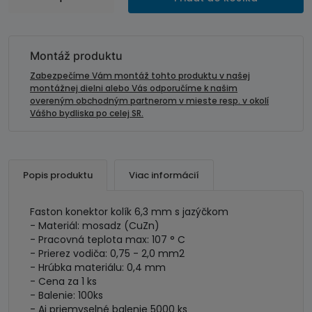
Konektor
kolík
6,3
mm
Montáž produktu
s
Zabezpečíme Vám montáž tohto produktu v našej
jazýčkom-
montážnej dielni alebo Vás odporučíme k našim
overeným obchodným partnerom v mieste resp. v okolí
vodič
Vášho bydliska po celej SR.
2
mm2
Popis produktu
Viac informácií
Faston konektor kolík 6,3 mm s jazýčkom
- Materiál: mosadz (CuZn)
- Pracovná teplota max: 107 ° C
- Prierez vodiča: 0,75 - 2,0 mm2
- Hrúbka materiálu: 0,4 mm
- Cena za 1 ks
- Balenie: 100ks
- Aj priemyselné balenie 5000 ks