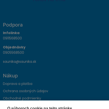
Podpora
Infolinka
0911568500
Objednávky
0905568500
saunika@saunika.sk
Nákup
Doprava a platba
Ochrana osobných údajov
Obchodné podmienky
Reklamačný poriadok
O súboroch cookie na tejto stránke