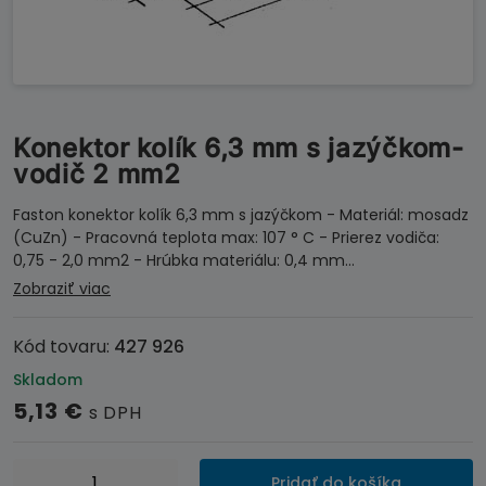
Konektor kolík 6,3 mm s jazýčkom-
vodič 2 mm2
Faston konektor kolík 6,3 mm s jazýčkom - Materiál: mosadz
(CuZn) - Pracovná teplota max: 107 ° C - Prierez vodiča:
0,75 - 2,0 mm2 - Hrúbka materiálu: 0,4 mm…
Zobraziť viac
Kód tovaru:
427 926
Skladom
5,13
€
s DPH
množstvo
Pridať do košíka