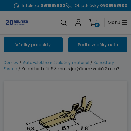
Infolinka
0911568500
Objednávky
0905568500
Menu
0
Všetky produkty
Podľa značky auta
Domov
/
Auto-elektro inštalačný materiál
/
Konektory
Faston
/ Konektor kolík 6,3 mm s jazýčkom-vodič 2 mm2