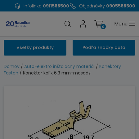
Infolinka
0911568500
Objednávky
0905568500
Menu
0
Všetky produkty
Podľa značky auta
Domov
/
Auto-elektro inštalačný materiál
/
Konektory
Faston
/ Konektor kolík 6,3 mm-mosadz