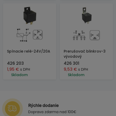
Spínacie relé-24V/20A
Prerušovač blinkrov-3
vývodový
426 203
426 301
1,95
€
9,53
€
s DPH
s DPH
Skladom
Skladom
Rýchle dodanie
Doprava zdarma nad 100€