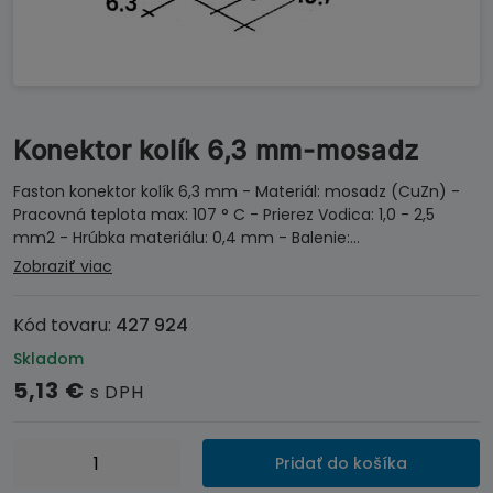
Konektor kolík 6,3 mm-mosadz
Faston konektor kolík 6,3 mm - Materiál: mosadz (CuZn) -
Pracovná teplota max: 107 ° C - Prierez Vodica: 1,0 - 2,5
mm2 - Hrúbka materiálu: 0,4 mm - Balenie:…
Zobraziť viac
Kód tovaru:
427 924
Skladom
5,13
€
s DPH
množstvo
Pridať do košíka
Konektor