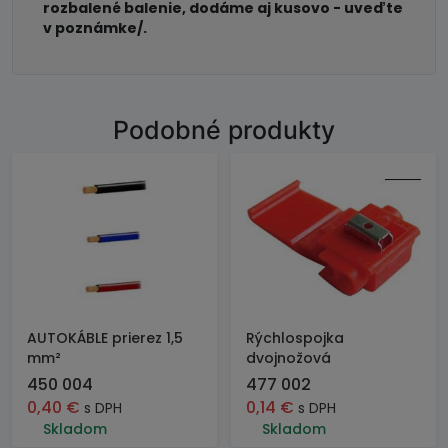
rozbalené balenie, dodáme aj kusovo - uveďte
v poznámke/.
Podobné produkty
AUTOKÁBLE prierez 1,5
Rýchlospojka
mm²
dvojnožová
450 004
477 002
0,40
€
0,14
€
s DPH
s DPH
Skladom
Skladom