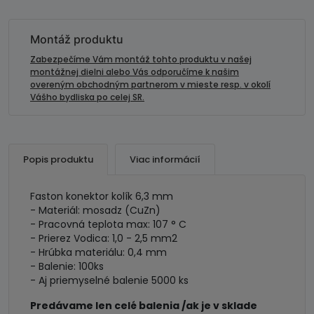
kolík
6,3
mm-
Montáž produktu
mosadz
Zabezpečíme Vám montáž tohto produktu v našej
montážnej dielni alebo Vás odporučíme k našim
overeným obchodným partnerom v mieste resp. v okolí
Vášho bydliska po celej SR.
Popis produktu
Viac informácií
Faston konektor kolík 6,3 mm
- Materiál: mosadz (CuZn)
- Pracovná teplota max: 107 ° C
- Prierez Vodica: 1,0 - 2,5 mm2
- Hrúbka materiálu: 0,4 mm
- Balenie: 100ks
- Aj priemyselné balenie 5000 ks
Predávame len celé balenia /ak je v sklade