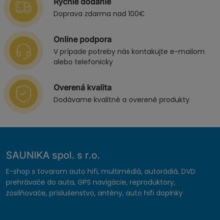
Rýchle dodanie
Doprava zdarma nad 100€
Online podpora
V prípade potreby nás kontakujte e-mailom
alebo telefonicky
Overená kvalita
Dodávame kvalitné a overené produkty
SAUNIKA spol. s r.o.
E-shop s tovarom auto hifi, multimédiá, autorádiá, DVD
prehrávače do auta, GPS navigácie, reproduktory,
zosilňovače, príslušenstvo, antény, auto hifi doplnky