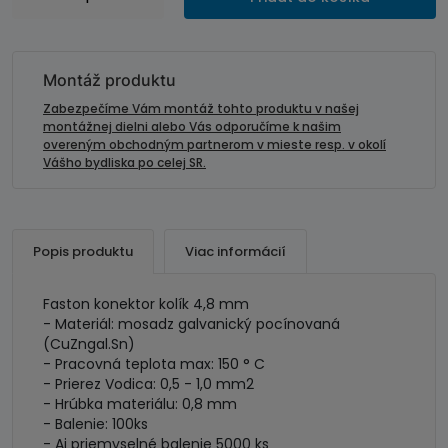
Konektor
kolík
4,8
mm-
Montáž produktu
mosadz
Zabezpečíme Vám montáž tohto produktu v našej
pocínovaná
montážnej dielni alebo Vás odporučíme k našim
overeným obchodným partnerom v mieste resp. v okolí
Vášho bydliska po celej SR.
Popis produktu
Viac informácií
Faston konektor kolík 4,8 mm
- Materiál: mosadz galvanický pocínovaná
(CuZngal.Sn)
- Pracovná teplota max: 150 ° C
- Prierez Vodica: 0,5 - 1,0 mm2
- Hrúbka materiálu: 0,8 mm
- Balenie: 100ks
- Aj priemyselné balenie 5000 ks