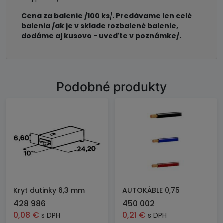
Cena za balenie /100 ks/. Predávame len celé
balenia /ak je v sklade rozbalené balenie,
dodáme aj kusovo - uveďte v poznámke/.
Podobné produkty
Kryt dutinky 6,3 mm
AUTOKÁBLE 0,75
428 986
450 002
0,08
€
0,21
€
s DPH
s DPH