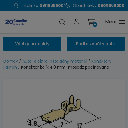
Infolinka
0911568500
Objednávky
0905568500
Menu
0
Všetky produkty
Podľa značky auta
Domov
/
Auto-elektro inštalačný materiál
/
Konektory
Faston
/ Konektor kolík 4,8 mm-mosadz pocínovaná