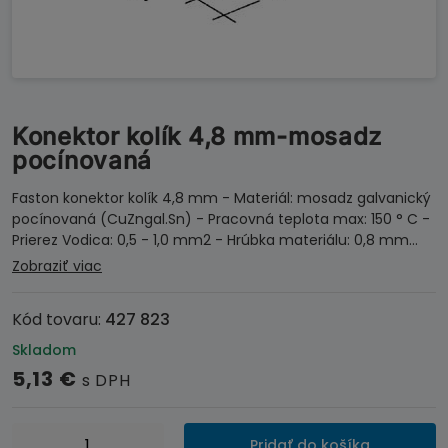
Konektor kolík 4,8 mm-mosadz
pocínovaná
Faston konektor kolík 4,8 mm - Materiál: mosadz galvanický
pocínovaná (CuZngal.Sn) - Pracovná teplota max: 150 ° C -
Prierez Vodica: 0,5 - 1,0 mm2 - Hrúbka materiálu: 0,8 mm…
Zobraziť viac
Kód tovaru:
427 823
Skladom
5,13
€
s DPH
množstvo
Pridať do košíka