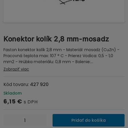
Konektor kolík 2,8 mm-mosadz
Faston konektor kolík 2,8 mm - Materiál: mosadz (CuZn) -
Pracovná teplota max: 107 ° C - Prierez Vodica: 0,5 - 1,0
mm2 - Hrúbka materiálu: 0,8 mm - Balenie:…
Zobraziť viac
Kód tovaru:
427 920
Skladom
6,15
€
s DPH
množstvo
Pridať do košíka
Konektor