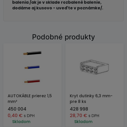
balenia /ak je v sklade rozbalené balenie,
dodáme aj kusovo - uveďte v poznámke/.
Podobné produkty
AUTOKÁBLE prierez 1,5
Kryt dutinky 6,3 mm-
mm²
pre 8 ks
450 004
428 998
0,40
€
28,70
€
s DPH
s DPH
Skladom
Skladom