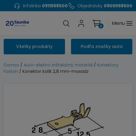
Infolinka
0911568500
Objednávky
0905568500
Menu
0
Všetky produkty
Podľa značky auta
Domov
/
Auto-elektro inštalačný materiál
/
Konektory
Faston
/ Konektor kolík 2,8 mm-mosadz