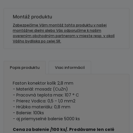
kolík
2,8
mm-
Montáž produktu
mosadz
Zabezpečíme Vám montáž tohto produktu v našej
montážnej dielni alebo Vás odporučíme k našim
overeným obchodným partnerom v mieste resp. v okolí
Vášho bydliska po celej SR.
Popis produktu
Viac informácií
Faston konektor kolík 2,8 mm
- Materiál: mosadz (CuZn)
- Pracovná teplota max: 107 ° C
- Prierez Vodica: 0,5 - 1,0 mm2
- Hrúbka materiálu: 0,8 mm
- Balenie: 100ks
- aj priemyselné balenie 5000 ks
Cena za balenie /100 ks/. Predávame len celé