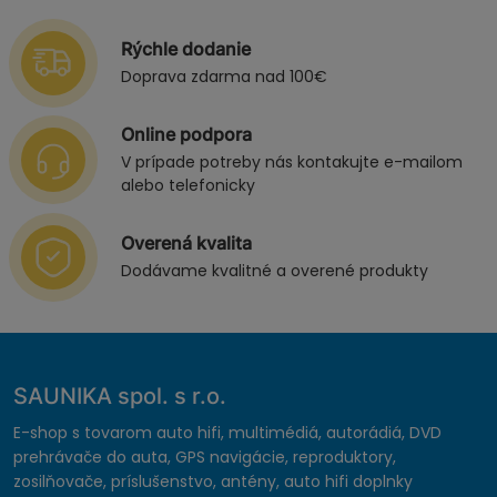
Rýchle dodanie
Doprava zdarma nad 100€
Online podpora
V prípade potreby nás kontakujte e-mailom
alebo telefonicky
Overená kvalita
Dodávame kvalitné a overené produkty
SAUNIKA spol. s r.o.
E-shop s tovarom auto hifi, multimédiá, autorádiá, DVD
prehrávače do auta, GPS navigácie, reproduktory,
zosilňovače, príslušenstvo, antény, auto hifi doplnky