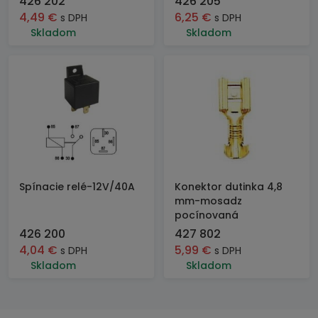
426 202
426 205
4,49
€
6,25
€
s DPH
s DPH
Skladom
Skladom
Spínacie relé-12V/40A
Konektor dutinka 4,8
mm-mosadz
pocínovaná
426 200
427 802
4,04
€
5,99
€
s DPH
s DPH
Skladom
Skladom