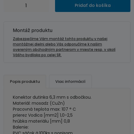
množstvo
Pridať do košíka
Konektor
dutinka
6,3
mm
Montáž produktu
s
Zabezpečíme Vám montáž tohto produktu v našej
odbočkou-
montážnej dielni alebo Vás odporučíme k našim
overeným obchodným partnerom v mieste resp. v okolí
mosadz
Vášho bydliska po celej SR.
Popis produktu
Viac informácií
Konektor dutinka 6,3 mm s odbočkou.
Materiál: mosadz (CuZn)
Pracovná teplota max: 107 ° C
prierez Vodica [mm2] 1,0-2,5
hrúbka materiálu [mm] 0,8
Balenie:
PVC sáčok á.100ks s popisom