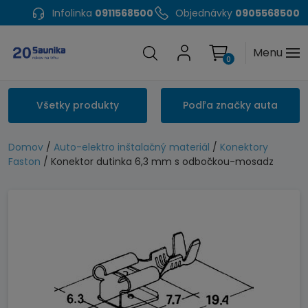
Infolinka
0911568500
Objednávky
0905568500
Menu
0
Všetky produkty
Podľa značky auta
Domov
/
Auto-elektro inštalačný materiál
/
Konektory
Faston
/ Konektor dutinka 6,3 mm s odbočkou-mosadz