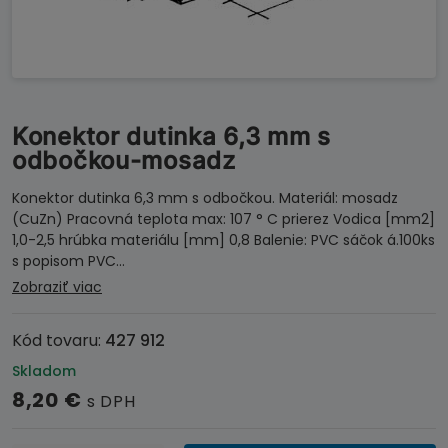
Konektor dutinka 6,3 mm s
odbočkou-mosadz
Konektor dutinka 6,3 mm s odbočkou. Materiál: mosadz
(CuZn) Pracovná teplota max: 107 ° C prierez Vodica [mm2]
1,0-2,5 hrúbka materiálu [mm] 0,8 Balenie: PVC sáčok á.100ks
s popisom PVC…
Zobraziť viac
Kód tovaru:
427 912
Skladom
8,20
€
s DPH