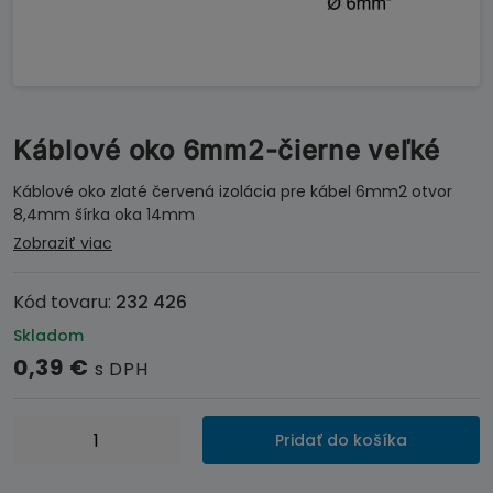
Káblové oko 6mm2-čierne veľké
Káblové oko zlaté červená izolácia pre kábel 6mm2 otvor
8,4mm šírka oka 14mm
Zobraziť viac
Kód tovaru:
232 426
Skladom
0,39
€
s DPH
množstvo
Pridať do košíka
Káblové
oko