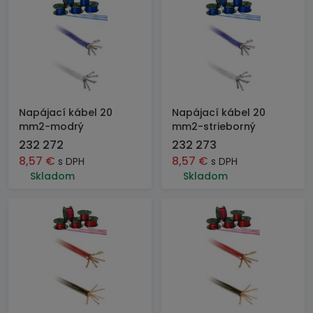
Napájací kábel 20
Napájací kábel 20
mm2-modrý
mm2-strieborný
232 272
232 273
8,57
€
8,57
€
s DPH
s DPH
Skladom
Skladom