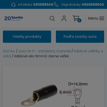
Infolinka
0911568500
Objednávky
0905568500
Menu
0
Všetky produkty
Podľa značky auta
Domov
/
Auto Hi-Fi - inštalačný materiál
/
Káblové vidličky a
očká
/ Káblové oko 6mm2-čierne veľké