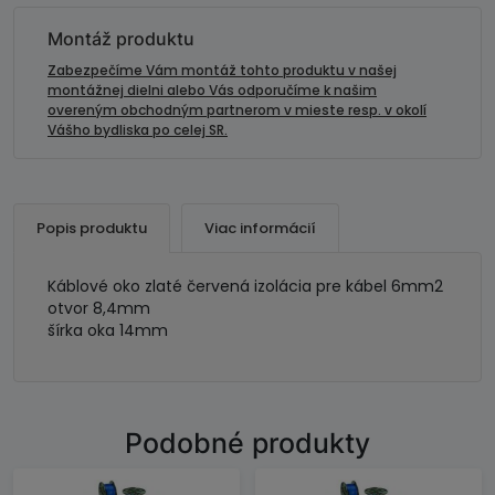
6mm2-
čierne
Montáž produktu
veľké
Zabezpečíme Vám montáž tohto produktu v našej
montážnej dielni alebo Vás odporučíme k našim
overeným obchodným partnerom v mieste resp. v okolí
Vášho bydliska po celej SR.
Popis produktu
Viac informácií
Káblové oko zlaté červená izolácia pre kábel 6mm2
otvor 8,4mm
šírka oka 14mm
Podobné produkty