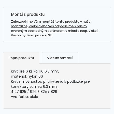
kolíku
6,3
mm-
Montáž produktu
pre
Zabezpečíme Vám montáž tohto produktu v našej
6
montážnej dielni alebo Vás odporučíme k našim
overeným obchodným partnerom v mieste resp. v okolí
ks
Vášho bydliska po celej SR.
Popis produktu
Viac informácií
Kryt pre 6 ks kolíku 6,3 mm,
materiál: nylon 66
Kryt s možnosťou prichytenia k podložke pre
konektory samec 6,3 mm:
4 27 925 / 926 / 825 / 826
-vo farbe: biela