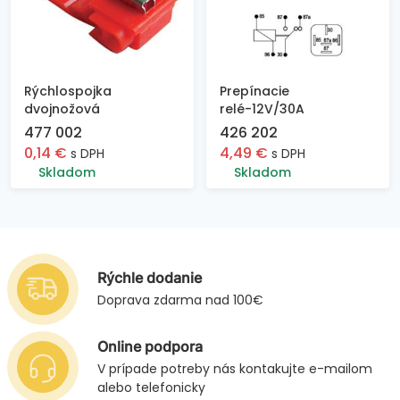
Rýchlospojka
Prepínacie
dvojnožová
relé-12V/30A
477 002
426 202
0,14
€
4,49
€
s DPH
s DPH
Skladom
Skladom
Rýchle dodanie
Doprava zdarma nad 100€
Online podpora
V prípade potreby nás kontakujte e-mailom
alebo telefonicky