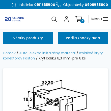
Infolinka
0911568500
Objednávky
0905568500
Menu
0
Všetky produkty
Podľa značky auta
Domov
/
Auto-elektro inštalačný materiál
/
Izolačné kryty
konektorov Faston
/ Kryt kolíku 6,3 mm-pre 6 ks