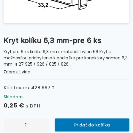
Kryt kolíku 6,3 mm-pre 6 ks
Kryt pre 6 ks kolíku 6,3 mm, materiál: nylon 66 Kryt s
možnosťou prichytenia k podložke pre konektory samec 6,3
mm: 4 27 925 / 926 / 825 / 826…
Zobraziť viac
Kód tovaru:
428 997 T
Skladom
0,25
€
s DPH
množstvo
Pridať do košíka
Kryt