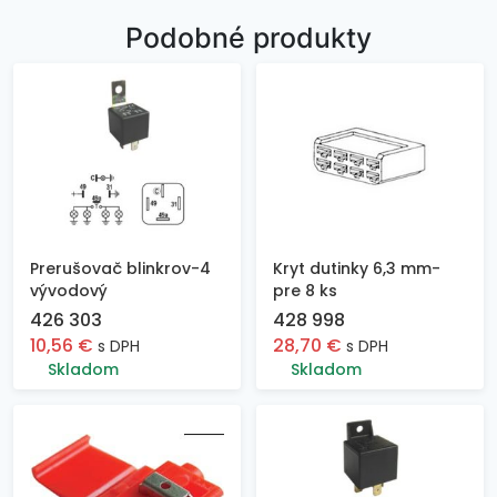
Podobné produkty
Prerušovač blinkrov-4
Kryt dutinky 6,3 mm-
vývodový
pre 8 ks
426 303
428 998
10,56
€
28,70
€
s DPH
s DPH
Skladom
Skladom