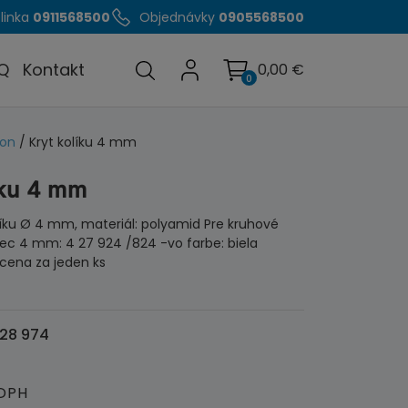
linka
0911568500
Objednávky
0905568500
Q
Kontakt
0,00
€
0
ton
/ Kryt kolíku 4 mm
íku 4 mm
olíku Ø 4 mm, materiál: polyamid Pre kruhové
c 4 mm: 4 27 924 /824 -vo farbe: biela
, cena za jeden ks
28 974
 DPH