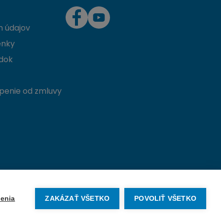
 údajov
enky
dok
penie od zmluvy
Vytvorené na mieru od
denva.sk
enia
ZAKÁZAŤ VŠETKO
POVOLIŤ VŠETKO