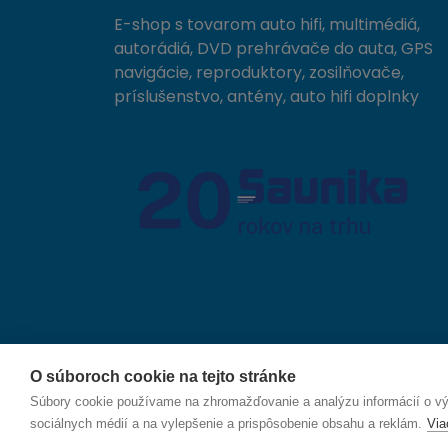
E-shop s tovarom auto hifi, multimédiá,
autorádiá, DVD prehrávače do auta, GPS
navigácie, reproduktory, zosilňovače,
príslušenstvo, antény, auto hifi doplnky
O súboroch cookie na tejto stránke
© 2026 SAUNIKA spol. s r.o. Zlatovská 1783, 911 05
Súbory cookie používame na zhromažďovanie a analýzu informácií o výk
sociálnych médií a na vylepšenie a prispôsobenie obsahu a reklám.
Via