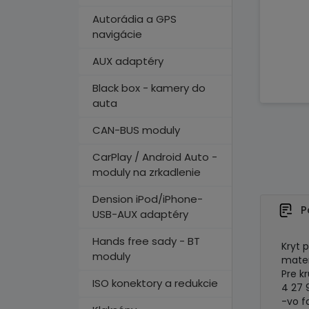
Autorádia a GPS
navigácie
AUX adaptéry
Black box - kamery do
auta
CAN-BUS moduly
CarPlay / Android Auto -
moduly na zrkadlenie
Dension iPod/iPhone-
P
USB-AUX adaptéry
Hands free sady - BT
Kryt 
moduly
mater
Pre k
ISO konektory a redukcie
4 27 
-vo f