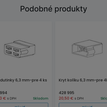
Podobné produkty
 dutinky 6,3 mm-pre 4 ks
Kryt kolíku 6,3 mm-pre 4
 994
428 995
50
€
20,50
€
s DPH
Skladom
s DPH
Skl