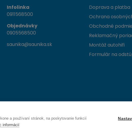
Infolinka
Doprava a platba
0911568500
Ochrana osobných
Objednávky
Obchodné podmi
0905568500
Reklamačný poria
saunika@saunika.sk
Montáž autohifi
Formulár na odstú
 Trenčín
one a používaní stránok, na poskytovanie funkcií
Nastav
c informácií
Právo na odstúpenie od zmluvy — odoslať žiadosť o odstúpenie