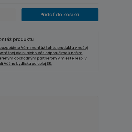
Pridať do košíka
ntáž produktu
bezpečíme Vám montáž tohto produktu v našej
ntážnej dielni alebo Vás odporučíme k našim
ereným obchodným partnerom v mieste resp. v
lí Vášho bydliska po celej SR.