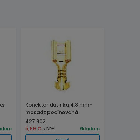
ks
Konektor dutinka 4,8 mm-
mosadz pocínovaná
427 802
5,99
€
adom
s DPH
Skladom