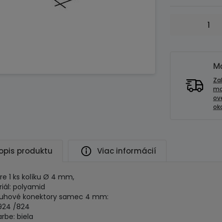
množstvo
Kryt
kolíku
4
mm
Mo
Za
mo
ov
oko
opis produktu
Viac informácií
pre 1 ks kolíku Ø 4 mm,
iál: polyamid
ruhové konektory samec 4 mm:
924 /824
arbe: biela