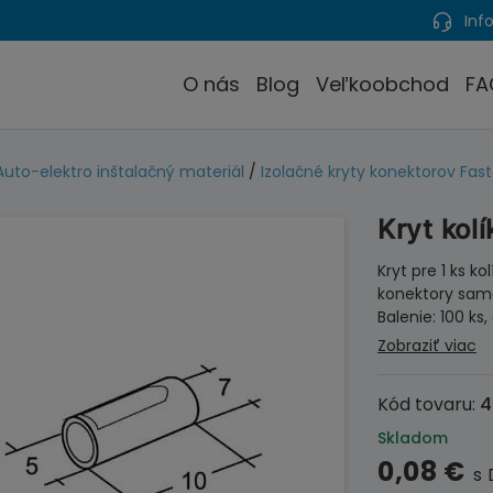
Info
O nás
Blog
Veľkoobchod
FA
Auto-elektro inštalačný materiál
/
Izolačné kryty konektorov Fas
Kryt kol
Kryt pre 1 ks k
konektory same
Balenie: 100 ks
Zobraziť viac
Kód tovaru:
4
Skladom
0,08
€
s