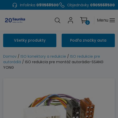
Infolinka
0911568500
Objednávky
0905568500
Menu
0
Všetky produkty
Podľa značky auta
Domov
/
ISO konektory a redukcie
/
ISO redukcie pre
autorádiá
/ ISO redukcia pre montáž autorádia-SSANG
YONG