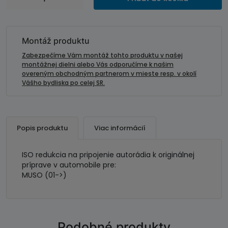
ISO
redukcia
pre
montáž
Montáž produktu
autorádia-
Zabezpečíme Vám montáž tohto produktu v našej
SSANG
montážnej dielni alebo Vás odporučíme k našim
overeným obchodným partnerom v mieste resp. v okolí
YONG
Vášho bydliska po celej SR.
Popis produktu
Viac informácií
ISO redukcia na pripojenie autorádia k originálnej
príprave v automobile pre:
MUSO (01->)
Podobné produkty