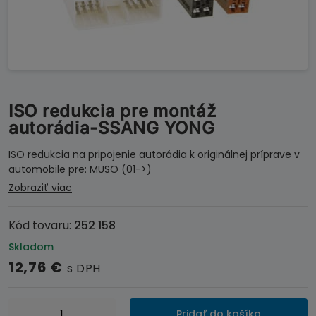
ISO redukcia pre montáž
autorádia-SSANG YONG
ISO redukcia na pripojenie autorádia k originálnej príprave v
automobile pre: MUSO (01->)
Zobraziť viac
Kód tovaru:
252 158
Skladom
12,76
€
s DPH
množstvo
Pridať do košíka