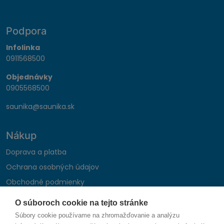
Podpora
Infolinka
0911568500
Objednávky
0905568500
saunika@saunika.sk
Nákup
Doprava a platba
Ochrana osobných údajov
Obchodné podmienky
Reklamačný poriadok
O súboroch cookie na tejto stránke
Montáž autohifi
Súbory cookie používame na zhromažďovanie a analýzu