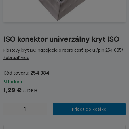
ISO konektor univerzálny kryt ISO
Plastový kryt ISO napájacia a repro časť spolu /pin 254 085/.
Zobraziť viac
Kód tovaru:
254 084
Skladom
1,29
€
s DPH
množstvo
Pridať do košíka
ISO
konektor
univerzálny