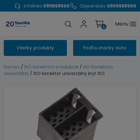
Infolinka
0911568500
Objednávky
0905568500
Menu
0
Všetky produkty
Podľa značky auta
Domov
/
ISO konektory a redukcie
/
ISO konektory
univerzálne
/ ISO konektor univerzálny kryt ISO