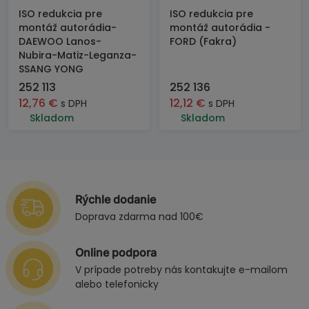
ISO redukcia pre
ISO redukcia pre
montáž autorádia-
montáž autorádia -
DAEWOO Lanos-
FORD (Fakra)
Nubira-Matiz-Leganza-
SSANG YONG
252 113
252 136
12,76
€
12,12
€
s DPH
s DPH
Skladom
Skladom
Rýchle dodanie
Doprava zdarma nad 100€
Online podpora
V prípade potreby nás kontakujte e-mailom
alebo telefonicky