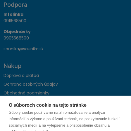
Podpora
Infolinka
0911568500
Objednávky
0905568500
saunika@saunika.sk
Nákup
Doprava a platba
Ochrana osobných údajov
Obchodné podmienky
Reklamačný poriadok
O súboroch cookie na tejto stránke
Montáž autohifi
Súbory cookie používame na zhromažďovanie a analýzu
Formulár na odstúpenie od zmluvy
informácií o výkone a používaní stránok, na poskytovanie funkcií
sociálnych médií a na vylepšenie a prispôsobenie obsahu a