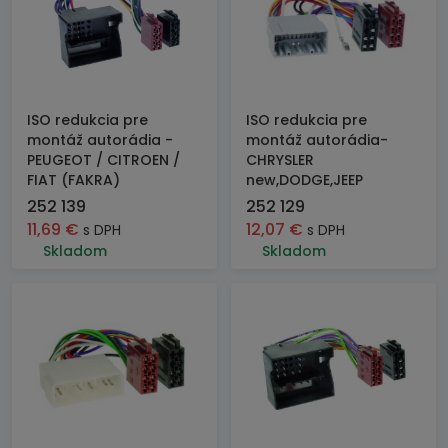
ISO redukcia pre
ISO redukcia pre
montáž autorádia -
montáž autorádia-
PEUGEOT / CITROEN /
CHRYSLER
FIAT (FAKRA)
new,DODGE,JEEP
252 139
252 129
11,69
€
12,07
€
s DPH
s DPH
Skladom
Skladom