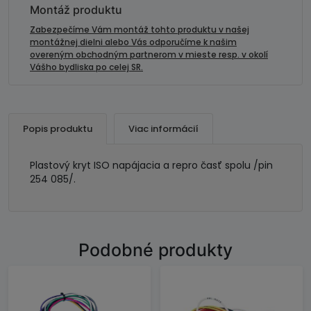
kryt
Montáž produktu
ISO
Zabezpečíme Vám montáž tohto produktu v našej
montážnej dielni alebo Vás odporučíme k našim
overeným obchodným partnerom v mieste resp. v okolí
Vášho bydliska po celej SR.
Popis produktu
Viac informácií
Plastový kryt ISO napájacia a repro časť spolu /pin
254 085/.
Podobné produkty